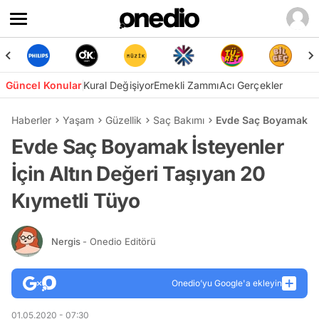
Güncel Konular
Kural Değişiyor
Emekli Zammı
Acı Gerçekler
Haberler
Yaşam
Güzellik
Saç Bakımı
Evde Saç Boyamak İst
Evde Saç Boyamak İsteyenler
İçin Altın Değeri Taşıyan 20
Kıymetli Tüyo
Nergis
- Onedio Editörü
Onedio’yu Google'a ekleyin
01.05.2020 - 07:30