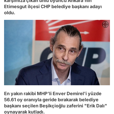
karşımıza çıkan ünlü oyuncu Ankara'nın
Etimesgut ilçesi CHP belediye başkanı adayı
oldu.
En yakın rakibi MHP'li Enver Demirel'i yüzde
56.61 oy oranıyla geride bırakarak belediye
başkanı seçilen Beşikçioğlu zaferini "Erik Dalı"
oynayarak kutladı.