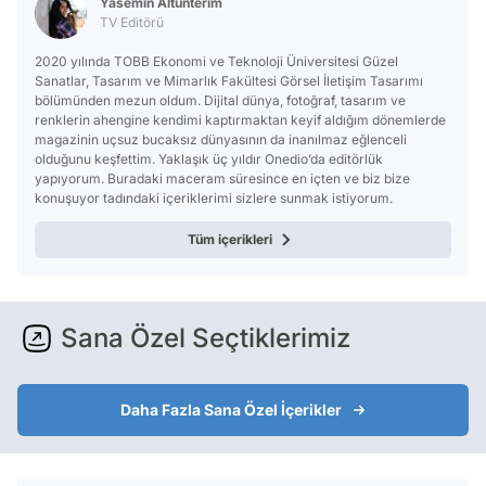
Yasemin Altunterim
TV Editörü
2020 yılında TOBB Ekonomi ve Teknoloji Üniversitesi Güzel
Sanatlar, Tasarım ve Mimarlık Fakültesi Görsel İletişim Tasarımı
bölümünden mezun oldum. Dijital dünya, fotoğraf, tasarım ve
renklerin ahengine kendimi kaptırmaktan keyif aldığım dönemlerde
magazinin uçsuz bucaksız dünyasının da inanılmaz eğlenceli
olduğunu keşfettim. Yaklaşık üç yıldır Onedio’da editörlük
yapıyorum. Buradaki maceram süresince en içten ve biz bize
konuşuyor tadındaki içeriklerimi sizlere sunmak istiyorum.
Tüm içerikleri
Sana Özel Seçtiklerimiz
Daha Fazla Sana Özel İçerikler