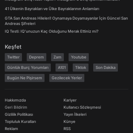
41 Ülkenin Bayrakları ve Ülke Bayraklarının Anlamları
GTA San Andreas Hileleri! Oynamaya Doyamayanlar İçin Güncel San
Andreas Şifreleri
IQ Testi: IQ'unuzun Kaç Olduğunu Merak Ettiniz mi?
Keşfet
Twitter
Deprem
Zam
Youtube
Günlük Burç Yorumları
A101
Tiktok
Son Dakika
Bugün Ne Pişirsem
Gezilecek Yerler
Hakkımızda
Kariyer
Geri Bildirim
Kullanıcı Sözleşmesi
Gizlilik Politikası
Yayın İlkeleri
Topluluk Kuralları
Künye
Reklam
RSS