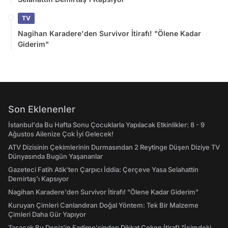
TV
Nagihan Karadere'den Survivor İtirafı! "Ölene Kadar
Giderim"
Son Eklenenler
İstanbul'da Bu Hafta Sonu Çocuklarla Yapılacak Etkinlikler: 8 - 9
Ağustos Ailenize Çok İyi Gelecek!
ATV Dizisinin Çekimlerinin Durmasından 2 Reytinge Düşen Diziye TV
Dünyasında Bugün Yaşananlar
Gazeteci Fatih Atik'ten Çarpıcı İddia: Çerçeve Yasa Selahattin
Demirtaş'ı Kapsıyor
Nagihan Karadere'den Survivor İtirafı! "Ölene Kadar Giderim"
Kuruyan Çimleri Canlandıran Doğal Yöntem: Tek Bir Malzeme
Çimleri Daha Gür Yapıyor
Taşacak Bu Deniz'in Fadime'sinden Dikkat Çeken İtiraf! "İçimdeki