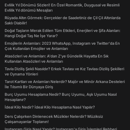
Evlilik Yıl Dönümü Sözleri! En Özel Romantik, Duygusal ve Resimli
Evlilik Yıl dönümü Mesajları
Rüyada Altın Görmek: Gerçekler de Saadetiniz de Çil Çil Altınlarda
Saklı Olabilir!
Doğal Taşların Merak Edilen Tüm Etkileri, Enerjileri ve Şifa Alanları:
Hangi Doğal Taş Ne İşe Yarar?
Emojilerin Anlamları: 2023 WhatsApp, Instagram ve Twitter'da En
Çok Kullanılan Emojiler ve Anlamları
Atasözleri ve Anlamları: A'dan Z'ye Gündelik Hayatta En Sık
Kullanılan Atasözleri ve Anlamları
Tavla Diziliş Şekli Nasıldır? Erkek Tavlası ve Kız Tavlası Diziliş Şekilleri
ve Oynama Yönleri
Tarot Kartları ve Anlamları Nelerdir? Majör ve Minör Arkana Desteleri
İle Tılsımlı Bir Dünyaya Giriş
Burç Uyumu Hesaplama Nedir? Burç Uyumu, Aşk Uyumu Nasıl
Hesaplanır?
İdeal Kilo Nedir? İdeal Kilo Hesaplama Nasıl Yapılır?
Ders Çalışırken Dinlenecek Müzikler Nelerdir? Müziksiz
Çalışamayanlar Toplanın!
Instagram Giriş Nasıl Yapılır? Instagram'a Giriş İşlemleri Rehberi