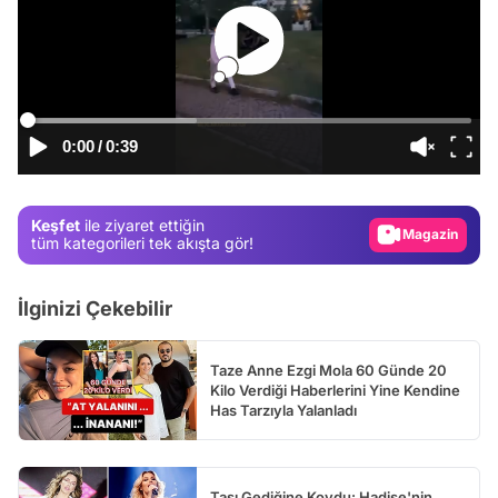
Video
Test
0:00
/
0:39
Gündem
Magazin
Keşfet
ile ziyaret ettiğin
Video
tüm kategorileri tek akışta gör!
Test
İlginizi Çekebilir
Taze Anne Ezgi Mola 60 Günde 20
Kilo Verdiği Haberlerini Yine Kendine
Has Tarzıyla Yalanladı
Taşı Gediğine Koydu: Hadise'nin