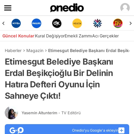
Güncel Konular
Kural Değişiyor
Emekli Zammı
Acı Gerçekler
Haberler
Magazin
Etimesgut Belediye Başkanı Erdal Beşikçio
Etimesgut Belediye Başkanı
Erdal Beşikçioğlu Bir Delinin
Hatıra Defteri Oyunu İçin
Sahneye Çıktı!
Yasemin Altunterim
- TV Editörü
Onedio’yu Google'a ekleyin