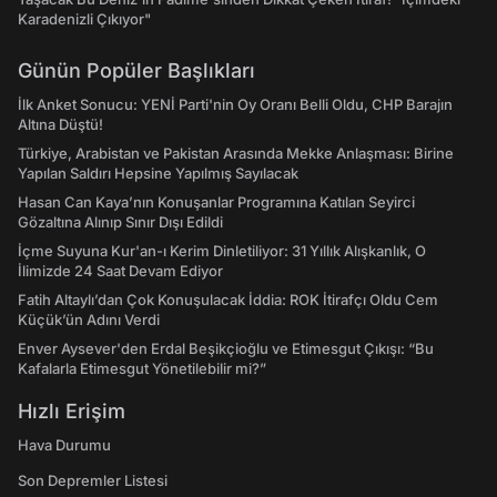
Karadenizli Çıkıyor"
Günün Popüler Başlıkları
İlk Anket Sonucu: YENİ Parti'nin Oy Oranı Belli Oldu, CHP Barajın
Altına Düştü!
Türkiye, Arabistan ve Pakistan Arasında Mekke Anlaşması: Birine
Yapılan Saldırı Hepsine Yapılmış Sayılacak
Hasan Can Kaya’nın Konuşanlar Programına Katılan Seyirci
Gözaltına Alınıp Sınır Dışı Edildi
İçme Suyuna Kur'an-ı Kerim Dinletiliyor: 31 Yıllık Alışkanlık, O
İlimizde 24 Saat Devam Ediyor
Fatih Altaylı’dan Çok Konuşulacak İddia: ROK İtirafçı Oldu Cem
Küçük’ün Adını Verdi
Enver Aysever'den Erdal Beşikçioğlu ve Etimesgut Çıkışı: “Bu
Kafalarla Etimesgut Yönetilebilir mi?”
Hızlı Erişim
Hava Durumu
Son Depremler Listesi