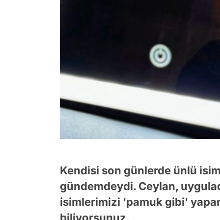
Kendisi son günlerde ünlü isiml
gündemdeydi. Ceylan, uyguladığ
isimlerimizi 'pamuk gibi' yap
biliyorsunuz.