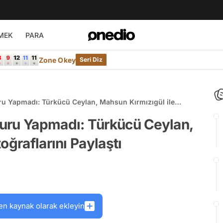
MEK
PARA
Zone Okey
Seri Diz
u Yapmadı: Türkücü Ceylan, Mahsun Kırmızıgül ile
uru Yapmadı: Türkücü Ceylan,
oğraflarını Paylaştı
en kaynak olarak ekleyin