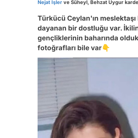
Nejat İşler
ve Süheyl, Behzat Uygur kardeş
Türkücü Ceylan'ın meslektaşı M
dayanan bir dostluğu var. İkili
gençliklerinin baharında olduk
fotoğrafları bile var👇