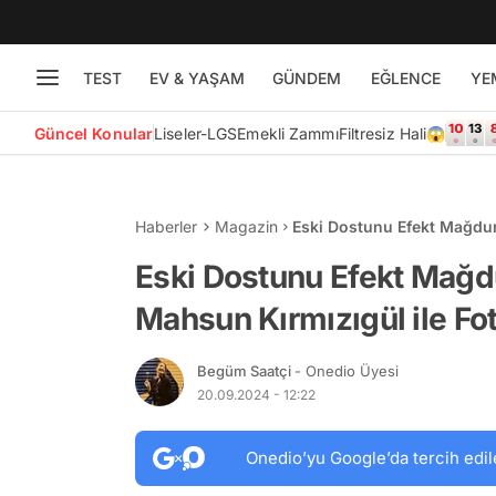
TEST
EV & YAŞAM
GÜNDEM
EĞLENCE
YE
Güncel Konular
Liseler-LGS
Emekli Zammı
Filtresiz Hali😱
Haberler
Magazin
Eski Dostunu Efekt Mağdur
Fotoğraflarını Paylaştı
Eski Dostunu Efekt Mağd
Mahsun Kırmızıgül ile Fot
Begüm Saatçi
- Onedio Üyesi
20.09.2024 - 12:22
Onedio’yu Google’da tercih edil