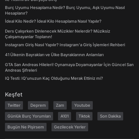
Burç Uyumu Hesaplama Nedir? Burç Uyumu, Aşk Uyumu Nasıl
Hesaplanır?
İdeal Kilo Nedir? İdeal Kilo Hesaplama Nasıl Yapılır?
Ders Çalışırken Dinlenecek Müzikler Nelerdir? Müziksiz
Çalışamayanlar Toplanın!
Instagram Giriş Nasıl Yapılır? Instagram'a Giriş İşlemleri Rehberi
41 Ülkenin Bayrakları ve Ülke Bayraklarının Anlamları
GTA San Andreas Hileleri! Oynamaya Doyamayanlar İçin Güncel San
Andreas Şifreleri
IQ Testi: IQ'unuzun Kaç Olduğunu Merak Ettiniz mi?
Keşfet
Twitter
Deprem
Zam
Youtube
Günlük Burç Yorumları
A101
Tiktok
Son Dakika
Bugün Ne Pişirsem
Gezilecek Yerler