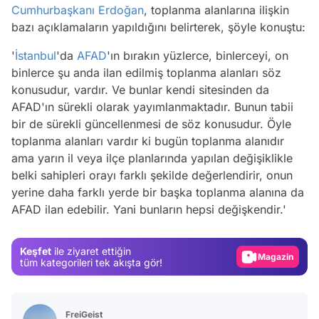
Cumhurbaşkanı Erdoğan
, toplanma alanlarına ilişkin
bazı açıklamaların yapıldığını belirterek, şöyle konuştu:
'
İstanbul
'da
AFAD
'ın bırakın yüzlerce, binlerceyi, on
binlerce şu anda ilan edilmiş toplanma alanları söz
konusudur, vardır. Ve bunlar kendi sitesinden da
AFAD'ın sürekli olarak yayımlanmaktadır. Bunun tabii
bir de sürekli güncellenmesi de söz konusudur. Öyle
toplanma alanları vardır ki bugün toplanma alanıdır
ama yarın il veya ilçe planlarında yapılan değişiklikle
Video
belki sahipleri orayı farklı şekilde değerlendirir, onun
yerine daha farklı yerde bir başka toplanma alanına da
Test
AFAD ilan edebilir. Yani bunların hepsi değişkendir.'
Gündem
Magazin
Keşfet
ile ziyaret ettiğin
Video
tüm kategorileri tek akışta gör!
Test
FreiGeist