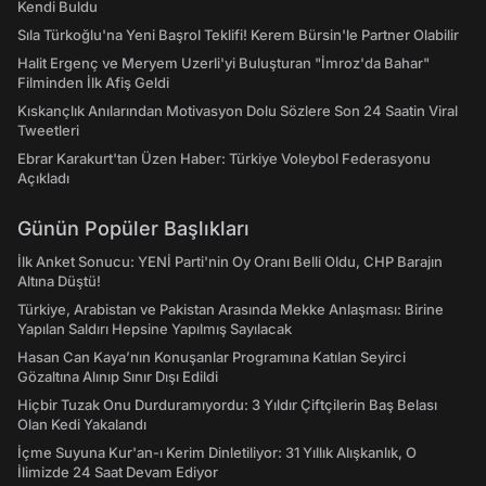
Kendi Buldu
Sıla Türkoğlu'na Yeni Başrol Teklifi! Kerem Bürsin'le Partner Olabilir
Halit Ergenç ve Meryem Uzerli'yi Buluşturan "İmroz'da Bahar"
Filminden İlk Afiş Geldi
Kıskançlık Anılarından Motivasyon Dolu Sözlere Son 24 Saatin Viral
Tweetleri
Ebrar Karakurt'tan Üzen Haber: Türkiye Voleybol Federasyonu
Açıkladı
Günün Popüler Başlıkları
İlk Anket Sonucu: YENİ Parti'nin Oy Oranı Belli Oldu, CHP Barajın
Altına Düştü!
Türkiye, Arabistan ve Pakistan Arasında Mekke Anlaşması: Birine
Yapılan Saldırı Hepsine Yapılmış Sayılacak
Hasan Can Kaya’nın Konuşanlar Programına Katılan Seyirci
Gözaltına Alınıp Sınır Dışı Edildi
Hiçbir Tuzak Onu Durduramıyordu: 3 Yıldır Çiftçilerin Baş Belası
Olan Kedi Yakalandı
İçme Suyuna Kur'an-ı Kerim Dinletiliyor: 31 Yıllık Alışkanlık, O
İlimizde 24 Saat Devam Ediyor