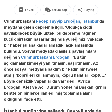
Favori
Yorum Yap
Paylaş
Cumhurbaşkanı
Recep Tayyip Erdoğan
,
İstanbul
'da
meydana gelen depremle ilgili, 'Oldukça ciddi
sayılabilecek büyüklükteki bu depreme rağmen
küçük birtakım hasarlar dışında yüreğimizi yakacak
bir haber şu ana kadar almadık' açıklamasında
bulundu. Sosyal medyadaki asılsız paylaşımlara
değinen
Cumhurbaşkanı Erdoğan
, 'Bu tür
açıklamalar kimseyi yanıltmasın, şaşırtmasın. Az
önce sosyal medyada baktım bir kadın bir tweet
atmış 'köprüleri kullanmayın, köprü halatları koptu...'
Böyle densizlik yapanlar da var' dedi. Ayrıca
Erdoğan, Afet ve Acil Durum Yönetimi Başkanlığı’nın
kentte on binlerce ilan edilmiş toplanma alanı
olduğunu ifade etti.
İstanbul bugün yine sallandı. Çevre illerde de