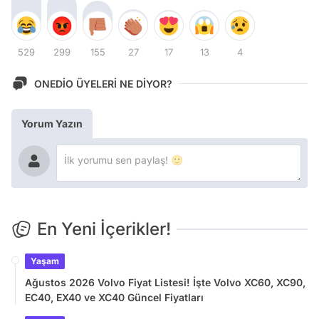
529
299
155
27
17
13
4
ONEDİO ÜYELERİ NE DİYOR?
Yorum Yazın
En Yeni İçerikler!
Yaşam
Ağustos 2026 Volvo Fiyat Listesi! İşte Volvo XC60, XC90,
EC40, EX40 ve XC40 Güncel Fiyatları