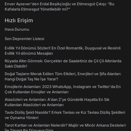
Enver Aysever'den Erdal Beşikçioğlu ve Etimesgut Çıkışı: “Bu
Kafalarla Etimesgut Yönetilebilir mi?”
Hızlı Erişim
Hava Durumu
Son Depremler Listesi
Evlilik Yıl Dönümü Sözleri! En Özel Romantik, Duygusal ve Resimli
Evlilik Yıl dönümü Mesajları
Rüyada Altın Görmek: Gerçekler de Saadetiniz de Çil Çil Altınlarda
Saklı Olabilir!
Doğal Taşların Merak Edilen Tüm Etkileri, Enerjileri ve Şifa Alanları:
Hangi Doğal Taş Ne İşe Yarar?
Emojilerin Anlamları: 2023 WhatsApp, Instagram ve Twitter'da En
Çok Kullanılan Emojiler ve Anlamları
Atasözleri ve Anlamları: A'dan Z'ye Gündelik Hayatta En Sık
Kullanılan Atasözleri ve Anlamları
Tavla Diziliş Şekli Nasıldır? Erkek Tavlası ve Kız Tavlası Diziliş Şekilleri
ve Oynama Yönleri
Tarot Kartları ve Anlamları Nelerdir? Majör ve Minör Arkana Desteleri
İle Tılsımlı Bir Dünyaya Giriş