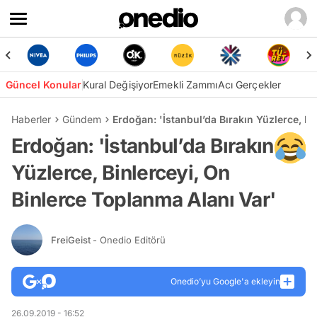
Güncel Konular
Kural Değişiyor
Emekli Zammı
Acı Gerçekler
Haberler
Gündem
Erdoğan: 'İstanbul’da Bırakın Yüzlerce, Bi
Erdoğan: 'İstanbul’da Bırakın
Yüzlerce, Binlerceyi, On
Binlerce Toplanma Alanı Var'
FreiGeist
- Onedio Editörü
Onedio’yu Google'a ekleyin
26.09.2019 - 16:52