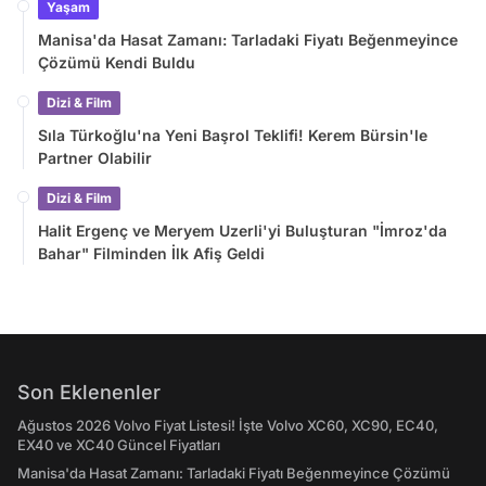
Yaşam
Manisa'da Hasat Zamanı: Tarladaki Fiyatı Beğenmeyince
Çözümü Kendi Buldu
Dizi & Film
Sıla Türkoğlu'na Yeni Başrol Teklifi! Kerem Bürsin'le
Partner Olabilir
Dizi & Film
Halit Ergenç ve Meryem Uzerli'yi Buluşturan "İmroz'da
Bahar" Filminden İlk Afiş Geldi
Son Eklenenler
Ağustos 2026 Volvo Fiyat Listesi! İşte Volvo XC60, XC90, EC40,
EX40 ve XC40 Güncel Fiyatları
Manisa'da Hasat Zamanı: Tarladaki Fiyatı Beğenmeyince Çözümü