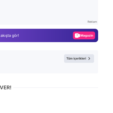
Video
Test
Gündem
Reklam
Magazin
 akışta gör!
Video
Test
Tüm içerikleri
 VER!