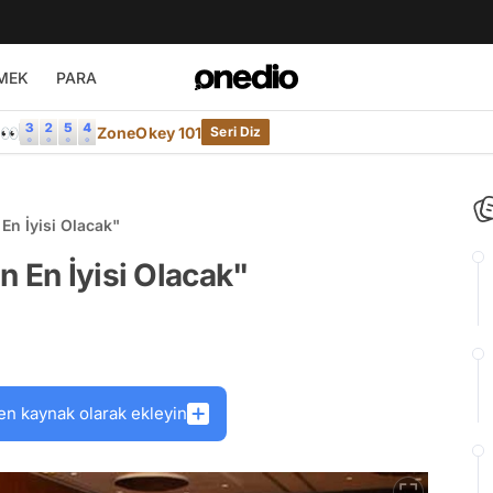
MEK
PARA
e👀
ZoneOkey 101
Seri Diz
En İyisi Olacak"
n En İyisi Olacak"
en kaynak olarak ekleyin