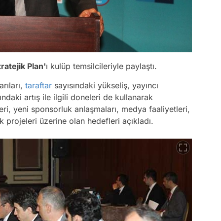
tratejik Plan'
ı kulüp temsilcileriyle paylaştı.
rıları,
taraftar
sayısındaki yükseliş, yayıncı
daki artış ile ilgili doneleri de kullanarak
i, yeni sponsorluk anlaşmaları, medya faaliyetleri,
 projeleri üzerine olan hedefleri açıkladı.