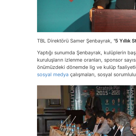
TBL Direktörü Samer Şenbayrak,
'5 Yıllık S
Yaptığı sunumda Şenbayrak, kulüplerin başa
kuruluşların izlenme oranları, sponsor sayısın
önümüzdeki dönemde lig ve kulüp faaliyetler
sosyal medya
çalışmaları, sosyal sorumluluk