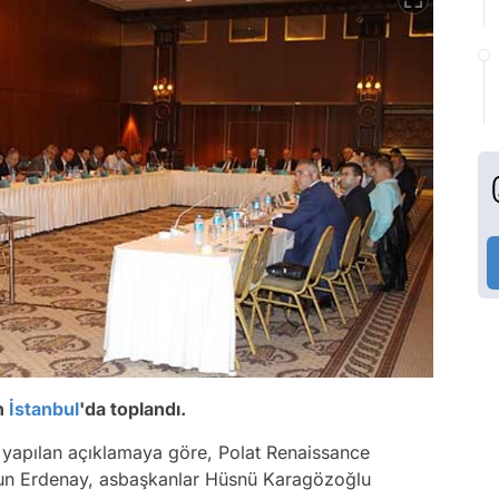
n
İstanbul
'da toplandı.
yapılan açıklamaya göre, Polat Renaissance
run Erdenay, asbaşkanlar Hüsnü Karagözoğlu