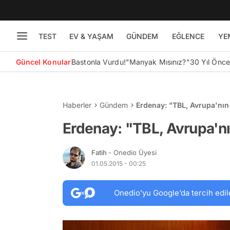
TEST
EV & YAŞAM
GÜNDEM
EĞLENCE
YE
Güncel Konular
Bastonla Vurdu!
"Manyak Mısınız?"
30 Yıl Önc
Haberler
Gündem
Erdenay: "TBL, Avrupa'nın 
Erdenay: "TBL, Avrupa'nı
Fatih
- Onedio Üyesi
01.05.2015 - 00:25
Onedio’yu Google’da tercih edil