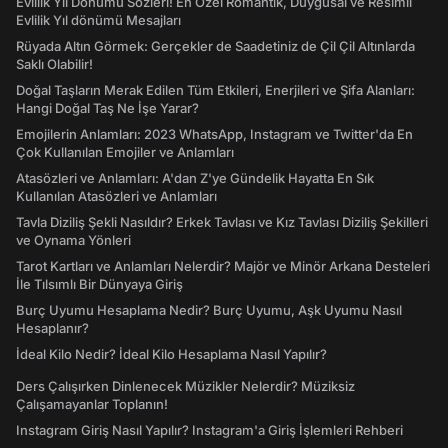
Evlilik Yıl Dönümü Sözleri! En Özel Romantik, Duygusal ve Resimli
Evlilik Yıl dönümü Mesajları
Rüyada Altın Görmek: Gerçekler de Saadetiniz de Çil Çil Altınlarda
Saklı Olabilir!
Doğal Taşların Merak Edilen Tüm Etkileri, Enerjileri ve Şifa Alanları:
Hangi Doğal Taş Ne İşe Yarar?
Emojilerin Anlamları: 2023 WhatsApp, Instagram ve Twitter'da En
Çok Kullanılan Emojiler ve Anlamları
Atasözleri ve Anlamları: A'dan Z'ye Gündelik Hayatta En Sık
Kullanılan Atasözleri ve Anlamları
Tavla Diziliş Şekli Nasıldır? Erkek Tavlası ve Kız Tavlası Diziliş Şekilleri
ve Oynama Yönleri
Tarot Kartları ve Anlamları Nelerdir? Majör ve Minör Arkana Desteleri
İle Tılsımlı Bir Dünyaya Giriş
Burç Uyumu Hesaplama Nedir? Burç Uyumu, Aşk Uyumu Nasıl
Hesaplanır?
İdeal Kilo Nedir? İdeal Kilo Hesaplama Nasıl Yapılır?
Ders Çalışırken Dinlenecek Müzikler Nelerdir? Müziksiz
Çalışamayanlar Toplanın!
Instagram Giriş Nasıl Yapılır? Instagram'a Giriş İşlemleri Rehberi