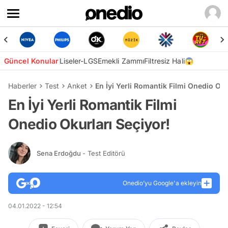
Güncel Konular
Liseler-LGS
Emekli Zammı
Filtresiz Hali😱
Haberler
Test
Anket
En İyi Yerli Romantik Filmi Onedio Oku
En İyi Yerli Romantik Filmi
Onedio Okurları Seçiyor!
Sena Erdoğdu
- Test Editörü
Onedio’yu Google'a ekleyin
04.01.2022 - 12:54