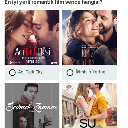
En iyi yerli romantik film sence hangisi?
Acı Tatlı Ekşi
İkimizin Yerine