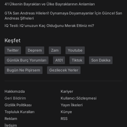
41 Ülkenin Bayrakları ve Ülke Bayraklarının Anlamları
GTA San Andreas Hileleri! Oynamaya Doyamayanlar İçin Güncel San
Andreas Şifreleri
IQ Testi: IQ'unuzun Kaç Olduğunu Merak Ettiniz mi?
Keşfet
Twitter
Deprem
Zam
Youtube
Günlük Burç Yorumları
A101
Tiktok
Son Dakika
Bugün Ne Pişirsem
Gezilecek Yerler
Hakkımızda
Kariyer
Geri Bildirim
Kullanıcı Sözleşmesi
Gizlilik Politikası
Yayın İlkeleri
Topluluk Kuralları
Künye
Reklam
RSS
İletişim