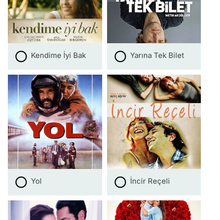
Kendime İyi Bak
Yarına Tek Bilet
Yol
İncir Reçeli