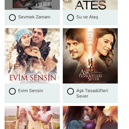
Sevmek Zamanı
Su ve Ateş
Evim Sensin
Aşk Tesadüfleri
Sever