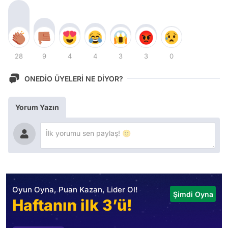
28
9
4
4
3
3
0
ONEDİO ÜYELERİ NE DİYOR?
Yorum Yazın
Oyun Oyna, Puan Kazan, Lider Ol!
Şimdi Oyna
Haftanın ilk 3’ü!