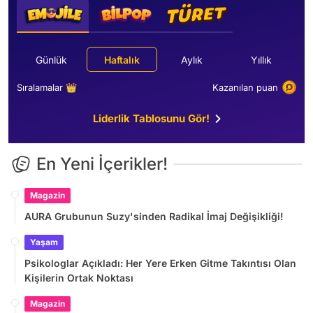
Günlük
Haftalık
Aylık
Yıllık
Sıralamalar 👑
Kazanılan puan
Liderlik Tablosunu Gör!
En Yeni İçerikler!
Magazin
AURA Grubunun Suzy'sinden Radikal İmaj Değişikliği!
Yaşam
Psikologlar Açıkladı: Her Yere Erken Gitme Takıntısı Olan
Kişilerin Ortak Noktası
Magazin