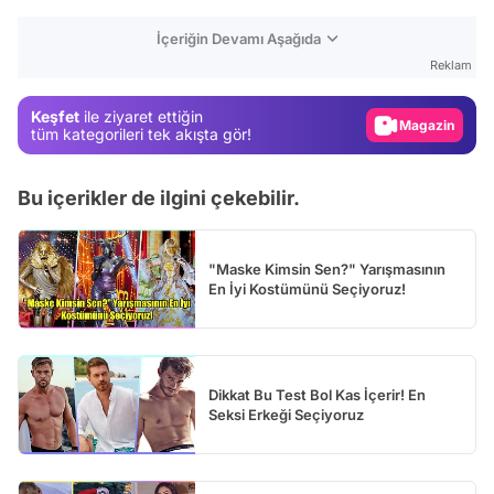
Test
İçeriğin Devamı Aşağıda
Gündem
Reklam
Magazin
Keşfet
ile ziyaret ettiğin
Video
tüm kategorileri tek akışta gör!
Test
Bu içerikler de ilgini çekebilir.
"Maske Kimsin Sen?" Yarışmasının
En İyi Kostümünü Seçiyoruz!
Dikkat Bu Test Bol Kas İçerir! En
Seksi Erkeği Seçiyoruz