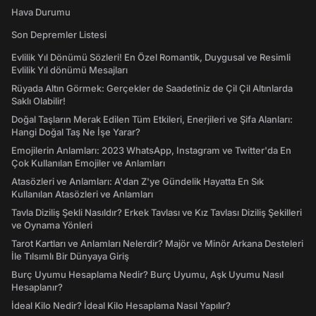
Hava Durumu
Son Depremler Listesi
Evlilik Yıl Dönümü Sözleri! En Özel Romantik, Duygusal ve Resimli
Evlilik Yıl dönümü Mesajları
Rüyada Altın Görmek: Gerçekler de Saadetiniz de Çil Çil Altınlarda
Saklı Olabilir!
Doğal Taşların Merak Edilen Tüm Etkileri, Enerjileri ve Şifa Alanları:
Hangi Doğal Taş Ne İşe Yarar?
Emojilerin Anlamları: 2023 WhatsApp, Instagram ve Twitter'da En
Çok Kullanılan Emojiler ve Anlamları
Atasözleri ve Anlamları: A'dan Z'ye Gündelik Hayatta En Sık
Kullanılan Atasözleri ve Anlamları
Tavla Diziliş Şekli Nasıldır? Erkek Tavlası ve Kız Tavlası Diziliş Şekilleri
ve Oynama Yönleri
Tarot Kartları ve Anlamları Nelerdir? Majör ve Minör Arkana Desteleri
İle Tılsımlı Bir Dünyaya Giriş
Burç Uyumu Hesaplama Nedir? Burç Uyumu, Aşk Uyumu Nasıl
Hesaplanır?
İdeal Kilo Nedir? İdeal Kilo Hesaplama Nasıl Yapılır?