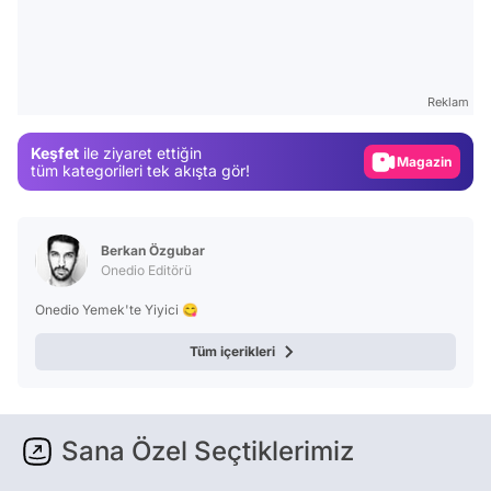
Video
Test
Gündem
Reklam
Magazin
Keşfet
ile ziyaret ettiğin
Video
tüm kategorileri tek akışta gör!
Test
Berkan Özgubar
Onedio Editörü
Onedio Yemek'te Yiyici 😋
Tüm içerikleri
Sana Özel Seçtiklerimiz