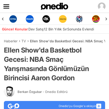
Güncel Konular
Dev Satış
12 Bin Yıllık Sır
Sonunda Evlendi
Haberler
TV
Ellen Show'da Basketbol Gecesi: NBA Smaç Ya
Ellen Show'da Basketbol
Gecesi: NBA Smaç
Yarışmasında Gönlümüzün
Birincisi Aaron Gordon
Berkan Özgubar
- Onedio Editörü
Onedio’yu Google'a ekleyin