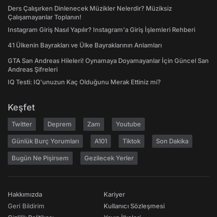
Ders Çalışırken Dinlenecek Müzikler Nelerdir? Müziksiz
Çalışamayanlar Toplanın!
Instagram Giriş Nasıl Yapılır? Instagram'a Giriş İşlemleri Rehberi
41 Ülkenin Bayrakları ve Ülke Bayraklarının Anlamları
GTA San Andreas Hileleri! Oynamaya Doyamayanlar İçin Güncel San
Andreas Şifreleri
IQ Testi: IQ'unuzun Kaç Olduğunu Merak Ettiniz mi?
Keşfet
Twitter
Deprem
Zam
Youtube
Günlük Burç Yorumları
A101
Tiktok
Son Dakika
Bugün Ne Pişirsem
Gezilecek Yerler
Hakkımızda
Kariyer
Geri Bildirim
Kullanıcı Sözleşmesi