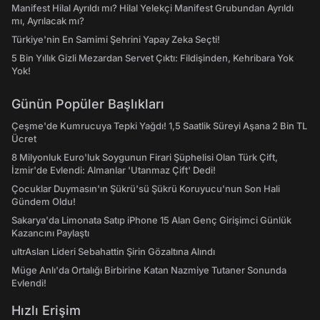
Manifest Hilal Ayrıldı mı? Hilal Yelekçi Manifest Grubundan Ayrıldı
mı, Ayrılacak mı?
Türkiye'nin En Samimi Şehrini Yapay Zeka Seçti!
5 Bin Yıllık Gizli Mezardan Servet Çıktı: Fildişinden, Kehribara Yok
Yok!
Günün Popüler Başlıkları
Çeşme'de Kumrucuya Tepki Yağdı! 1,5 Saatlik Süreyi Aşana 2 Bin TL
Ücret
8 Milyonluk Euro'luk Soygunun Firari Şüphelisi Olan Türk Çift,
İzmir'de Evlendi: Almanlar 'Utanmaz Çift' Dedi!
Çocuklar Duymasın'ın Şükrü'sü Şükrü Koruyucu'nun Son Hali
Gündem Oldu!
Sakarya'da Limonata Satıp iPhone 15 Alan Genç Girişimci Günlük
Kazancını Paylaştı
ultrAslan Lideri Sebahattin Şirin Gözaltına Alındı
Müge Anlı'da Ortalığı Birbirine Katan Nazmiye Tutaner Sonunda
Evlendi!
Hızlı Erişim