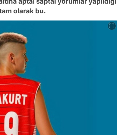
ltına aptal saptal yorumlar yapıldığı
 tam olarak bu.