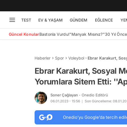
TEST
EV & YAŞAM
GÜNDEM
EĞLENCE
YE
Güncel Konular
Bastonla Vurdu!
"Manyak Mısınız?"
30 Yıl Önc
Haberler
Spor
Voleybol
Ebrar Karakurt, Sos
Etti: ''Aptal Saptal 
Ebrar Karakurt, Sosyal M
Yorumlara Sitem Etti: ''A
Soner Çağlayan
- Onedio Editörü
06.01.2023 - 15:56
Son Güncelleme: 08.01.202
Onedio’yu Google’da tercih edil