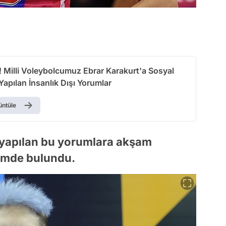
k! Milli Voleybolcumuz Ebrar Karakurt'a Sosyal
apılan İnsanlık Dışı Yorumlar
üntüle
a yapılan bu yorumlara akşam
temde bulundu.