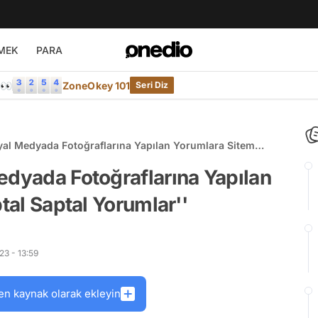
MEK
PARA
e👀
ZoneOkey 101
Seri Diz
yal Medyada Fotoğraflarına Yapılan Yorumlara Sitem
Yorumlar''
edyada Fotoğraflarına Yapılan
ptal Saptal Yorumlar''
3 - 13:59
en kaynak olarak ekleyin