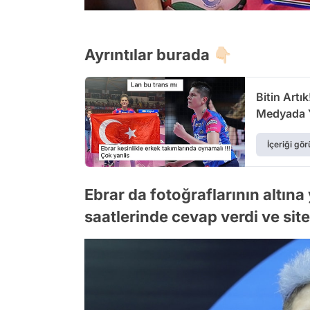
Ayrıntılar burada 👇🏻
Bitin Artı
Medyada Y
İçeriği gör
Ebrar da fotoğraflarının altın
saatlerinde cevap verdi ve si