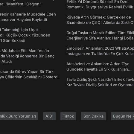
Evlilik Yıl Dönümü Sözleri! En Özel
a: "Manifest’i Çağırın"
Romantik, Duygusal ve Resimli Evlilik 
dönümü Mesajları
redir Kanserle Mücadele Eden
Rüyada Altın Görmek: Gerçekler de
Cansever Hayatını Kaybetti
Saadetiniz de Çil Çil Altınlarda Saklı Ol
 Takmadığı İçin Uçak
Doğal Taşların Merak Edilen Tüm Etkil
dı: Küçük Çocuk Yüzünden
Enerjileri ve Şifa Alanları: Hangi Doğa
 1 Gün Bekledi
Ne İşe Yarar?
Emojilerin Anlamları: 2023 WhatsApp
 Müdahale Etti: Manifest'in
Instagram ve Twitter'da En Çok Kulla
da Verdiği Konserde Bir Genç
Emojiler ve Anlamları
Atladı
Atasözleri ve Anlamları: A'dan Z'ye
Gündelik Hayatta En Sık Kullanılan
usunda Görev Yapan Bir Türk,
Atasözleri ve Anlamları
ya Çöllerinin Sıcaklığını Gösterdi
Tavla Diziliş Şekli Nasıldır? Erkek Tavl
Kız Tavlası Diziliş Şekilleri ve Oynama
Yönleri
nlük Burç Yorumları
A101
Tiktok
Son Dakika
Bugün Ne P