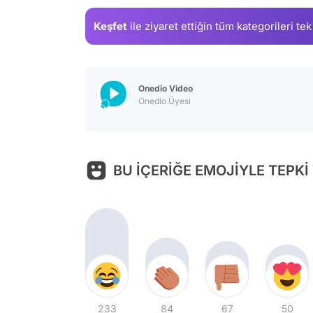
Keşfet
ile ziyaret ettiğin
tüm kategorileri tek
Onedio Video
Onedio Üyesi
BU İÇERİĞE EMOJİYLE TEPKİ
233
84
67
50