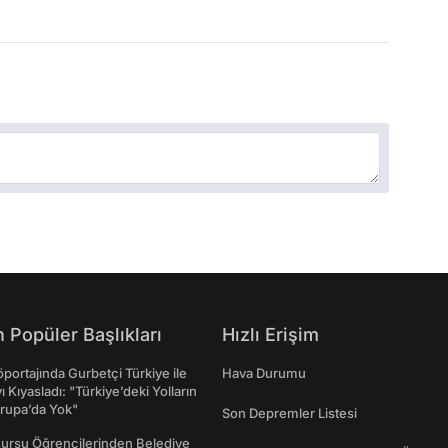
 Popüler Başlıkları
Hızlı Erişim
portajında Gurbetçi Türkiye ile
Hava Durumu
ı Kıyasladı: "Türkiye’deki Yolların
rupa’da Yok"
Son Depremler Listesi
Kursu Öğrencilerinden Belediye