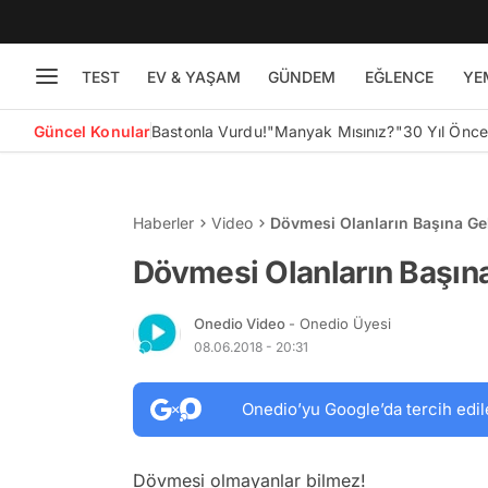
TEST
EV & YAŞAM
GÜNDEM
EĞLENCE
YE
Güncel Konular
Bastonla Vurdu!
"Manyak Mısınız?"
30 Yıl Önc
Haberler
Video
Dövmesi Olanların Başına Ge
Dövmesi Olanların Başın
Onedio Video
- Onedio Üyesi
08.06.2018 - 20:31
Onedio’yu Google’da tercih edil
Dövmesi olmayanlar bilmez!