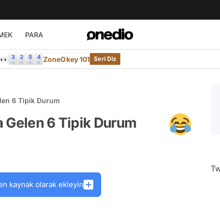
MEK
PARA
e👀
ZoneOkey 101
Seri Diz
len 6 Tipik Durum
a Gelen 6 Tipik Durum
Tw
en kaynak olarak ekleyin