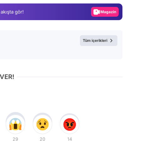
Gündem
 akışta gör!
Magazin
Video
Test
Tüm içerikleri
 VER!
29
20
14