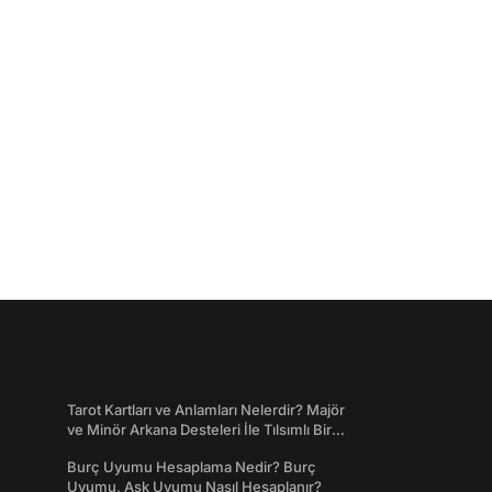
Tarot Kartları ve Anlamları Nelerdir? Majör
ve Minör Arkana Desteleri İle Tılsımlı Bir
Dünyaya Giriş
Burç Uyumu Hesaplama Nedir? Burç
Uyumu, Aşk Uyumu Nasıl Hesaplanır?