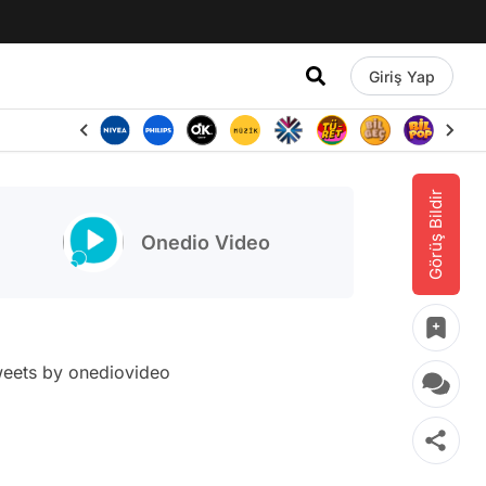
Giriş Yap
Görüş Bildir
Onedio Video
eets by onediovideo