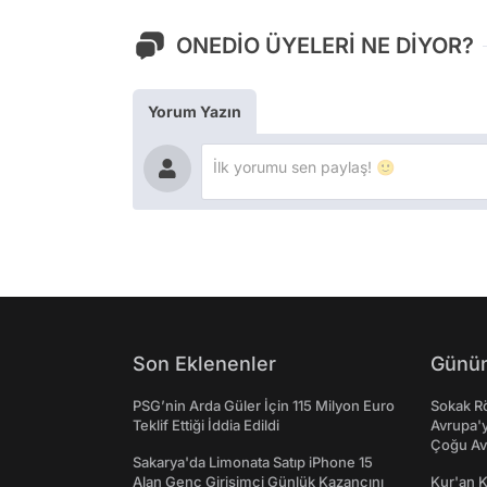
ONEDİO ÜYELERİ NE DİYOR?
Yorum Yazın
Son Eklenenler
Günün
PSG’nin Arda Güler İçin 115 Milyon Euro
Sokak Rö
Teklif Ettiği İddia Edildi
Avrupa'y
Çoğu Av
Sakarya'da Limonata Satıp iPhone 15
Alan Genç Girişimci Günlük Kazancını
Kur'an 