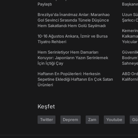
Paylaştı
Başkanın
Brezilya'da İnanılmaz Anlar: Maranhao
Uzun Sü
Gol Sevinci Sırasında Tünele Düşünce
Şarkıcı 
Hem Sakatlandı Hem Golü Sayılmadı
Kemerini
10-16 Ağustos Ankara, İzmir ve Bursa
Kalkama
Tiyatro Rehberi
Yolcular
Hem Serinletiyor Hem Damarları
Güvenlik
Koruyor: Japonların Yazın Serinlemek
Bodrum'
İçin İçtiği Çay
Sahneye 
Haftanın En Popülerleri: Herkesin
ABD Ord
Sepetine Eklediği Haftanın En Çok Satan
Kaliforni
Ürünleri
Keşfet
Twitter
Deprem
Zam
Youtube
Gü