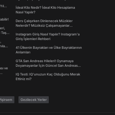
Yıl
İdeal Kilo Nedir? İdeal Kilo Hesaplama
Nasıl Yapılır?
abilir!
Ders Çalışırken Dinlenecek Müzikler
Nelerdir? Müziksiz Çalışamayanlar
eri,
Toplanın!
l Taş
Instagram Giriş Nasıl Yapılır? Instagram'a
Giriş İşlemleri Rehberi
,
nılan
41 Ülkenin Bayrakları ve Ülke Bayraklarının
Anlamları
GTA San Andreas Hileleri! Oynamaya
Doyamayanlar İçin Güncel San Andreas
ası ve
Şifreleri
IQ Testi: IQ'unuzun Kaç Olduğunu Merak
Ettiniz mi?
işirsem
Gezilecek Yerler