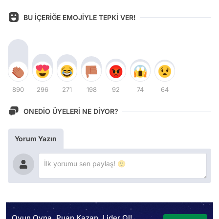
BU İÇERİĞE EMOJİYLE TEPKİ VER!
890
296
271
198
92
74
64
ONEDİO ÜYELERİ NE DİYOR?
Yorum Yazın
Oyun Oyna, Puan Kazan, Lider Ol!