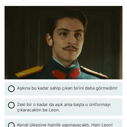
Aşkına bu kadar sahip çıkan birini daha görmedim!
Zeki bir o kadar da aşık ama başta o üniformayı
çıkaracaktın be Leon.
Kendi ülkesine hainlik yapmayacaktı. Hain Leon!