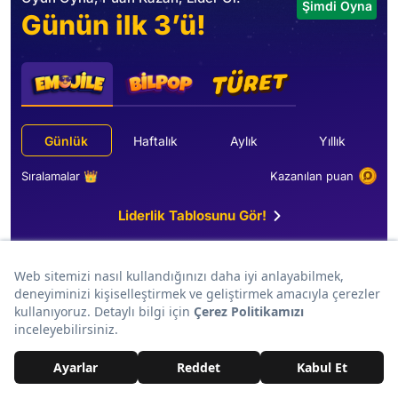
Şimdi Oyna
Günün ilk 3’ü!
Günlük
Haftalık
Aylık
Yıllık
Sıralamalar 👑
Kazanılan puan
Liderlik Tablosunu Gör!
En Yeni İçerikler!
Magazin
Mohamed Salah Transferine Demet Akalın'dan Olay
Yorum: "Şarkısı da Hazır"
Gündem