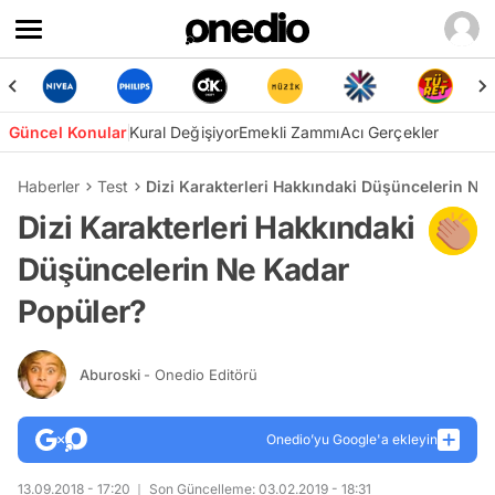
Güncel Konular
Kural Değişiyor
Emekli Zammı
Acı Gerçekler
Haberler
Test
Dizi Karakterleri Hakkındaki Düşüncelerin Ne
Dizi Karakterleri Hakkındaki
Düşüncelerin Ne Kadar
Popüler?
Aburoski
- Onedio Editörü
Onedio’yu Google'a ekleyin
13.09.2018 - 17:20
Son Güncelleme: 03.02.2019 - 18:31