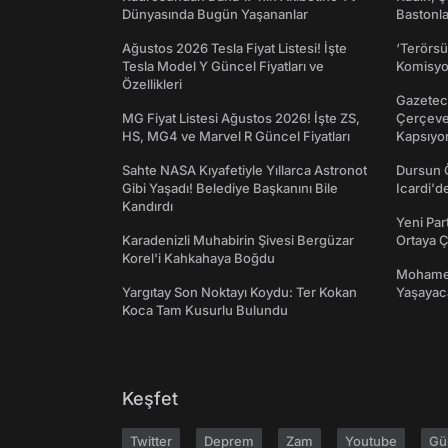
Dünyasında Bugün Yaşananlar
Bastonl
Ağustos 2026 Tesla Fiyat Listesi! İşte
‘Terörsü
Tesla Model Y Güncel Fiyatları ve
Komisyo
Özellikleri
Gazeteci
MG Fiyat Listesi Ağustos 2026! İşte ZS,
Çerçeve 
HS, MG4 ve Marvel R Güncel Fiyatları
Kapsıyo
Sahte NASA Kıyafetiyle Yıllarca Astronot
Dursun 
Gibi Yaşadı! Belediye Başkanını Bile
Icardi'd
Kandırdı
Yeni Par
Karadenizli Muhabirin Şivesi Bergüzar
Ortaya Ç
Korel'i Kahkahaya Boğdu
Mohamed
Yargıtay Son Noktayı Koydu: Ter Kokan
Yaşayaca
Koca Tam Kusurlu Bulundu
Keşfet
Twitter
Deprem
Zam
Youtube
Gü