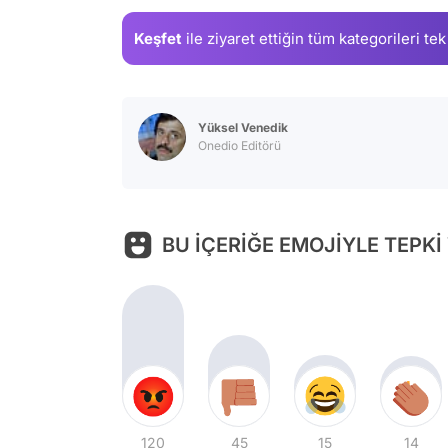
Keşfet
ile ziyaret ettiğin
tüm kategorileri tek
Yüksel Venedik
Onedio Editörü
BU İÇERİĞE EMOJİYLE TEPKİ
120
45
15
14