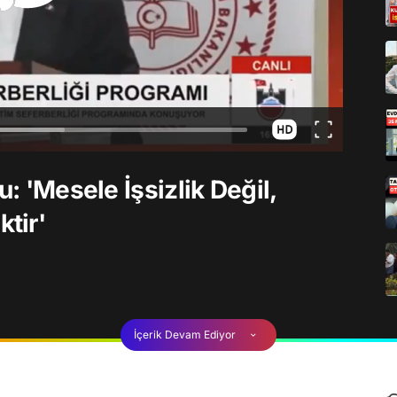
u: 'Mesele İşsizlik Değil,
tir'
İçerik Devam Ediyor