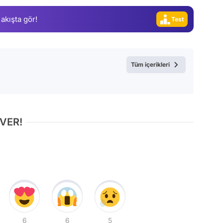
Video
 akışta gör!
Test
Tüm içerikleri
 VER!
6
6
5