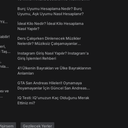
Dünyaya Giriş
Burç Uyumu Hesaplama Nedir? Burç
Uyumu, Aşk Uyumu Nasıl Hesaplanır?
Yıl
İdeal Kilo Nedir? İdeal Kilo Hesaplama
Nasıl Yapılır?
abilir!
Ders Çalışırken Dinlenecek Müzikler
Nelerdir? Müziksiz Çalışamayanlar
eri,
Toplanın!
l Taş
Instagram Giriş Nasıl Yapılır? Instagram'a
Giriş İşlemleri Rehberi
,
nılan
41 Ülkenin Bayrakları ve Ülke Bayraklarının
Anlamları
GTA San Andreas Hileleri! Oynamaya
Doyamayanlar İçin Güncel San Andreas
ası ve
Şifreleri
IQ Testi: IQ'unuzun Kaç Olduğunu Merak
Ettiniz mi?
işirsem
Gezilecek Yerler