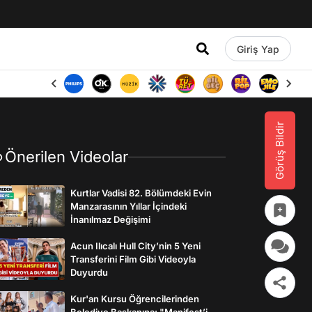
Giriş Yap
Görüş Bildir
Önerilen Videolar
Kurtlar Vadisi 82. Bölümdeki Evin
Manzarasının Yıllar İçindeki
İnanılmaz Değişimi
Acun Ilıcalı Hull City’nin 5 Yeni
Transferini Film Gibi Videoyla
Duyurdu
Kur'an Kursu Öğrencilerinden
Belediye Başkanına: "Manifest’i