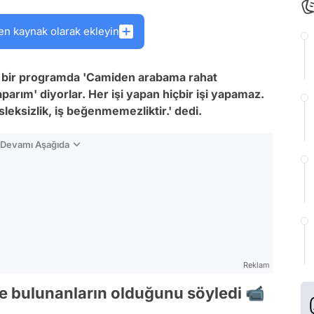
en kaynak olarak ekleyin
ığı bir programda 'Camiden arabama rahat
aparım' diyorlar. Her işi yapan hiçbir işi yapamaz.
leksizlik, iş beğenmemezliktir.' dedi.
n Devamı Aşağıda
Reklam
nde bulunanların olduğunu söyledi 📹