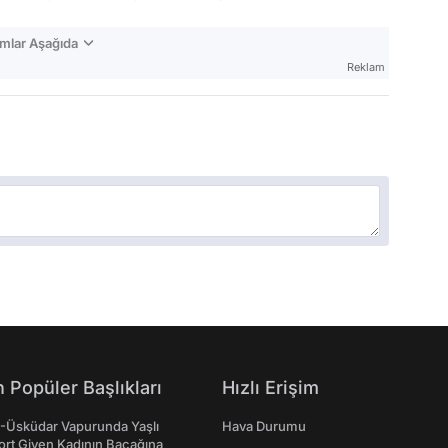
mlar Aşağıda
Reklam
 Popüler Başlıkları
Hızlı Erişim
ş-Üsküdar Vapurunda Yaşlı
Hava Durumu
ort Giyen Kadının Bacağına