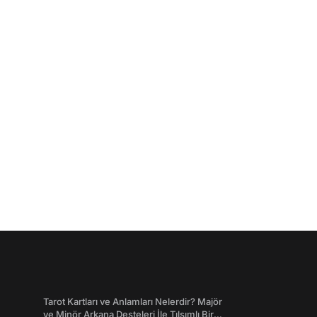
Tarot Kartları ve Anlamları Nelerdir? Majör
ve Minör Arkana Desteleri İle Tılsımlı Bir