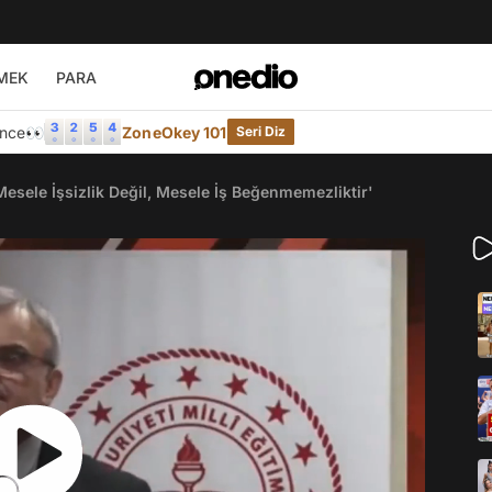
MEK
PARA
Önce👀
ZoneOkey 101
Seri Diz
'Mesele İşsizlik Değil, Mesele İş Beğenmemezliktir'