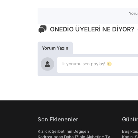
Yoru
ONEDİO ÜYELERİ NE DİYOR?
Yorum Yazın
Son Eklenenler
Günün
Kızılcık Şerbeti'nin Değişen
Beşikta
Kadrosundan Daha 17'nin Akıbetine TV
Kadın, Ş