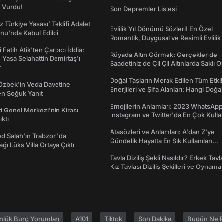
a Vurdu!
Son Depremler Listesi
z Türkiye Yasası’ Teklifi Adalet
Evlilik Yıl Dönümü Sözleri! En Özel
nu'nda Kabul Edildi
Romantik, Duygusal ve Resimli Evlilik 
dönümü Mesajları
 Fatih Atik'ten Çarpıcı İddia:
Rüyada Altın Görmek: Gerçekler de
Yasa Selahattin Demirtaş'ı
Saadetiniz de Çil Çil Altınlarda Saklı Ol
r
Doğal Taşların Merak Edilen Tüm Etkil
Özbek'in Veda Davetine
Enerjileri ve Şifa Alanları: Hangi Doğa
en Soğuk Yanıt
Ne İşe Yarar?
Emojilerin Anlamları: 2023 WhatsApp
ti Genel Merkezi'nin Kirası
Instagram ve Twitter'da En Çok Kulla
ıktı
Emojiler ve Anlamları
Atasözleri ve Anlamları: A'dan Z'ye
 Salah'ın Trabzon'da
Gündelik Hayatta En Sık Kullanılan
ğı Lüks Villa Ortaya Çıktı
Atasözleri ve Anlamları
Tavla Diziliş Şekli Nasıldır? Erkek Tavl
Kız Tavlası Diziliş Şekilleri ve Oynama
Yönleri
nlük Burç Yorumları
A101
Tiktok
Son Dakika
Bugün Ne P