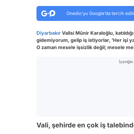
Onedio’yu Google’da tercih edil
Diyarbakır
Valisi Münir Karaloğlu, katıld
gidemiyorum, gelip iş istiyorlar, 'Her işi y
O zaman mesele işsizlik değil; mesele mes
İçeriği
Vali, şehirde en çok iş talebi