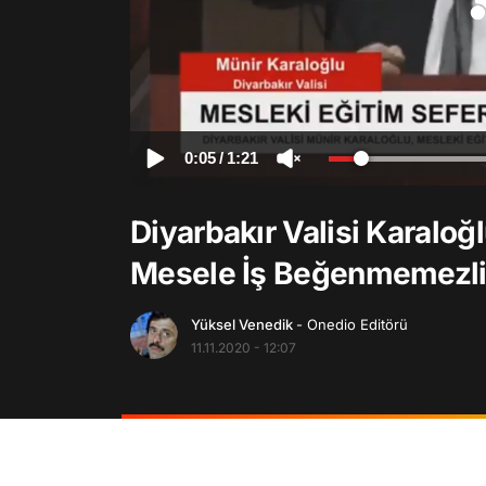
0:05
/
1:21
Diyarbakır Valisi Karaloğl
Mesele İş Beğenmemezlik
Yüksel Venedik
- Onedio Editörü
11.11.2020 - 12:07