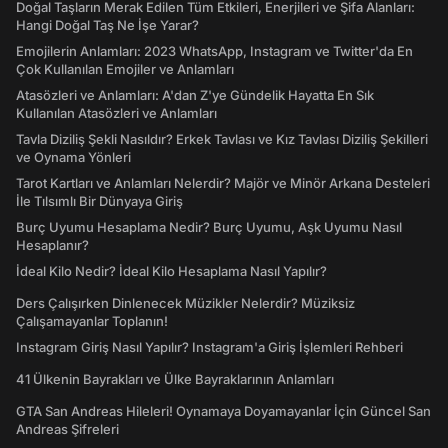
Doğal Taşların Merak Edilen Tüm Etkileri, Enerjileri ve Şifa Alanları:
Hangi Doğal Taş Ne İşe Yarar?
Emojilerin Anlamları: 2023 WhatsApp, Instagram ve Twitter'da En
Çok Kullanılan Emojiler ve Anlamları
Atasözleri ve Anlamları: A'dan Z'ye Gündelik Hayatta En Sık
Kullanılan Atasözleri ve Anlamları
Tavla Diziliş Şekli Nasıldır? Erkek Tavlası ve Kız Tavlası Diziliş Şekilleri
ve Oynama Yönleri
Tarot Kartları ve Anlamları Nelerdir? Majör ve Minör Arkana Desteleri
İle Tılsımlı Bir Dünyaya Giriş
Burç Uyumu Hesaplama Nedir? Burç Uyumu, Aşk Uyumu Nasıl
Hesaplanır?
İdeal Kilo Nedir? İdeal Kilo Hesaplama Nasıl Yapılır?
Ders Çalışırken Dinlenecek Müzikler Nelerdir? Müziksiz
Çalışamayanlar Toplanın!
Instagram Giriş Nasıl Yapılır? Instagram'a Giriş İşlemleri Rehberi
41 Ülkenin Bayrakları ve Ülke Bayraklarının Anlamları
GTA San Andreas Hileleri! Oynamaya Doyamayanlar İçin Güncel San
Andreas Şifreleri