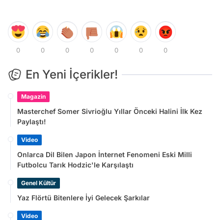
0
0
0
0
0
0
0
En Yeni İçerikler!
Magazin
Masterchef Somer Sivrioğlu Yıllar Önceki Halini İlk Kez
Paylaştı!
Video
Onlarca Dil Bilen Japon İnternet Fenomeni Eski Milli
Futbolcu Tarık Hodzic'le Karşılaştı
Genel Kültür
Yaz Flörtü Bitenlere İyi Gelecek Şarkılar
Video