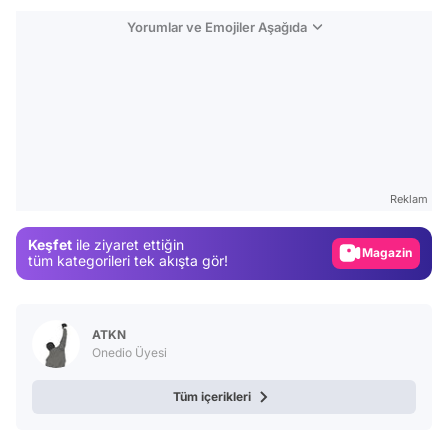
Yorumlar ve Emojiler Aşağıda
Video
Test
Reklam
Gündem
Keşfet
ile ziyaret ettiğin
Magazin
tüm kategorileri tek akışta gör!
Video
Test
ATKN
Onedio Üyesi
Tüm içerikleri