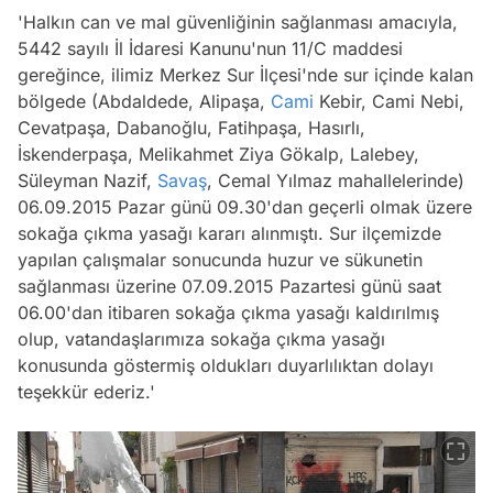
'Halkın can ve mal güvenliğinin sağlanması amacıyla,
5442 sayılı İl İdaresi Kanunu'nun 11/C maddesi
gereğince, ilimiz Merkez Sur İlçesi'nde sur içinde kalan
bölgede (Abdaldede, Alipaşa,
Cami
Kebir, Cami Nebi,
Cevatpaşa, Dabanoğlu, Fatihpaşa, Hasırlı,
İskenderpaşa, Melikahmet Ziya Gökalp, Lalebey,
Süleyman Nazif,
Savaş
, Cemal Yılmaz mahallelerinde)
06.09.2015 Pazar günü 09.30'dan geçerli olmak üzere
sokağa çıkma yasağı kararı alınmıştı. Sur ilçemizde
yapılan çalışmalar sonucunda huzur ve sükunetin
sağlanması üzerine 07.09.2015 Pazartesi günü saat
06.00'dan itibaren sokağa çıkma yasağı kaldırılmış
olup, vatandaşlarımıza sokağa çıkma yasağı
konusunda göstermiş oldukları duyarlılıktan dolayı
teşekkür ederiz.'