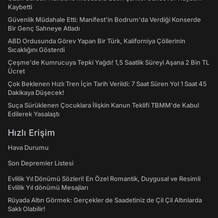
Kaybetti
Güvenlik Müdahale Etti: Manifest'in Bodrum'da Verdiği Konserde
Bir Genç Sahneye Atladı
ABD Ordusunda Görev Yapan Bir Türk, Kaliforniya Çöllerinin
Sıcaklığını Gösterdi
Çeşme'de Kumrucuya Tepki Yağdı! 1,5 Saatlik Süreyi Aşana 2 Bin TL
Ücret
Çok Beklenen Hızlı Tren İçin Tarih Verildi: 7 Saat Süren Yol 1 Saat 45
Dakikaya Düşecek!
Suça Sürüklenen Çocuklara İlişkin Kanun Teklifi TBMM'de Kabul
Edilerek Yasalaştı
Hızlı Erişim
Hava Durumu
Son Depremler Listesi
Evlilik Yıl Dönümü Sözleri! En Özel Romantik, Duygusal ve Resimli
Evlilik Yıl dönümü Mesajları
Rüyada Altın Görmek: Gerçekler de Saadetiniz de Çil Çil Altınlarda
Saklı Olabilir!