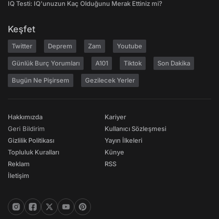
IQ Testi: IQ'unuzun Kaç Olduğunu Merak Ettiniz mi?
Keşfet
Twitter
Deprem
Zam
Youtube
Günlük Burç Yorumları
A101
Tiktok
Son Dakika
Bugün Ne Pişirsem
Gezilecek Yerler
Hakkımızda
Kariyer
Geri Bildirim
Kullanıcı Sözleşmesi
Gizlilik Politikası
Yayın İlkeleri
Topluluk Kuralları
Künye
Reklam
RSS
İletişim