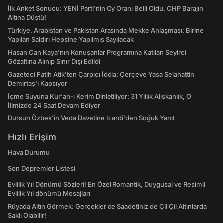
İlk Anket Sonucu: YENİ Parti'nin Oy Oranı Belli Oldu, CHP Barajın
Altına Düştü!
Türkiye, Arabistan ve Pakistan Arasında Mekke Anlaşması: Birine
Yapılan Saldırı Hepsine Yapılmış Sayılacak
Hasan Can Kaya’nın Konuşanlar Programına Katılan Seyirci
Gözaltına Alınıp Sınır Dışı Edildi
Gazeteci Fatih Atik'ten Çarpıcı İddia: Çerçeve Yasa Selahattin
Demirtaş'ı Kapsıyor
İçme Suyuna Kur'an-ı Kerim Dinletiliyor: 31 Yıllık Alışkanlık, O
İlimizde 24 Saat Devam Ediyor
Dursun Özbek'in Veda Davetine Icardi'den Soğuk Yanıt
Hızlı Erişim
Hava Durumu
Son Depremler Listesi
Evlilik Yıl Dönümü Sözleri! En Özel Romantik, Duygusal ve Resimli
Evlilik Yıl dönümü Mesajları
Rüyada Altın Görmek: Gerçekler de Saadetiniz de Çil Çil Altınlarda
Saklı Olabilir!