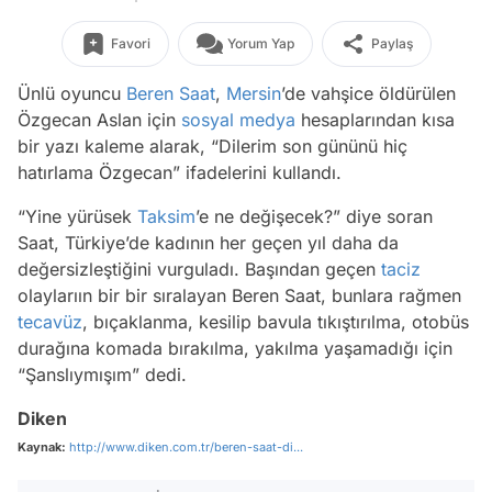
Favori
Yorum Yap
Paylaş
Ünlü oyuncu
Beren Saat
,
Mersin
’de vahşice öldürülen
Özgecan Aslan için
sosyal medya
hesaplarından kısa
bir yazı kaleme alarak, “Dilerim son gününü hiç
hatırlama Özgecan” ifadelerini kullandı.
“Yine yürüsek
Taksim
’e ne değişecek?” diye soran
Saat, Türkiye’de kadının her geçen yıl daha da
değersizleştiğini vurguladı. Başından geçen
taciz
olaylarıın bir bir sıralayan Beren Saat, bunlara rağmen
tecavüz
, bıçaklanma, kesilip bavula tıkıştırılma, otobüs
durağına komada bırakılma, yakılma yaşamadığı için
“Şanslıymışım” dedi.
Diken
Kaynak:
http://www.diken.com.tr/beren-saat-di...