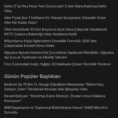
Daha 17'ye Peş Peşe Yeni Oyuncular! 2 İsim Daha Kadroya Dahil
Oldu
Altın Fiyatı Son 7 Haftanın En Yüksek Seviyesine Yükseldi: Gram
Altın Ne Kadar Oldu?
Ülke Genelinde 10 Gün Boyunca Açık Hava Çalışmak Yasaklandı:
KKTC Çalışma Bakanlığı’ndan Açıklama Geldi
Milyonlarca Kişiyi İlgilendiren Emeklilik Formülü: SGK'dan
Çalışmadan Emekli Olma Yolları
Ağustos Ayında İstanbul'da Çocuklarla Yapılacak Etkinlikler: Ağustos
Ayı Çocuk Tiyatroları ve Etkinlik Takvimi
Fırın Camındaki İnatçı Yağları 20 Dakikada Çözen Temizlik Yöntemi
Günün Popüler Başlıkları
Bodrum’da 70 Bin TL Hesap Ödedikleri Mekandan “Rahmi Koç
Geliyor, Çıkın” Denilerek Kovulan Aile Şikayetçi Oldu
Devlet Bahçeli: “Demirtaş Evine Dönsün, Öcalan Umut Hakkına
Kavuşsun”
Milli Dayanışma ve Toplumsal Bütünleşme Kanun Teklifi Meclis’e
Sunuldu