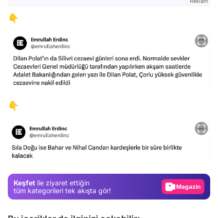
Reklam
👇
👇
Video
Test
Gündem
Keşfet
ile ziyaret ettiğin
Magazin
tüm kategorileri tek akışta gör!
Video
Test