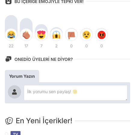
BU İÇERİĞE EMOJİYLE TEPKİ VER!
22
17
7
2
0
0
0
ONEDİO ÜYELERİ NE DİYOR?
Yorum Yazın
En Yeni İçerikler!
TV