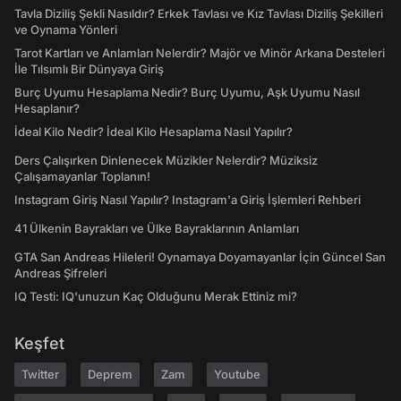
Tavla Diziliş Şekli Nasıldır? Erkek Tavlası ve Kız Tavlası Diziliş Şekilleri
ve Oynama Yönleri
Tarot Kartları ve Anlamları Nelerdir? Majör ve Minör Arkana Desteleri
İle Tılsımlı Bir Dünyaya Giriş
Burç Uyumu Hesaplama Nedir? Burç Uyumu, Aşk Uyumu Nasıl
Hesaplanır?
İdeal Kilo Nedir? İdeal Kilo Hesaplama Nasıl Yapılır?
Ders Çalışırken Dinlenecek Müzikler Nelerdir? Müziksiz
Çalışamayanlar Toplanın!
Instagram Giriş Nasıl Yapılır? Instagram'a Giriş İşlemleri Rehberi
41 Ülkenin Bayrakları ve Ülke Bayraklarının Anlamları
GTA San Andreas Hileleri! Oynamaya Doyamayanlar İçin Güncel San
Andreas Şifreleri
IQ Testi: IQ'unuzun Kaç Olduğunu Merak Ettiniz mi?
Keşfet
Twitter
Deprem
Zam
Youtube