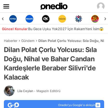
Güncel Konular
Bu Gece Uyku Yok
2027 İçin Rakam
Yeni İsim😱
Haberler
Gündem
Dilan Polat Çorlu Yolcusu: Sıla Doğu, Nih
Dilan Polat Çorlu Yolcusu: Sıla
Doğu, Nihal ve Bahar Candan
Kardeşlerle Beraber Silivri'de
Kalacak
Lila Ceylan
- Magazin Editörü
Onedio’yu Google'a ekleyin