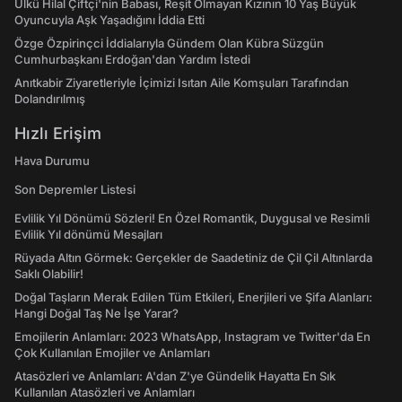
Ülkü Hilal Çiftçi'nin Babası, Reşit Olmayan Kızının 10 Yaş Büyük
Oyuncuyla Aşk Yaşadığını İddia Etti
Özge Özpirinçci İddialarıyla Gündem Olan Kübra Süzgün
Cumhurbaşkanı Erdoğan'dan Yardım İstedi
Anıtkabir Ziyaretleriyle İçimizi Isıtan Aile Komşuları Tarafından
Dolandırılmış
Hızlı Erişim
Hava Durumu
Son Depremler Listesi
Evlilik Yıl Dönümü Sözleri! En Özel Romantik, Duygusal ve Resimli
Evlilik Yıl dönümü Mesajları
Rüyada Altın Görmek: Gerçekler de Saadetiniz de Çil Çil Altınlarda
Saklı Olabilir!
Doğal Taşların Merak Edilen Tüm Etkileri, Enerjileri ve Şifa Alanları:
Hangi Doğal Taş Ne İşe Yarar?
Emojilerin Anlamları: 2023 WhatsApp, Instagram ve Twitter'da En
Çok Kullanılan Emojiler ve Anlamları
Atasözleri ve Anlamları: A'dan Z'ye Gündelik Hayatta En Sık
Kullanılan Atasözleri ve Anlamları