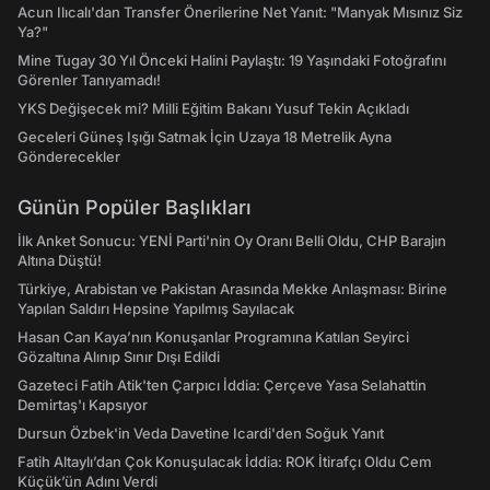
Acun Ilıcalı'dan Transfer Önerilerine Net Yanıt: "Manyak Mısınız Siz
Ya?"
Mine Tugay 30 Yıl Önceki Halini Paylaştı: 19 Yaşındaki Fotoğrafını
Görenler Tanıyamadı!
YKS Değişecek mi? Milli Eğitim Bakanı Yusuf Tekin Açıkladı
Geceleri Güneş Işığı Satmak İçin Uzaya 18 Metrelik Ayna
Gönderecekler
Günün Popüler Başlıkları
İlk Anket Sonucu: YENİ Parti'nin Oy Oranı Belli Oldu, CHP Barajın
Altına Düştü!
Türkiye, Arabistan ve Pakistan Arasında Mekke Anlaşması: Birine
Yapılan Saldırı Hepsine Yapılmış Sayılacak
Hasan Can Kaya’nın Konuşanlar Programına Katılan Seyirci
Gözaltına Alınıp Sınır Dışı Edildi
Gazeteci Fatih Atik'ten Çarpıcı İddia: Çerçeve Yasa Selahattin
Demirtaş'ı Kapsıyor
Dursun Özbek'in Veda Davetine Icardi'den Soğuk Yanıt
Fatih Altaylı’dan Çok Konuşulacak İddia: ROK İtirafçı Oldu Cem
Küçük’ün Adını Verdi