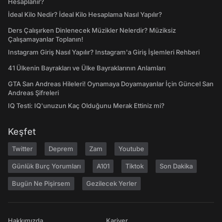
Hesaplanır?
İdeal Kilo Nedir? İdeal Kilo Hesaplama Nasıl Yapılır?
Ders Çalışırken Dinlenecek Müzikler Nelerdir? Müziksiz
Çalışamayanlar Toplanın!
Instagram Giriş Nasıl Yapılır? Instagram'a Giriş İşlemleri Rehberi
41 Ülkenin Bayrakları ve Ülke Bayraklarının Anlamları
GTA San Andreas Hileleri! Oynamaya Doyamayanlar İçin Güncel San
Andreas Şifreleri
IQ Testi: IQ'unuzun Kaç Olduğunu Merak Ettiniz mi?
Keşfet
Twitter
Deprem
Zam
Youtube
Günlük Burç Yorumları
A101
Tiktok
Son Dakika
Bugün Ne Pişirsem
Gezilecek Yerler
Hakkımızda
Kariyer