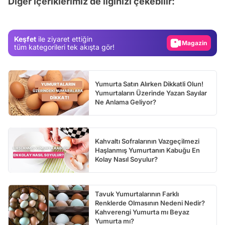
Diğer içeriklerimiz de ilginizi çekebilir:
Gündem
Magazin
Keşfet
ile ziyaret ettiğin
Video
tüm kategorileri tek akışta gör!
Test
Yumurta Satın Alırken Dikkatli Olun!
Yumurtaların Üzerinde Yazan Sayılar
Ne Anlama Geliyor?
Kahvaltı Sofralarının Vazgeçilmezi
Haşlanmış Yumurtanın Kabuğu En
Kolay Nasıl Soyulur?
Tavuk Yumurtalarının Farklı
Renklerde Olmasının Nedeni Nedir?
Kahverengi Yumurta mı Beyaz
Yumurta mı?