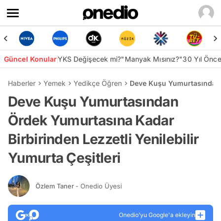
Güncel Konular
YKS Değişecek mi?
"Manyak Mısınız?"
30 Yıl Önc
Haberler
Yemek
Yedikçe Öğren
Deve Kuşu Yumurtasından Ö
Deve Kuşu Yumurtasından
Ördek Yumurtasına Kadar
Birbirinden Lezzetli Yenilebilir
Yumurta Çeşitleri
Özlem Taner
- Onedio Üyesi
Onedio’yu Google'a ekleyin