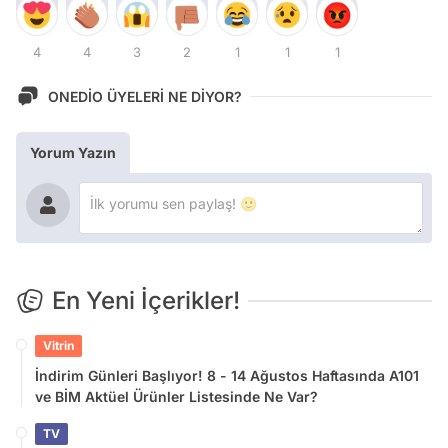
4
4
3
2
1
1
1
ONEDİO ÜYELERİ NE DİYOR?
Yorum Yazın
En Yeni İçerikler!
Vitrin
İndirim Günleri Başlıyor! 8 - 14 Ağustos Haftasında A101
ve BİM Aktüel Ürünler Listesinde Ne Var?
TV