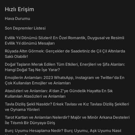
Hızlı Erişim
Hava Durumu
Son Depremler Listesi
Evlilik Yıl Dönümü Sözleri! En Özel Romantik, Duygusal ve Resimli
Evlilik Yıl dönümü Mesajları
Rüyada Altın Görmek: Gerçekler de Saadetiniz de Çil Çil Altınlarda
Saklı Olabilir!
Doğal Taşların Merak Edilen Tüm Etkileri, Enerjileri ve Şifa Alanları:
Hangi Doğal Taş Ne İşe Yarar?
Emojilerin Anlamları: 2023 WhatsApp, Instagram ve Twitter'da En
Çok Kullanılan Emojiler ve Anlamları
Atasözleri ve Anlamları: A'dan Z'ye Gündelik Hayatta En Sık
Kullanılan Atasözleri ve Anlamları
Tavla Diziliş Şekli Nasıldır? Erkek Tavlası ve Kız Tavlası Diziliş Şekilleri
ve Oynama Yönleri
Tarot Kartları ve Anlamları Nelerdir? Majör ve Minör Arkana Desteleri
İle Tılsımlı Bir Dünyaya Giriş
Burç Uyumu Hesaplama Nedir? Burç Uyumu, Aşk Uyumu Nasıl