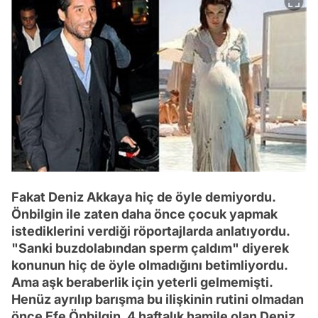
Fakat Deniz Akkaya hiç de öyle demiyordu.
Önbilgin ile zaten daha önce çocuk yapmak
istediklerini verdiği röportajlarda anlatıyordu.
"Sanki buzdolabından sperm çaldım" diyerek
konunun hiç de öyle olmadığını betimliyordu.
Ama aşk beraberlik için yeterli gelmemişti.
Henüz ayrılıp barışma bu ilişkinin rutini olmadan
önce Efe Önbilgin, 4 haftalık hamile olan Deniz