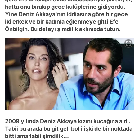
hatta onu bırakıp gece kulüplerine gidiyordu.
Yine Deniz Akkaya'nın iddiasına göre bir gece
iki erkek ve bir kadınla eğlenmeye gitti Efe
Önbilgin. Bu detayı şimdilik aklınızda tutun.
2009 yılında Deniz Akkaya kızını kucağına aldı.
Tabii bu arada bu git geli bol ilişki de bir noktada
bitti ama tabii şimdilik...