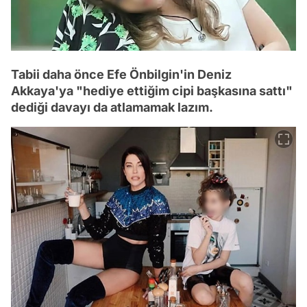
Tabii daha önce Efe Önbilgin'in Deniz
Akkaya'ya "hediye ettiğim cipi başkasına sattı"
dediği davayı da atlamamak lazım.