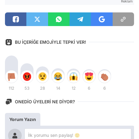
Reklam
BU İÇERİĞE EMOJİYLE TEPKİ VER!
112
53
28
14
12
6
6
ONEDİO ÜYELERİ NE DİYOR?
Yorum Yazın