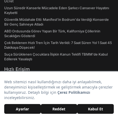
Ücret
Uzun Süredir Kanserle Mücadele Eden Şarkıcı Cansever Hayatını
Kaybetti
Güvenlik Müdahale Etti: Manifest'in Bodrum'da Verdiği Konserde
Bir Genç Sahneye Atladı
ABD Ordusunda Görev Yapan Bir Türk, Kaliforniya Çöllerinin
Sıcaklığını Gösterdi
Çok Beklenen Hızlı Tren İçin Tarih Verildi: 7 Saat Süren Yol 1 Saat 45
Dakikaya Düşecek!
Suça Sürüklenen Çocuklara İlişkin Kanun Teklifi TBMM'de Kabul
Edilerek Yasalaştı
Hızlı Erişim
Hava Durumu
Son Depremler Listesi
Evlilik Yıl Dönümü Sözleri! En Özel Romantik, Duygusal ve Resimli
Evlilik Yıl dönümü Mesajları
Rüyada Altın Görmek: Gerçekler de Saadetiniz de Çil Çil Altınlarda
Saklı Olabilir!
Doğal Taşların Merak Edilen Tüm Etkileri, Enerjileri ve Şifa Alanları: