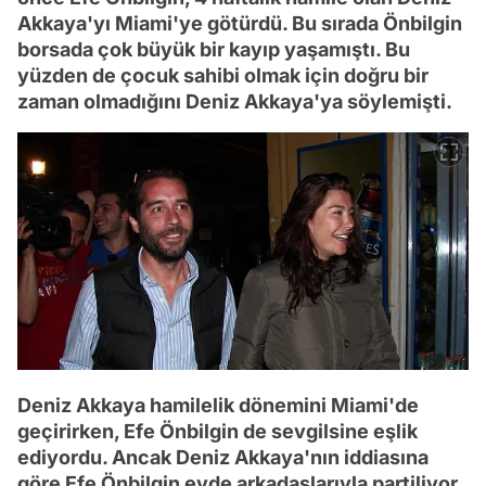
Akkaya'yı Miami'ye götürdü. Bu sırada Önbilgin
borsada çok büyük bir kayıp yaşamıştı. Bu
yüzden de çocuk sahibi olmak için doğru bir
zaman olmadığını Deniz Akkaya'ya söylemişti.
Deniz Akkaya hamilelik dönemini Miami'de
geçirirken, Efe Önbilgin de sevgilsine eşlik
ediyordu. Ancak Deniz Akkaya'nın iddiasına
göre Efe Önbilgin evde arkadaşlarıyla partiliyor,