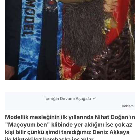
İçeriğin Devamı Aşağıda
Reklam
Modellik mesleğinin ilk yıllarında Nihat Doğan'ın
"Maçoyum ben" klibinde yer aldığını ise çok az
kişi bilir çünkü şimdi tanıdığımız Deniz Akkaya
ile klipteki kız bambaşka insanlar.