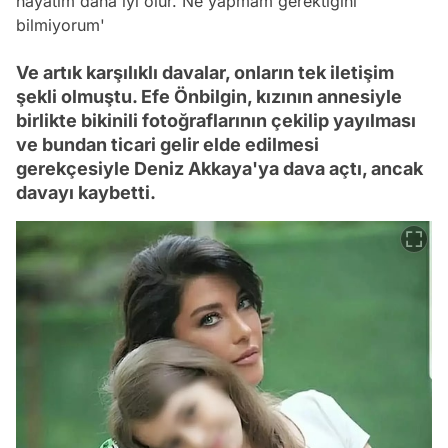
hayatım daha iyi olur. Ne yapmam gerektiğini
bilmiyorum'
Ve artık karşılıklı davalar, onların tek iletişim
şekli olmuştu. Efe Önbilgin, kızının annesiyle
birlikte bikinili fotoğraflarının çekilip yayılması
ve bundan ticari gelir elde edilmesi
gerekçesiyle Deniz Akkaya'ya dava açtı, ancak
davayı kaybetti.