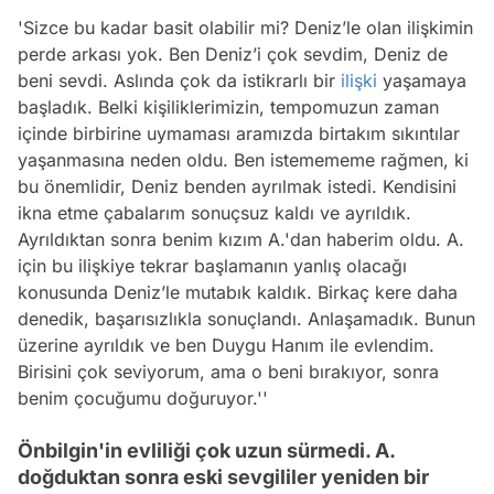
'Sizce bu kadar basit olabilir mi? Deniz’le olan ilişkimin
perde arkası yok. Ben Deniz’i çok sevdim, Deniz de
beni sevdi. Aslında çok da istikrarlı bir
ilişki
yaşamaya
başladık. Belki kişiliklerimizin, tempomuzun zaman
içinde birbirine uymaması aramızda birtakım sıkıntılar
yaşanmasına neden oldu. Ben istemememe rağmen, ki
bu önemlidir, Deniz benden ayrılmak istedi. Kendisini
ikna etme çabalarım sonuçsuz kaldı ve ayrıldık.
Ayrıldıktan sonra benim kızım A.'dan haberim oldu. A.
için bu ilişkiye tekrar başlamanın yanlış olacağı
konusunda Deniz’le mutabık kaldık. Birkaç kere daha
denedik, başarısızlıkla sonuçlandı. Anlaşamadık. Bunun
üzerine ayrıldık ve ben Duygu Hanım ile evlendim.
Birisini çok seviyorum, ama o beni bırakıyor, sonra
benim çocuğumu doğuruyor.''
Önbilgin'in evliliği çok uzun sürmedi. A.
doğduktan sonra eski sevgililer yeniden bir