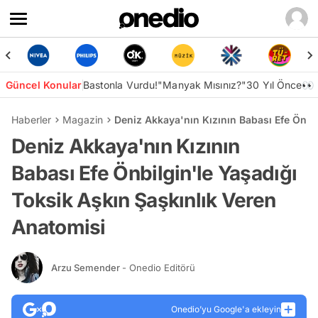
Güncel Konular
Bastonla Vurdu!
"Manyak Mısınız?"
30 Yıl Önce👀
Haberler
Magazin
Deniz Akkaya'nın Kızının Babası Efe Önbi
Deniz Akkaya'nın Kızının
Babası Efe Önbilgin'le Yaşadığı
Toksik Aşkın Şaşkınlık Veren
Anatomisi
Arzu Semender
- Onedio Editörü
Onedio’yu Google'a ekleyin