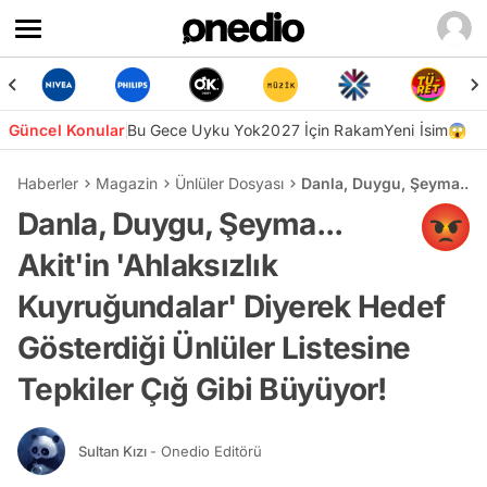
Güncel Konular
Bu Gece Uyku Yok
2027 İçin Rakam
Yeni İsim😱
Haberler
Magazin
Ünlüler Dosyası
Danla, Duygu, Şeyma... A
Danla, Duygu, Şeyma...
Akit'in 'Ahlaksızlık
Kuyruğundalar' Diyerek Hedef
Gösterdiği Ünlüler Listesine
Tepkiler Çığ Gibi Büyüyor!
Sultan Kızı
- Onedio Editörü