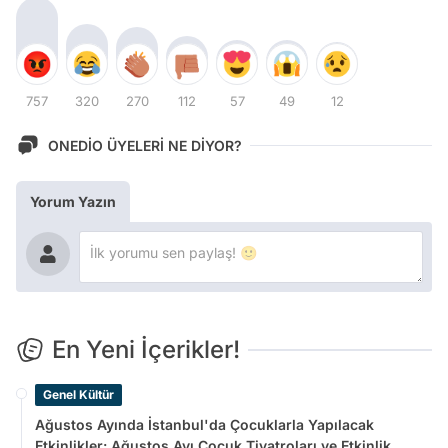
757
320
270
112
57
49
12
ONEDİO ÜYELERİ NE DİYOR?
Yorum Yazın
En Yeni İçerikler!
Genel Kültür
Ağustos Ayında İstanbul'da Çocuklarla Yapılacak
Etkinlikler: Ağustos Ayı Çocuk Tiyatroları ve Etkinlik