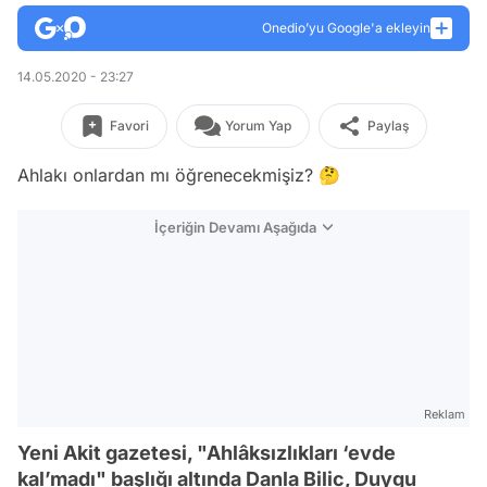
Onedio’yu Google'a ekleyin
14.05.2020 - 23:27
Favori
Yorum Yap
Paylaş
Ahlakı onlardan mı öğrenecekmişiz? 🤔
İçeriğin Devamı Aşağıda
Reklam
Yeni Akit gazetesi, "Ahlâksızlıkları ‘evde
kal’madı" başlığı altında Danla Bilic, Duygu