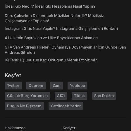
İdeal Kilo Nedir? İdeal Kilo Hesaplama Nasıl Yapılır?
Ders Çalışırken Dinlenecek Müzikler Nelerdir? Müziksiz
Çalışamayanlar Toplanın!
Instagram Giriş Nasıl Yapılır? Instagram'a Giriş İşlemleri Rehberi
41 Ülkenin Bayrakları ve Ülke Bayraklarının Anlamları
GTA San Andreas Hileleri! Oynamaya Doyamayanlar İçin Güncel San
Andreas Şifreleri
IQ Testi: IQ'unuzun Kaç Olduğunu Merak Ettiniz mi?
Keşfet
Twitter
Deprem
Zam
Youtube
Günlük Burç Yorumları
A101
Tiktok
Son Dakika
Bugün Ne Pişirsem
Gezilecek Yerler
Hakkımızda
Kariyer