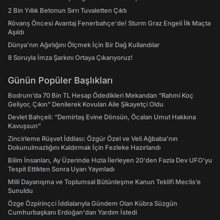
2 Bin Yıllık Betonun Sırrı Tuvaletten Çıktı
Rövanş Öncesi Avantaj Fenerbahçe'de! Sturm Graz Engeli İlk Maçta
Aşıldı
Dünya’nın Ağırlığını Ölçmek İçin Bir Dağ Kullandılar
8 Soruyla İmza Şarkını Ortaya Çıkarıyoruz!
Günün Popüler Başlıkları
Bodrum’da 70 Bin TL Hesap Ödedikleri Mekandan “Rahmi Koç
Geliyor, Çıkın” Denilerek Kovulan Aile Şikayetçi Oldu
Devlet Bahçeli: “Demirtaş Evine Dönsün, Öcalan Umut Hakkına
Kavuşsun”
Zincirleme Rüşvet İddiası: Özgür Özel ve Veli Ağbaba’nın
Dokunulmazlığını Kaldırmak İçin Fezleke Hazırlandı
Bilim İnsanları, Ay Üzerinde Hızla İlerleyen 20'den Fazla Dev UFO'yu
Tespit Ettikten Sonra Uyarı Yayınladı
Milli Dayanışma ve Toplumsal Bütünleşme Kanun Teklifi Meclis’e
Sunuldu
Özge Özpirinçci İddialarıyla Gündem Olan Kübra Süzgün
Cumhurbaşkanı Erdoğan'dan Yardım İstedi