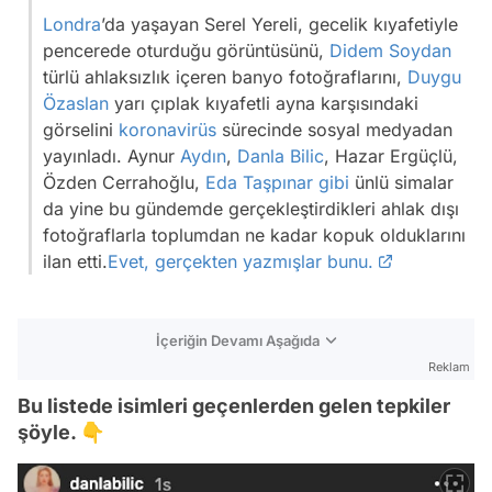
Londra
’da yaşayan Serel Yereli, gecelik kıyafetiyle
pencerede oturduğu görüntüsünü,
Didem Soydan
türlü ahlaksızlık içeren banyo fotoğraflarını,
Duygu
Özaslan
yarı çıplak kıyafetli ayna karşısındaki
görselini
koronavirüs
sürecinde sosyal medyadan
yayınladı. Aynur
Aydın
,
Danla Bilic
, Hazar Ergüçlü,
Özden Cerrahoğlu,
Eda Taşpınar
gibi
ünlü simalar
da yine bu gündemde gerçekleştirdikleri ahlak dışı
fotoğraflarla toplumdan ne kadar kopuk olduklarını
ilan etti.
Evet, gerçekten yazmışlar bunu.
İçeriğin Devamı Aşağıda
Reklam
Bu listede isimleri geçenlerden gelen tepkiler
şöyle. 👇