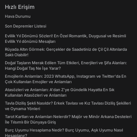
Hızlı Erişim
Hava Durumu
Son Depremler Listesi
Evlilik Yıl Dönümü Sözleri! En Özel Romantik, Duygusal ve Resimli
Evlilik Yıl dönümü Mesajları
Rüyada Altın Görmek: Gerçekler de Saadetiniz de Çil Çil Altınlarda
Saklı Olabilir!
Doğal Taşların Merak Edilen Tüm Etkileri, Enerjileri ve Şifa Alanları:
Hangi Doğal Taş Ne İşe Yarar?
Emojilerin Anlamları: 2023 WhatsApp, Instagram ve Twitter'da En
Çok Kullanılan Emojiler ve Anlamları
Atasözleri ve Anlamları: A'dan Z'ye Gündelik Hayatta En Sık
Kullanılan Atasözleri ve Anlamları
Tavla Diziliş Şekli Nasıldır? Erkek Tavlası ve Kız Tavlası Diziliş Şekilleri
ve Oynama Yönleri
Tarot Kartları ve Anlamları Nelerdir? Majör ve Minör Arkana Desteleri
İle Tılsımlı Bir Dünyaya Giriş
Burç Uyumu Hesaplama Nedir? Burç Uyumu, Aşk Uyumu Nasıl
Hesaplanır?