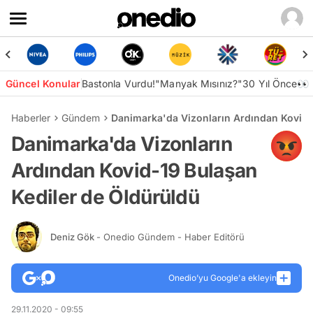
Güncel Konular
Bastonla Vurdu!
"Manyak Mısınız?"
30 Yıl Önce👀
Haberler
Gündem
Danimarka'da Vizonların Ardından Kovid-
Danimarka'da Vizonların
Ardından Kovid-19 Bulaşan
Kediler de Öldürüldü
Deniz Gök
- Onedio Gündem - Haber Editörü
Onedio’yu Google'a ekleyin
29.11.2020 - 09:55