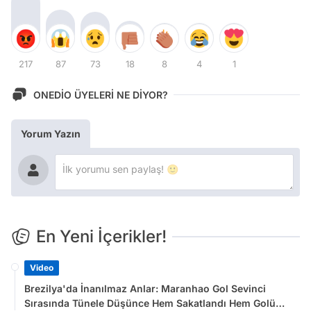
217
87
73
18
8
4
1
ONEDİO ÜYELERİ NE DİYOR?
Yorum Yazın
En Yeni İçerikler!
Video
Brezilya'da İnanılmaz Anlar: Maranhao Gol Sevinci
Sırasında Tünele Düşünce Hem Sakatlandı Hem Golü