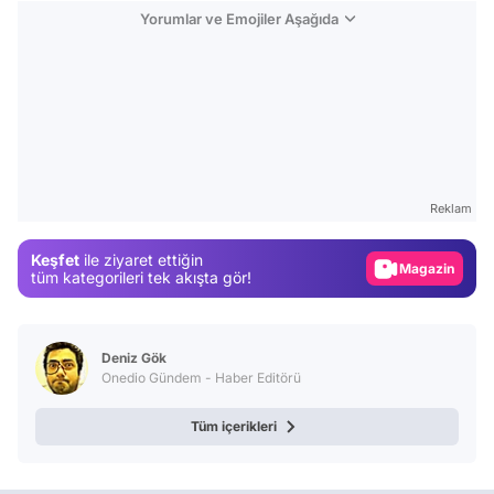
Yorumlar ve Emojiler Aşağıda
Video
Test
Reklam
Gündem
Keşfet
ile ziyaret ettiğin
Magazin
tüm kategorileri tek akışta gör!
Video
Test
Deniz Gök
Onedio Gündem - Haber Editörü
Tüm içerikleri