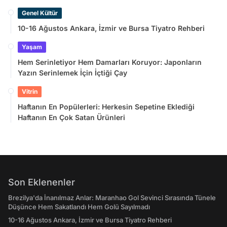
Sayılmadı
Genel Kültür
10-16 Ağustos Ankara, İzmir ve Bursa Tiyatro Rehberi
Yaşam
Hem Serinletiyor Hem Damarları Koruyor: Japonların
Yazın Serinlemek İçin İçtiği Çay
Vitrin
Haftanın En Popülerleri: Herkesin Sepetine Eklediği
Haftanın En Çok Satan Ürünleri
Son Eklenenler
Brezilya'da İnanılmaz Anlar: Maranhao Gol Sevinci Sırasında Tünele
Düşünce Hem Sakatlandı Hem Golü Sayılmadı
10-16 Ağustos Ankara, İzmir ve Bursa Tiyatro Rehberi