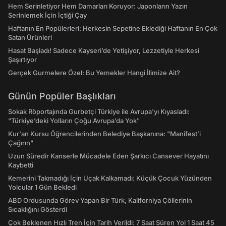
Hem Serinletiyor Hem Damarları Koruyor: Japonların Yazın
Serinlemek İçin İçtiği Çay
Haftanın En Popülerleri: Herkesin Sepetine Eklediği Haftanın En Çok
Satan Ürünleri
Hasat Başladı! Sadece Kayseri’de Yetişiyor, Lezzetiyle Herkesi
Şaşırtıyor
Gerçek Gurmelere Özel: Bu Yemekler Hangi İlimize Ait?
Günün Popüler Başlıkları
Sokak Röportajında Gurbetçi Türkiye ile Avrupa'yı Kıyasladı:
"Türkiye’deki Yolların Çoğu Avrupa’da Yok"
Kur'an Kursu Öğrencilerinden Belediye Başkanına: "Manifest’i
Çağırın"
Uzun Süredir Kanserle Mücadele Eden Şarkıcı Cansever Hayatını
Kaybetti
Kemerini Takmadığı İçin Uçak Kalkamadı: Küçük Çocuk Yüzünden
Yolcular 1 Gün Bekledi
ABD Ordusunda Görev Yapan Bir Türk, Kaliforniya Çöllerinin
Sıcaklığını Gösterdi
Çok Beklenen Hızlı Tren İçin Tarih Verildi: 7 Saat Süren Yol 1 Saat 45