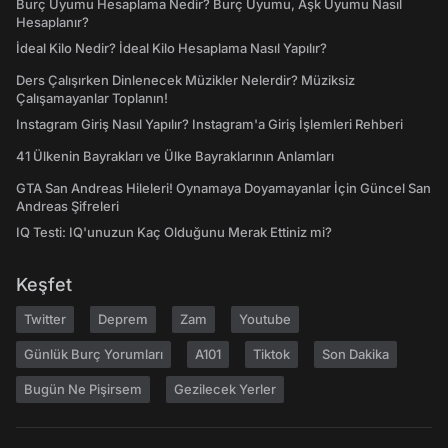
Burç Uyumu Hesaplama Nedir? Burç Uyumu, Aşk Uyumu Nasıl
Hesaplanır?
İdeal Kilo Nedir? İdeal Kilo Hesaplama Nasıl Yapılır?
Ders Çalışırken Dinlenecek Müzikler Nelerdir? Müziksiz
Çalışamayanlar Toplanın!
Instagram Giriş Nasıl Yapılır? Instagram'a Giriş İşlemleri Rehberi
41 Ülkenin Bayrakları ve Ülke Bayraklarının Anlamları
GTA San Andreas Hileleri! Oynamaya Doyamayanlar İçin Güncel San
Andreas Şifreleri
IQ Testi: IQ'unuzun Kaç Olduğunu Merak Ettiniz mi?
Keşfet
Twitter
Deprem
Zam
Youtube
Günlük Burç Yorumları
A101
Tiktok
Son Dakika
Bugün Ne Pişirsem
Gezilecek Yerler