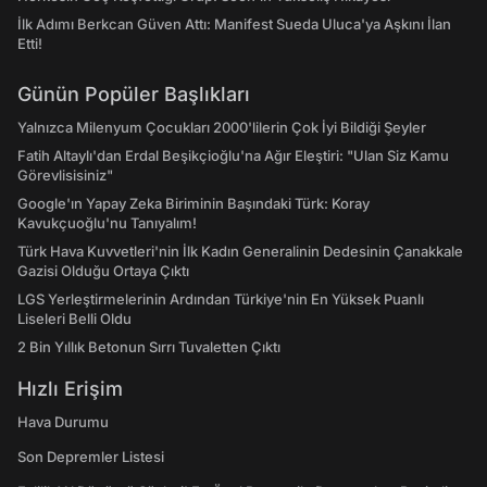
İlk Adımı Berkcan Güven Attı: Manifest Sueda Uluca'ya Aşkını İlan
Etti!
Günün Popüler Başlıkları
Yalnızca Milenyum Çocukları 2000'lilerin Çok İyi Bildiği Şeyler
Fatih Altaylı'dan Erdal Beşikçioğlu'na Ağır Eleştiri: "Ulan Siz Kamu
Görevlisisiniz"
Google'ın Yapay Zeka Biriminin Başındaki Türk: Koray
Kavukçuoğlu'nu Tanıyalım!
Türk Hava Kuvvetleri'nin İlk Kadın Generalinin Dedesinin Çanakkale
Gazisi Olduğu Ortaya Çıktı
LGS Yerleştirmelerinin Ardından Türkiye'nin En Yüksek Puanlı
Liseleri Belli Oldu
2 Bin Yıllık Betonun Sırrı Tuvaletten Çıktı
Hızlı Erişim
Hava Durumu
Son Depremler Listesi