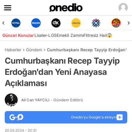
Güncel Konular
Liseler-LGS
Emekli Zammı
Filtresiz Hali😱
Haberler
Gündem
Cumhurbaşkanı Recep Tayyip Erdoğan'da
Cumhurbaşkanı Recep Tayyip
Erdoğan'dan Yeni Anayasa
Açıklaması
Ali Can YAYCILI
- Gündem Editörü
Onedio’yu Google'a ekleyin
20.05.2024 - 20:31