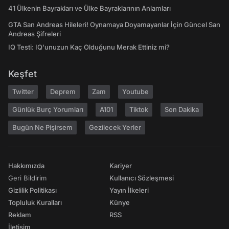
41 Ülkenin Bayrakları ve Ülke Bayraklarının Anlamları
GTA San Andreas Hileleri! Oynamaya Doyamayanlar İçin Güncel San
Andreas Şifreleri
IQ Testi: IQ'unuzun Kaç Olduğunu Merak Ettiniz mi?
Keşfet
Twitter
Deprem
Zam
Youtube
Günlük Burç Yorumları
A101
Tiktok
Son Dakika
Bugün Ne Pişirsem
Gezilecek Yerler
Hakkımızda
Kariyer
Geri Bildirim
Kullanıcı Sözleşmesi
Gizlilik Politikası
Yayın İlkeleri
Topluluk Kuralları
Künye
Reklam
RSS
İletişim