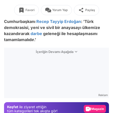
Favori
Yorum Yap
Paylaş
Cumhurbaşkanı
Recep Tayyip Erdoğan
: 'Türk
demokrasisi, yeni ve sivil bir anayasayı ülkemize
kazandırarak
darbe
geleneği ile hesaplaşmasını
tamamlamalıdır.'
İçeriğin Devamı Aşağıda
Video
Test
Reklam
Gündem
Keşfet
ile ziyaret ettiğin
Magazin
tüm kategorileri tek akışta gör!