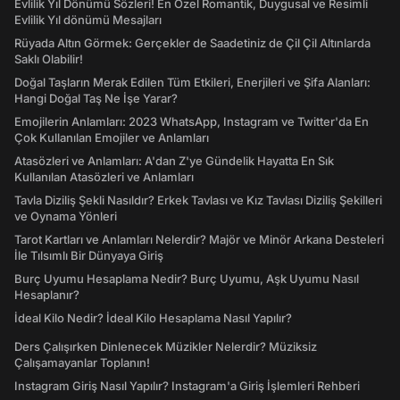
Evlilik Yıl Dönümü Sözleri! En Özel Romantik, Duygusal ve Resimli
Evlilik Yıl dönümü Mesajları
Rüyada Altın Görmek: Gerçekler de Saadetiniz de Çil Çil Altınlarda
Saklı Olabilir!
Doğal Taşların Merak Edilen Tüm Etkileri, Enerjileri ve Şifa Alanları:
Hangi Doğal Taş Ne İşe Yarar?
Emojilerin Anlamları: 2023 WhatsApp, Instagram ve Twitter'da En
Çok Kullanılan Emojiler ve Anlamları
Atasözleri ve Anlamları: A'dan Z'ye Gündelik Hayatta En Sık
Kullanılan Atasözleri ve Anlamları
Tavla Diziliş Şekli Nasıldır? Erkek Tavlası ve Kız Tavlası Diziliş Şekilleri
ve Oynama Yönleri
Tarot Kartları ve Anlamları Nelerdir? Majör ve Minör Arkana Desteleri
İle Tılsımlı Bir Dünyaya Giriş
Burç Uyumu Hesaplama Nedir? Burç Uyumu, Aşk Uyumu Nasıl
Hesaplanır?
İdeal Kilo Nedir? İdeal Kilo Hesaplama Nasıl Yapılır?
Ders Çalışırken Dinlenecek Müzikler Nelerdir? Müziksiz
Çalışamayanlar Toplanın!
Instagram Giriş Nasıl Yapılır? Instagram'a Giriş İşlemleri Rehberi