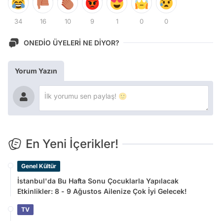
34
16
10
9
1
0
0
ONEDİO ÜYELERİ NE DİYOR?
Yorum Yazın
En Yeni İçerikler!
Genel Kültür
İstanbul'da Bu Hafta Sonu Çocuklarla Yapılacak
Etkinlikler: 8 - 9 Ağustos Ailenize Çok İyi Gelecek!
TV