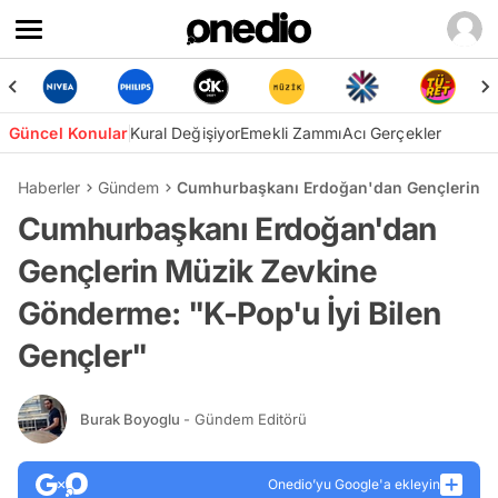
Güncel Konular
Kural Değişiyor
Emekli Zammı
Acı Gerçekler
Haberler
Gündem
Cumhurbaşkanı Erdoğan'dan Gençlerin Mü
Cumhurbaşkanı Erdoğan'dan
Gençlerin Müzik Zevkine
Gönderme: "K-Pop'u İyi Bilen
Gençler"
Burak Boyoglu
- Gündem Editörü
Onedio’yu Google'a ekleyin