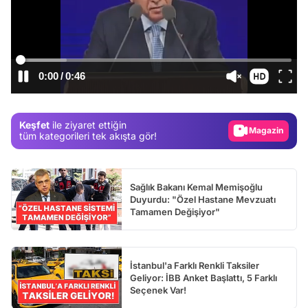
Video
Test
/
Gündem
Magazin
Keşfet
ile ziyaret ettiğin
tüm kategorileri tek akışta gör!
Video
Test
Sağlık Bakanı Kemal Memişoğlu
Duyurdu: "Özel Hastane Mevzuatı
Tamamen Değişiyor"
İstanbul'a Farklı Renkli Taksiler
Geliyor: İBB Anket Başlattı, 5 Farklı
Seçenek Var!