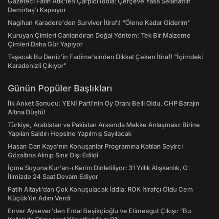
Gazeteci Fatih Atik'ten Çarpıcı İddia: Çerçeve Yasa Selahattin
Demirtaş'ı Kapsıyor
Nagihan Karadere'den Survivor İtirafı! "Ölene Kadar Giderim"
Kuruyan Çimleri Canlandıran Doğal Yöntem: Tek Bir Malzeme
Çimleri Daha Gür Yapıyor
Taşacak Bu Deniz'in Fadime'sinden Dikkat Çeken İtiraf! "İçimdeki
Karadenizli Çıkıyor"
Günün Popüler Başlıkları
İlk Anket Sonucu: YENİ Parti'nin Oy Oranı Belli Oldu, CHP Barajın
Altına Düştü!
Türkiye, Arabistan ve Pakistan Arasında Mekke Anlaşması: Birine
Yapılan Saldırı Hepsine Yapılmış Sayılacak
Hasan Can Kaya’nın Konuşanlar Programına Katılan Seyirci
Gözaltına Alınıp Sınır Dışı Edildi
İçme Suyuna Kur'an-ı Kerim Dinletiliyor: 31 Yıllık Alışkanlık, O
İlimizde 24 Saat Devam Ediyor
Fatih Altaylı’dan Çok Konuşulacak İddia: ROK İtirafçı Oldu Cem
Küçük’ün Adını Verdi
Enver Aysever'den Erdal Beşikçioğlu ve Etimesgut Çıkışı: “Bu