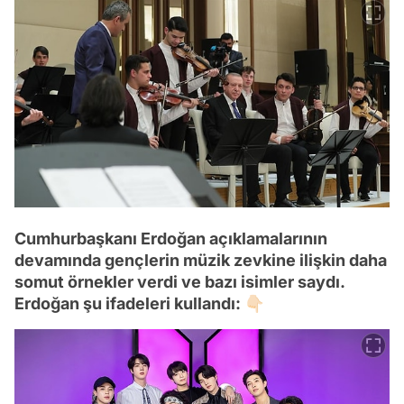
Cumhurbaşkanı Erdoğan açıklamalarının
devamında gençlerin müzik zevkine ilişkin daha
somut örnekler verdi ve bazı isimler saydı.
Erdoğan şu ifadeleri kullandı: 👇🏻