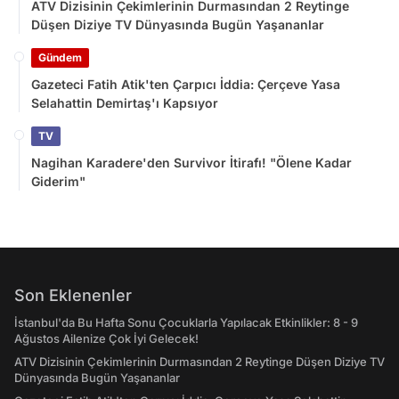
ATV Dizisinin Çekimlerinin Durmasından 2 Reytinge
Düşen Diziye TV Dünyasında Bugün Yaşananlar
Gündem
Gazeteci Fatih Atik'ten Çarpıcı İddia: Çerçeve Yasa
Selahattin Demirtaş'ı Kapsıyor
TV
Nagihan Karadere'den Survivor İtirafı! "Ölene Kadar
Giderim"
Son Eklenenler
İstanbul'da Bu Hafta Sonu Çocuklarla Yapılacak Etkinlikler: 8 - 9
Ağustos Ailenize Çok İyi Gelecek!
ATV Dizisinin Çekimlerinin Durmasından 2 Reytinge Düşen Diziye TV
Dünyasında Bugün Yaşananlar