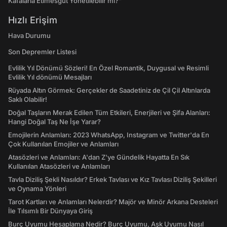
Kafalarla Etimesgut Yönetilebilir mi?”
Hızlı Erişim
Hava Durumu
Son Depremler Listesi
Evlilik Yıl Dönümü Sözleri! En Özel Romantik, Duygusal ve Resimli
Evlilik Yıl dönümü Mesajları
Rüyada Altın Görmek: Gerçekler de Saadetiniz de Çil Çil Altınlarda
Saklı Olabilir!
Doğal Taşların Merak Edilen Tüm Etkileri, Enerjileri ve Şifa Alanları:
Hangi Doğal Taş Ne İşe Yarar?
Emojilerin Anlamları: 2023 WhatsApp, Instagram ve Twitter'da En
Çok Kullanılan Emojiler ve Anlamları
Atasözleri ve Anlamları: A'dan Z'ye Gündelik Hayatta En Sık
Kullanılan Atasözleri ve Anlamları
Tavla Diziliş Şekli Nasıldır? Erkek Tavlası ve Kız Tavlası Diziliş Şekilleri
ve Oynama Yönleri
Tarot Kartları ve Anlamları Nelerdir? Majör ve Minör Arkana Desteleri
İle Tılsımlı Bir Dünyaya Giriş
Burç Uyumu Hesaplama Nedir? Burç Uyumu, Aşk Uyumu Nasıl