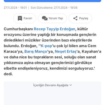
27.11.2024 - 19:01
Son Güncelleme: 27.11.2024 - 19:06
Favori
Yorum Yap
Paylaş
Cumhurbaşkanı
Recep Tayyip Erdoğan
, kültür
erozyonu üzerine yaptığı bir konuşmada gençlerin
dinledikleri müzikler üzerinden bazı eleştirilerde
bulundu. Erdoğan, '
'
K-pop
'u çok iyi bilen ama Cem
Karaca'ya,
Barış Manço
'ya,
Neşet Ertaş
'a, Kayahan'a
ve daha nice bu toprakların sesi, soluğu olan sanat
yıldızımıza aşina olmayan gençlerimizi gördükçe
elbette endişeleniyoruz, kendimizi sorguluyoruz.'
dedi.
İçeriğin Devamı Aşağıda