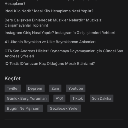
Hesaplanır?
İdeal Kilo Nedir? İdeal Kilo Hesaplama Nasıl Yapılır?
Ders Çalışırken Dinlenecek Müzikler Nelerdir? Müziksiz
Çalışamayanlar Toplanın!
Instagram Giriş Nasıl Yapılır? Instagram'a Giriş İşlemleri Rehberi
41 Ülkenin Bayrakları ve Ülke Bayraklarının Anlamları
GTA San Andreas Hileleri! Oynamaya Doyamayanlar İçin Güncel San
Andreas Şifreleri
IQ Testi: IQ'unuzun Kaç Olduğunu Merak Ettiniz mi?
Keşfet
Twitter
Deprem
Zam
Youtube
Günlük Burç Yorumları
A101
Tiktok
Son Dakika
Bugün Ne Pişirsem
Gezilecek Yerler