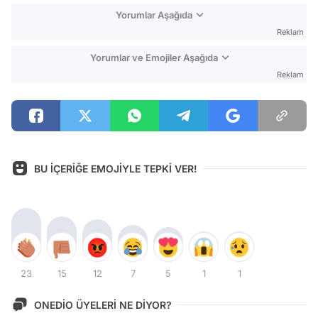
Yorumlar Aşağıda
Reklam
Yorumlar ve Emojiler Aşağıda
Reklam
BU İÇERİĞE EMOJİYLE TEPKİ VER!
23
15
12
7
5
1
1
ONEDİO ÜYELERİ NE DİYOR?