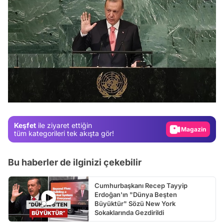
Video
Test
Gündem
Magazin
Keşfet
ile ziyaret ettiğin
Video
tüm kategorileri tek akışta gör!
Test
Bu haberler de ilginizi çekebilir
Cumhurbaşkanı Recep Tayyip
Erdoğan'ın "Dünya Beşten
Büyüktür" Sözü New York
Sokaklarında Gezdirildi