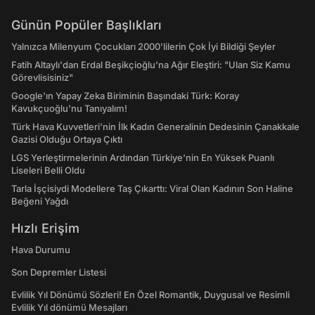
Günün Popüler Başlıkları
Yalnızca Milenyum Çocukları 2000'lilerin Çok İyi Bildiği Şeyler
Fatih Altaylı'dan Erdal Beşikçioğlu'na Ağır Eleştiri: "Ulan Siz Kamu
Görevlisisiniz"
Google'ın Yapay Zeka Biriminin Başındaki Türk: Koray
Kavukçuoğlu'nu Tanıyalım!
Türk Hava Kuvvetleri'nin İlk Kadın Generalinin Dedesinin Çanakkale
Gazisi Olduğu Ortaya Çıktı
LGS Yerleştirmelerinin Ardından Türkiye'nin En Yüksek Puanlı
Liseleri Belli Oldu
Tarla İşçisiydi Modellere Taş Çıkarttı: Viral Olan Kadının Son Haline
Beğeni Yağdı
Hızlı Erişim
Hava Durumu
Son Depremler Listesi
Evlilik Yıl Dönümü Sözleri! En Özel Romantik, Duygusal ve Resimli
Evlilik Yıl dönümü Mesajları