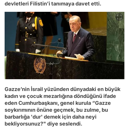
devletleri Filistin’i tanımaya davet etti.
Gazze’nin İsrail yüzünden dünyadaki en büyük
kadın ve çocuk mezarlığına döndüğünü ifade
eden Cumhurbaşkanı, genel kurula “Gazze
soykırımının önüne geçmek, bu zulme, bu
barbarlığa 'dur' demek için daha neyi
bekliyorsunuz?" diye seslendi.