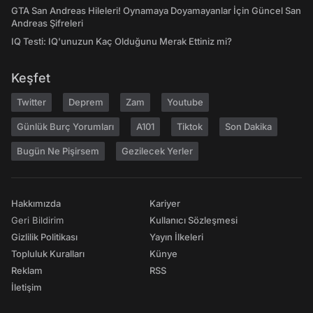
GTA San Andreas Hileleri! Oynamaya Doyamayanlar İçin Güncel San
Andreas Şifreleri
IQ Testi: IQ'unuzun Kaç Olduğunu Merak Ettiniz mi?
Keşfet
Twitter
Deprem
Zam
Youtube
Günlük Burç Yorumları
A101
Tiktok
Son Dakika
Bugün Ne Pişirsem
Gezilecek Yerler
Hakkımızda
Kariyer
Geri Bildirim
Kullanıcı Sözleşmesi
Gizlilik Politikası
Yayın İlkeleri
Topluluk Kuralları
Künye
Reklam
RSS
İletişim