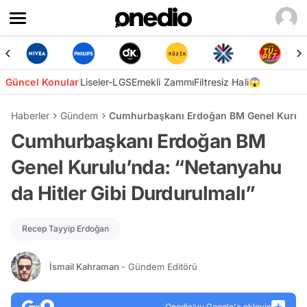
Güncel Konular
Liseler-LGS
Emekli Zammı
Filtresiz Hali😱
Haberler
Gündem
Cumhurbaşkanı Erdoğan BM Genel Kurulu’n
Cumhurbaşkanı Erdoğan BM
Genel Kurulu’nda: “Netanyahu
da Hitler Gibi Durdurulmalı”
Recep Tayyip Erdoğan
İsmail Kahraman
- Gündem Editörü
Onedio’yu Google'a ekleyin