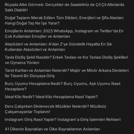
Rüyada Altın Görmek: Gerçekler de Saadetiniz de Çil Çil Altınlarda
Saklı Olabilir!
Doğal Taşların Merak Edilen Tüm Etkileri, Enerjileri ve Şifa Alanları:
Hangi Doğal Taş Ne İşe Yarar?
Emojilerin Anlamları: 2023 WhatsApp, Instagram ve Twitter'da En
Çok Kullanılan Emojiler ve Anlamları
Atasözleri ve Anlamları: A'dan Z'ye Gündelik Hayatta En Sık
Kullanılan Atasözleri ve Anlamları
Tavla Diziliş Şekli Nasıldır? Erkek Tavlası ve Kız Tavlası Diziliş Şekilleri
ve Oynama Yönleri
Tarot Kartları ve Anlamları Nelerdir? Majör ve Minör Arkana Desteleri
İle Tılsımlı Bir Dünyaya Giriş
Burç Uyumu Hesaplama Nedir? Burç Uyumu, Aşk Uyumu Nasıl
Hesaplanır?
İdeal Kilo Nedir? İdeal Kilo Hesaplama Nasıl Yapılır?
Ders Çalışırken Dinlenecek Müzikler Nelerdir? Müziksiz
Çalışamayanlar Toplanın!
Instagram Giriş Nasıl Yapılır? Instagram'a Giriş İşlemleri Rehberi
41 Ülkenin Bayrakları ve Ülke Bayraklarının Anlamları