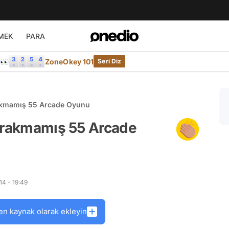
MEK
PARA
e👀
ZoneOkey 101
Seri Diz
rakmamış 55 Arcade Oyunu
Bırakmamış 55 Arcade
4 - 19:49
en kaynak olarak ekleyin