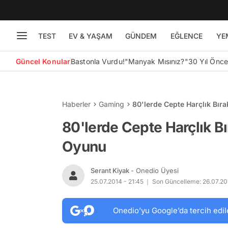
TEST
EV & YAŞAM
GÜNDEM
EĞLENCE
YE
Güncel Konular
Bastonla Vurdu!
"Manyak Mısınız?"
30 Yıl Önc
Haberler
Gaming
80'lerde Cepte Harçlık Bı
80'lerde Cepte Harçlık 
Oyunu
Serant Kiyak
- Onedio Üyesi
25.07.2014 - 21:45
Son Güncelleme: 26.07.201
Onedio’yu Google’da tercih edil