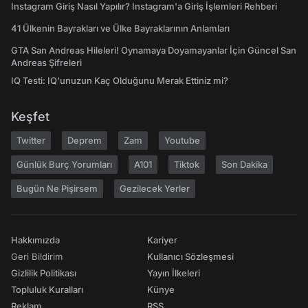
Instagram Giriş Nasıl Yapılır? Instagram'a Giriş İşlemleri Rehberi
41 Ülkenin Bayrakları ve Ülke Bayraklarının Anlamları
GTA San Andreas Hileleri! Oynamaya Doyamayanlar İçin Güncel San
Andreas Şifreleri
IQ Testi: IQ'unuzun Kaç Olduğunu Merak Ettiniz mi?
Keşfet
Twitter
Deprem
Zam
Youtube
Günlük Burç Yorumları
A101
Tiktok
Son Dakika
Bugün Ne Pişirsem
Gezilecek Yerler
Hakkımızda
Kariyer
Geri Bildirim
Kullanıcı Sözleşmesi
Gizlilik Politikası
Yayın İlkeleri
Topluluk Kuralları
Künye
Reklam
RSS