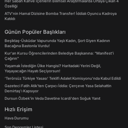
Her Sabah Kahve İçenlerin Bilimsel Araştırmalarda Ortaya Çıkan 4
Özelliği
ATV'nin Hamal Dizisine Bomba Transfer! İddialı Oyuncu Kadroya
Katıldı
Günün Popüler Başlıkları
Beşiktaş-Üsküdar Vapurunda Yaşlı Kadın, Şort Giyen Kadının
Bacağına Bastonla Vurdu!
Kur'an Kursu Öğrencilerinden Belediye Başkanına: "Manifest’i
Çağırın"
Yaşamak İstediğin Ülke Hangisi? Haritadaki Yerini Değil,
Yaşayacağın Hayatı Seçiyorsun!
‘Terörsüz Türkiye Yasası’ Teklifi Adalet Komisyonu'nda Kabul Edildi
Gazeteci Fatih Atik'ten Çarpıcı İddia: Çerçeve Yasa Selahattin
Demirtaş'ı Kapsıyor
Dursun Özbek'in Veda Davetine Icardi'den Soğuk Yanıt
Hızlı Erişim
Hava Durumu
Son Depremler Listesi