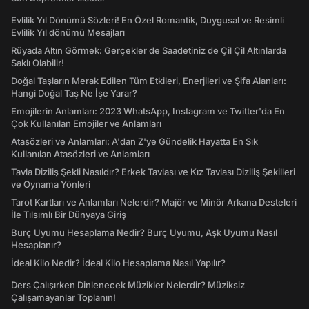
Evlilik Yıl Dönümü Sözleri! En Özel Romantik, Duygusal ve Resimli
Evlilik Yıl dönümü Mesajları
Rüyada Altın Görmek: Gerçekler de Saadetiniz de Çil Çil Altınlarda
Saklı Olabilir!
Doğal Taşların Merak Edilen Tüm Etkileri, Enerjileri ve Şifa Alanları:
Hangi Doğal Taş Ne İşe Yarar?
Emojilerin Anlamları: 2023 WhatsApp, Instagram ve Twitter'da En
Çok Kullanılan Emojiler ve Anlamları
Atasözleri ve Anlamları: A'dan Z'ye Gündelik Hayatta En Sık
Kullanılan Atasözleri ve Anlamları
Tavla Diziliş Şekli Nasıldır? Erkek Tavlası ve Kız Tavlası Diziliş Şekilleri
ve Oynama Yönleri
Tarot Kartları ve Anlamları Nelerdir? Majör ve Minör Arkana Desteleri
İle Tılsımlı Bir Dünyaya Giriş
Burç Uyumu Hesaplama Nedir? Burç Uyumu, Aşk Uyumu Nasıl
Hesaplanır?
İdeal Kilo Nedir? İdeal Kilo Hesaplama Nasıl Yapılır?
Ders Çalışırken Dinlenecek Müzikler Nelerdir? Müziksiz
Çalışamayanlar Toplanın!