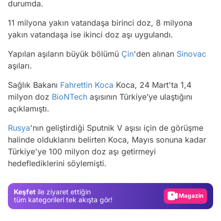
durumda.
11 milyona yakın vatandaşa birinci doz, 8 milyona
yakın vatandaşa ise ikinci doz aşı uygulandı.
Yapılan aşıların büyük bölümü
Çin
'den alınan
Sinovac
aşıları.
Sağlık Bakanı
Fahrettin Koca
Koca, 24 Mart'ta 1,4
milyon doz
BioNTech
aşısının Türkiye’ye ulaştığını
açıklamıştı.
Rusya
'nın geliştirdiği Sputnik V aşısı için de görüşme
halinde olduklarını belirten Koca, Mayıs sonuna kadar
Video
Türkiye'ye 100 milyon doz aşı getirmeyi
hedeflediklerini söylemişti.
Test
Gündem
Keşfet
ile ziyaret ettiğin
Magazin
tüm kategorileri tek akışta gör!
Video