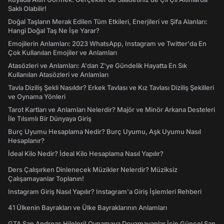
Saklı Olabilir!
Doğal Taşların Merak Edilen Tüm Etkileri, Enerjileri ve Şifa Alanları:
Hangi Doğal Taş Ne İşe Yarar?
Emojilerin Anlamları: 2023 WhatsApp, Instagram ve Twitter'da En
Çok Kullanılan Emojiler ve Anlamları
Atasözleri ve Anlamları: A'dan Z'ye Gündelik Hayatta En Sık
Kullanılan Atasözleri ve Anlamları
Tavla Diziliş Şekli Nasıldır? Erkek Tavlası ve Kız Tavlası Diziliş Şekilleri
ve Oynama Yönleri
Tarot Kartları ve Anlamları Nelerdir? Majör ve Minör Arkana Desteleri
İle Tılsımlı Bir Dünyaya Giriş
Burç Uyumu Hesaplama Nedir? Burç Uyumu, Aşk Uyumu Nasıl
Hesaplanır?
İdeal Kilo Nedir? İdeal Kilo Hesaplama Nasıl Yapılır?
Ders Çalışırken Dinlenecek Müzikler Nelerdir? Müziksiz
Çalışamayanlar Toplanın!
Instagram Giriş Nasıl Yapılır? Instagram'a Giriş İşlemleri Rehberi
41 Ülkenin Bayrakları ve Ülke Bayraklarının Anlamları
GTA San Andreas Hileleri! Oynamaya Doyamayanlar İçin Güncel San