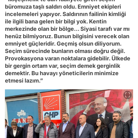
büromuza taşlı saldırı oldu. Emniyet ekipleri
incelemeleri yapıyor. Saldırının failinin kimliği
ile ilgili bana gelen bir bilgi yok. Kentin
merkezinde olan bir bölge… Siyasi tarafı var mı
henüz bilmiyoruz. Bunun bilgisini verecek olan
emniyet güçleridir. Geçmiş olsun diliyorum.
Seçim sürecinde bunların olması doğru değil.
Provokasyona varan noktalara gidebilir. Ülkede
bir gergin ortam var, seçim demek gerginlik
demektir. Bu havayı yöneticilerin minimize
etmesi lazım.”