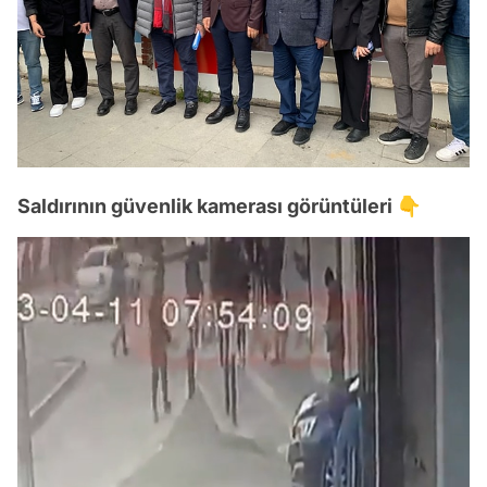
Saldırının güvenlik kamerası görüntüleri 👇
Video
Test
/
Gündem