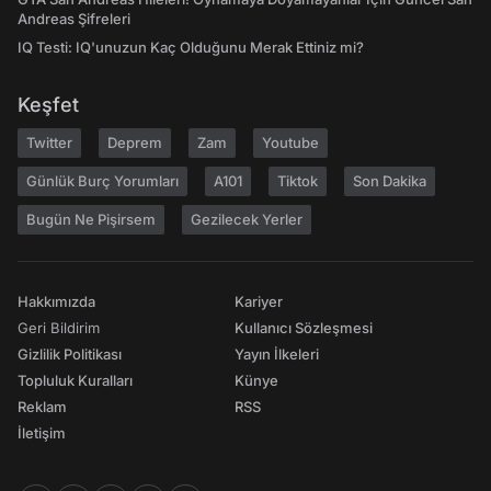
Andreas Şifreleri
IQ Testi: IQ'unuzun Kaç Olduğunu Merak Ettiniz mi?
Keşfet
Twitter
Deprem
Zam
Youtube
Günlük Burç Yorumları
A101
Tiktok
Son Dakika
Bugün Ne Pişirsem
Gezilecek Yerler
Hakkımızda
Kariyer
Geri Bildirim
Kullanıcı Sözleşmesi
Gizlilik Politikası
Yayın İlkeleri
Topluluk Kuralları
Künye
Reklam
RSS
İletişim