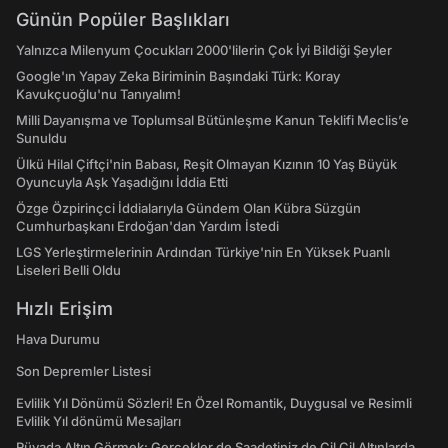
Günün Popüler Başlıkları
Yalnızca Milenyum Çocukları 2000'lilerin Çok İyi Bildiği Şeyler
Google'ın Yapay Zeka Biriminin Başındaki Türk: Koray
Kavukçuoğlu'nu Tanıyalım!
Milli Dayanışma ve Toplumsal Bütünleşme Kanun Teklifi Meclis’e
Sunuldu
Ülkü Hilal Çiftçi'nin Babası, Reşit Olmayan Kızının 10 Yaş Büyük
Oyuncuyla Aşk Yaşadığını İddia Etti
Özge Özpirinçci İddialarıyla Gündem Olan Kübra Süzgün
Cumhurbaşkanı Erdoğan'dan Yardım İstedi
LGS Yerleştirmelerinin Ardından Türkiye'nin En Yüksek Puanlı
Liseleri Belli Oldu
Hızlı Erişim
Hava Durumu
Son Depremler Listesi
Evlilik Yıl Dönümü Sözleri! En Özel Romantik, Duygusal ve Resimli
Evlilik Yıl dönümü Mesajları
Rüyada Altın Görmek: Gerçekler de Saadetiniz de Çil Çil Altınlarda