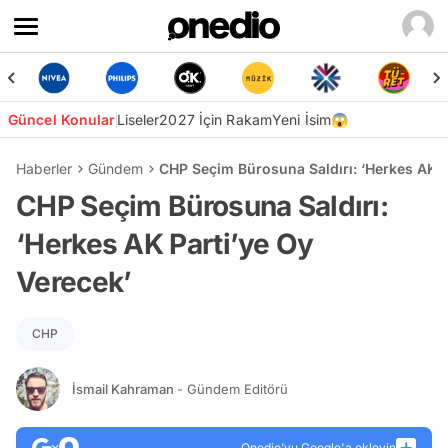
Güncel Konular
Liseler
2027 İçin Rakam
Yeni İsim😱
Haberler
Gündem
CHP Seçim Bürosuna Saldırı: ‘Herkes AK P
CHP Seçim Bürosuna Saldırı:
‘Herkes AK Parti’ye Oy
Verecek’
CHP
İsmail Kahraman
- Gündem Editörü
Onedio’yu Google'a ekleyin