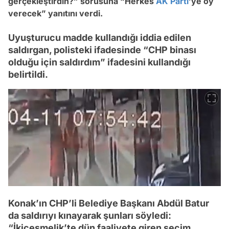
gerçekleştirdin?” sorusuna “Herkes
AK Parti
’ye oy
verecek” yanıtını verdi.
Uyuşturucu madde kullandığı iddia edilen
saldırgan, polisteki ifadesinde “CHP binası
olduğu için saldırdım” ifadesini kullandığı
belirtildi.
Konak’ın CHP’li Belediye Başkanı Abdül Batur
da saldırıyı kınayarak şunları söyledi:
“İkiçeşmelik’te dün faaliyete giren seçim