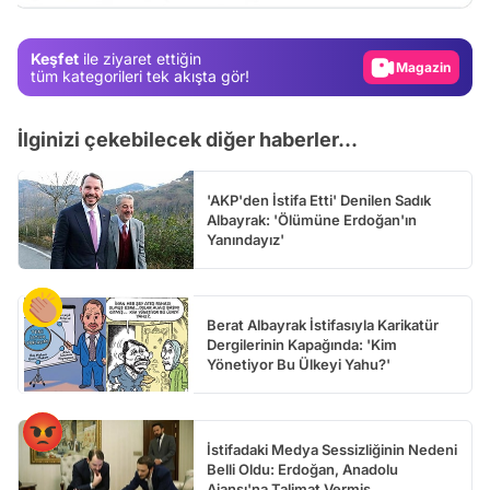
Gündem
Keşfet
ile ziyaret ettiğin
Magazin
tüm kategorileri tek akışta gör!
Video
İlginizi çekebilecek diğer haberler...
Test
'AKP'den İstifa Etti' Denilen Sadık
Albayrak: 'Ölümüne Erdoğan'ın
Yanındayız'
Berat Albayrak İstifasıyla Karikatür
Dergilerinin Kapağında: 'Kim
Yönetiyor Bu Ülkeyi Yahu?'
İstifadaki Medya Sessizliğinin Nedeni
Belli Oldu: Erdoğan, Anadolu
Ajansı'na Talimat Vermiş