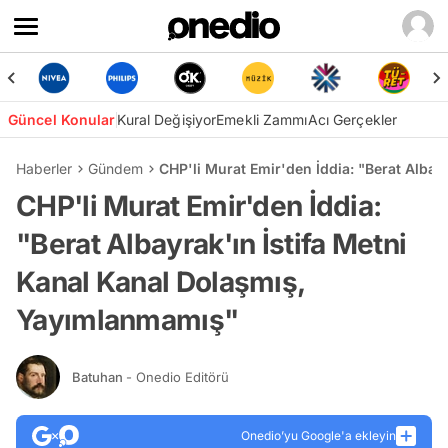
Güncel Konular
Kural Değişiyor
Emekli Zammı
Acı Gerçekler
Haberler
Gündem
CHP'li Murat Emir'den İddia: "Berat Alba
CHP'li Murat Emir'den İddia:
"Berat Albayrak'ın İstifa Metni
Kanal Kanal Dolaşmış,
Yayımlanmamış"
Batuhan
- Onedio Editörü
Onedio’yu Google'a ekleyin