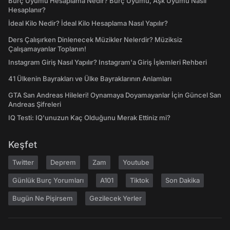
Burç Uyumu Hesaplama Nedir? Burç Uyumu, Aşk Uyumu Nasıl
Hesaplanır?
İdeal Kilo Nedir? İdeal Kilo Hesaplama Nasıl Yapılır?
Ders Çalışırken Dinlenecek Müzikler Nelerdir? Müziksiz
Çalışamayanlar Toplanın!
Instagram Giriş Nasıl Yapılır? Instagram'a Giriş İşlemleri Rehberi
41 Ülkenin Bayrakları ve Ülke Bayraklarının Anlamları
GTA San Andreas Hileleri! Oynamaya Doyamayanlar İçin Güncel San
Andreas Şifreleri
IQ Testi: IQ'unuzun Kaç Olduğunu Merak Ettiniz mi?
Keşfet
Twitter
Deprem
Zam
Youtube
Günlük Burç Yorumları
A101
Tiktok
Son Dakika
Bugün Ne Pişirsem
Gezilecek Yerler