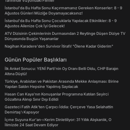
Tarihinde Vizyondaki Filmler
İstanbul'da Bu Hafta Sonu Kaçırmamanız Gereken Konserler: 8 - 9
Ağustos Günleri Müziğe Doyamayacaksınız!
İstanbul'da Bu Hafta Sonu Çocuklarla Yapılacak Etkinlikler: 8 - 9
Ağustos Ailenize Çok İyi Gelecek!
ATV Dizisinin Çekimlerinin Durmasından 2 Reytinge Düşen Diziye TV
Dünyasında Bugün Yaşananlar
Nagihan Karadere'den Survivor İtirafı! "Ölene Kadar Giderim"
Günün Popüler Başlıkları
İlk Anket Sonucu: YENİ Parti'nin Oy Oranı Belli Oldu, CHP Barajın
Altına Düştü!
Türkiye, Arabistan ve Pakistan Arasında Mekke Anlaşması: Birine
Yapılan Saldırı Hepsine Yapılmış Sayılacak
Hasan Can Kaya’nın Konuşanlar Programına Katılan Seyirci
Gözaltına Alınıp Sınır Dışı Edildi
Gazeteci Fatih Atik'ten Çarpıcı İddia: Çerçeve Yasa Selahattin
Demirtaş'ı Kapsıyor
İçme Suyuna Kur'an-ı Kerim Dinletiliyor: 31 Yıllık Alışkanlık, O
İlimizde 24 Saat Devam Ediyor