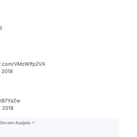
q
ter.com/VMzWIfp2VX
, 2018
IJzB7YaZw
, 2018
n Devamı Aşağıda