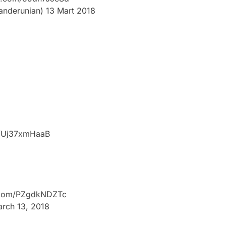
anderunian)
13 Mart 2018
m/Uj37xmHaaB
r.com/PZgdkNDZTc
rch 13, 2018