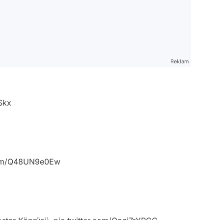
Reklam
Skx
.com/Q48UN9e0Ew