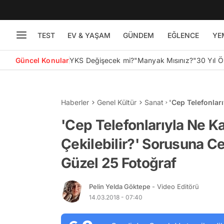
TEST
EV & YAŞAM
GÜNDEM
EĞLENCE
YE
Güncel Konular
YKS Değişecek mi?
"Manyak Mısınız?"
30 Yıl 
Haberler
Genel Kültür
Sanat
'Cep Telefonlar
Olacak Birbirin
'Cep Telefonlarıyla Ne Ka
Çekilebilir?' Sorusuna C
Güzel 25 Fotoğraf
Pelin Yelda Göktepe
- Video Editörü
14.03.2018 - 07:40