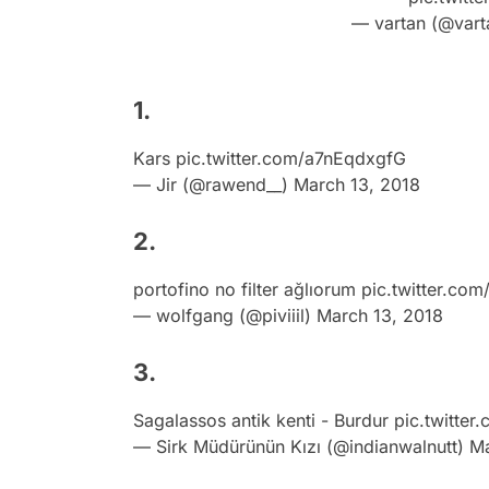
— vartan (@vart
1.
Kars
pic.twitter.com/a7nEqdxgfG
— Jir (@rawend__)
March 13, 2018
2.
portofino no filter ağlıorum
pic.twitter.co
— wolfgang (@piviiil)
March 13, 2018
3.
Sagalassos antik kenti - Burdur
pic.twitte
— Sirk Müdürünün Kızı (@indianwalnutt)
Ma