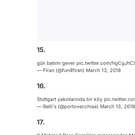
15.
gün batımı gever
pic.twitter.com/hgCgJhC
— Firan (@fun4firan)
March 13, 2018
16.
Stuttgart yakınlarında bir köy
pic.twitter
— Belli's (@portovecchiaa)
March 13, 2018
17.