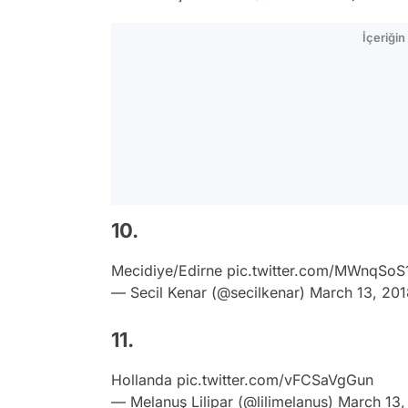
İçeriği
10.
Mecidiye/Edirne
pic.twitter.com/MWnqSoS
— Secil Kenar (@secilkenar)
March 13, 201
11.
Hollanda
pic.twitter.com/vFCSaVgGun
— Melanuş Lilipar (@lilimelanus)
March 13,