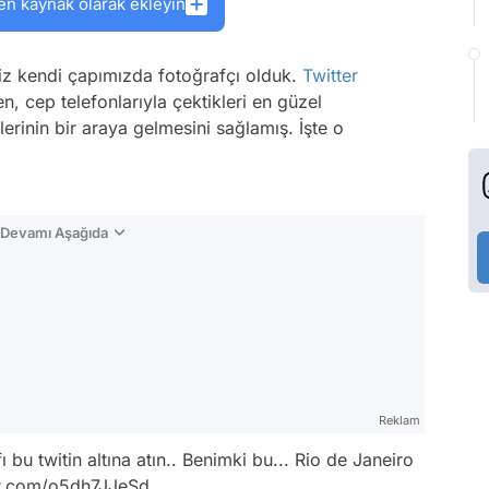
en kaynak olarak ekleyin
imiz kendi çapımızda fotoğrafçı olduk.
Twitter
n, cep telefonlarıyla çektikleri en güzel
erinin bir araya gelmesini sağlamış. İşte o
n Devamı Aşağıda
Reklam
 bu twitin altına atın.. Benimki bu... Rio de Janeiro
er.com/o5dh7JJeSd