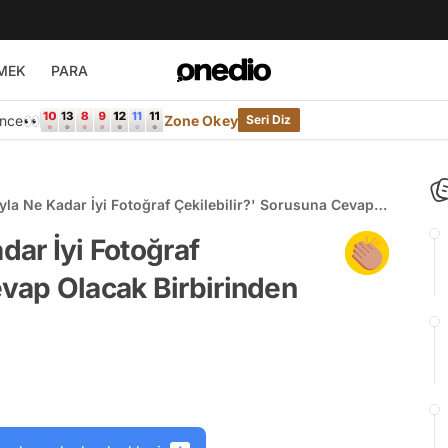
MEK
PARA
Önce👀
Zone Okey
Seri Diz
ıyla Ne Kadar İyi Fotoğraf Çekilebilir?' Sorusuna Cevap
den Güzel 25 Fotoğraf
dar İyi Fotoğraf
evap Olacak Birbirinden