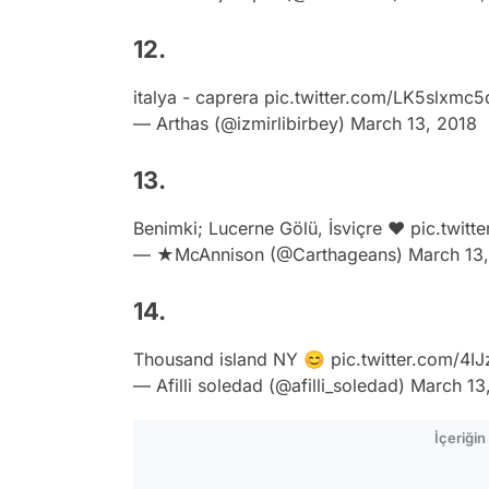
12.
italya - caprera
pic.twitter.com/LK5slxmc5
— Arthas (@izmirlibirbey)
March 13, 2018
13.
Benimki; Lucerne Gölü, İsviçre ❤️
pic.twit
— ★McAnnison (@Carthageans)
March 13
14.
Thousand island NY 😊
pic.twitter.com/4
— Afilli soledad (@afilli_soledad)
March 13
İçeriği