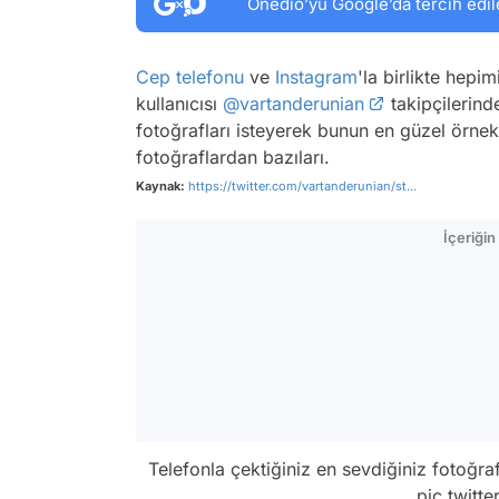
Onedio’yu Google’da tercih edil
Cep telefonu
ve
Instagram
'la birlikte hep
kullanıcısı
@vartanderunian
takipçilerinde
fotoğrafları isteyerek bunun en güzel örnekl
fotoğraflardan bazıları.
Kaynak:
https://twitter.com/vartanderunian/st...
İçeriği
Telefonla çektiğiniz en sevdiğiniz fotoğrafı
pic.twitt