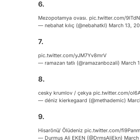
6.
Mezopotamya ovası.
pic.twitter.com/9IT
— nebahat kılıç (@nebahatkl)
March 13, 20
7.
pic.twitter.com/yJM7Yv8mrV
— ramazan tatlı (@ramazanbozali)
March 1
8.
cesky krumlov / çekya
pic.twitter.com/o
— déniz kierkegaard (@methademic)
Marc
9.
Hisarönü/ Ölüdeniz
pic.twitter.com/fi9Pa
— Durmuş Ali EKEN (@DrmsAliEkn)
March 