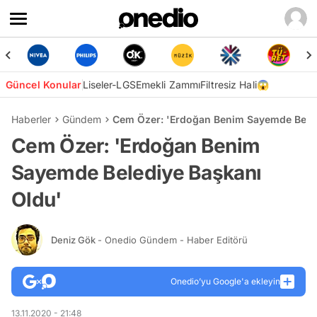
Güncel Konular
Liseler-LGS
Emekli Zammı
Filtresiz Hali😱
Haberler
Gündem
Cem Özer: 'Erdoğan Benim Sayemde Beled
Cem Özer: 'Erdoğan Benim
Sayemde Belediye Başkanı
Oldu'
Deniz Gök
- Onedio Gündem - Haber Editörü
Onedio’yu Google'a ekleyin
13.11.2020 - 21:48