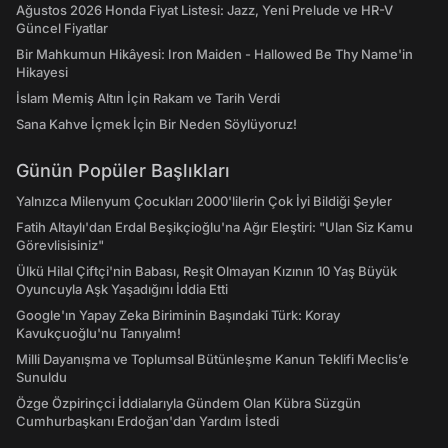
Ağustos 2026 Honda Fiyat Listesi: Jazz, Yeni Prelude ve HR-V
Güncel Fiyatlar
Bir Mahkumun Hikâyesi: Iron Maiden - Hallowed Be Thy Name'in
Hikayesi
İslam Memiş Altın İçin Rakam ve Tarih Verdi
Sana Kahve İçmek İçin Bir Neden Söylüyoruz!
Günün Popüler Başlıkları
Yalnızca Milenyum Çocukları 2000'lilerin Çok İyi Bildiği Şeyler
Fatih Altaylı'dan Erdal Beşikçioğlu'na Ağır Eleştiri: "Ulan Siz Kamu
Görevlisisiniz"
Ülkü Hilal Çiftçi'nin Babası, Reşit Olmayan Kızının 10 Yaş Büyük
Oyuncuyla Aşk Yaşadığını İddia Etti
Google'ın Yapay Zeka Biriminin Başındaki Türk: Koray
Kavukçuoğlu'nu Tanıyalım!
Milli Dayanışma ve Toplumsal Bütünleşme Kanun Teklifi Meclis’e
Sunuldu
Özge Özpirinçci İddialarıyla Gündem Olan Kübra Süzgün
Cumhurbaşkanı Erdoğan'dan Yardım İstedi