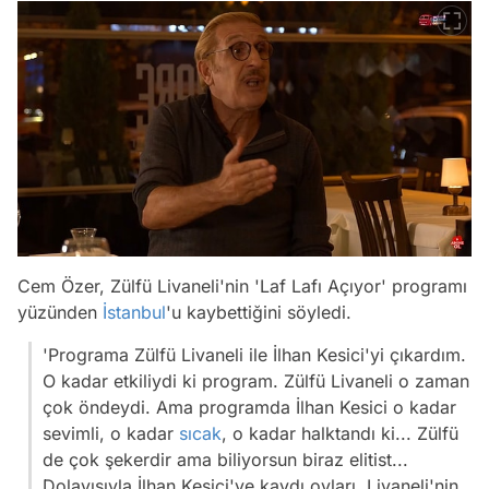
Cem Özer, Zülfü Livaneli'nin 'Laf Lafı Açıyor' programı
yüzünden
İstanbul
'u kaybettiğini söyledi.
'Programa Zülfü Livaneli ile İlhan Kesici'yi çıkardım.
O kadar etkiliydi ki program. Zülfü Livaneli o zaman
çok öndeydi. Ama programda İlhan Kesici o kadar
sevimli, o kadar
sıcak
, o kadar halktandı ki... Zülfü
de çok şekerdir ama biliyorsun biraz elitist...
Dolayısıyla İlhan Kesici'ye kaydı oyları. Livaneli'nin