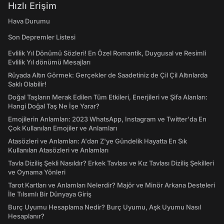
Hızlı Erişim
Hava Durumu
Son Depremler Listesi
Evlilik Yıl Dönümü Sözleri! En Özel Romantik, Duygusal ve Resimli
Evlilik Yıl dönümü Mesajları
Rüyada Altın Görmek: Gerçekler de Saadetiniz de Çil Çil Altınlarda
Saklı Olabilir!
Doğal Taşların Merak Edilen Tüm Etkileri, Enerjileri ve Şifa Alanları:
Hangi Doğal Taş Ne İşe Yarar?
Emojilerin Anlamları: 2023 WhatsApp, Instagram ve Twitter'da En
Çok Kullanılan Emojiler ve Anlamları
Atasözleri ve Anlamları: A'dan Z'ye Gündelik Hayatta En Sık
Kullanılan Atasözleri ve Anlamları
Tavla Diziliş Şekli Nasıldır? Erkek Tavlası ve Kız Tavlası Diziliş Şekilleri
ve Oynama Yönleri
Tarot Kartları ve Anlamları Nelerdir? Majör ve Minör Arkana Desteleri
İle Tılsımlı Bir Dünyaya Giriş
Burç Uyumu Hesaplama Nedir? Burç Uyumu, Aşk Uyumu Nasıl
Hesaplanır?