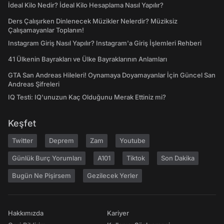
İdeal Kilo Nedir? İdeal Kilo Hesaplama Nasıl Yapılır?
Ders Çalışırken Dinlenecek Müzikler Nelerdir? Müziksiz
Çalışamayanlar Toplanın!
Instagram Giriş Nasıl Yapılır? Instagram'a Giriş İşlemleri Rehberi
41 Ülkenin Bayrakları ve Ülke Bayraklarının Anlamları
GTA San Andreas Hileleri! Oynamaya Doyamayanlar İçin Güncel San
Andreas Şifreleri
IQ Testi: IQ'unuzun Kaç Olduğunu Merak Ettiniz mi?
Keşfet
Twitter
Deprem
Zam
Youtube
Günlük Burç Yorumları
A101
Tiktok
Son Dakika
Bugün Ne Pişirsem
Gezilecek Yerler
Hakkımızda
Kariyer