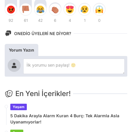
92
61
42
6
4
1
0
ONEDİO ÜYELERİ NE DİYOR?
Yorum Yazın
En Yeni İçerikler!
Yaşam
5 Dakika Arayla Alarm Kuran 4 Burç: Tek Alarmla Asla
Uyanamıyorlar!