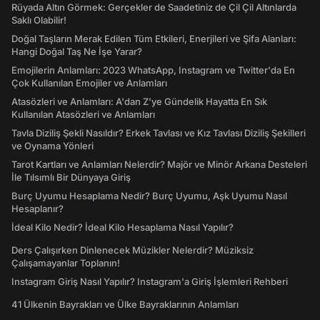
Rüyada Altın Görmek: Gerçekler de Saadetiniz de Çil Çil Altınlarda
Saklı Olabilir!
Doğal Taşların Merak Edilen Tüm Etkileri, Enerjileri ve Şifa Alanları:
Hangi Doğal Taş Ne İşe Yarar?
Emojilerin Anlamları: 2023 WhatsApp, Instagram ve Twitter'da En
Çok Kullanılan Emojiler ve Anlamları
Atasözleri ve Anlamları: A'dan Z'ye Gündelik Hayatta En Sık
Kullanılan Atasözleri ve Anlamları
Tavla Diziliş Şekli Nasıldır? Erkek Tavlası ve Kız Tavlası Diziliş Şekilleri
ve Oynama Yönleri
Tarot Kartları ve Anlamları Nelerdir? Majör ve Minör Arkana Desteleri
İle Tılsımlı Bir Dünyaya Giriş
Burç Uyumu Hesaplama Nedir? Burç Uyumu, Aşk Uyumu Nasıl
Hesaplanır?
İdeal Kilo Nedir? İdeal Kilo Hesaplama Nasıl Yapılır?
Ders Çalışırken Dinlenecek Müzikler Nelerdir? Müziksiz
Çalışamayanlar Toplanın!
Instagram Giriş Nasıl Yapılır? Instagram'a Giriş İşlemleri Rehberi
41 Ülkenin Bayrakları ve Ülke Bayraklarının Anlamları