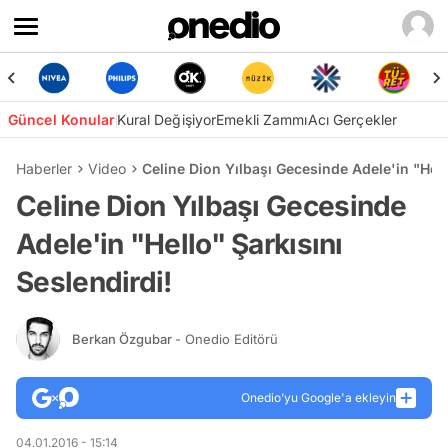
Güncel Konular
Kural Değişiyor
Emekli Zammı
Acı Gerçekler
Haberler
Video
Celine Dion Yılbaşı Gecesinde Adele'in "Hell
Celine Dion Yılbaşı Gecesinde
Adele'in "Hello" Şarkısını
Seslendirdi!
Berkan Özgubar
- Onedio Editörü
Onedio’yu Google'a ekleyin
04.01.2016 - 15:14