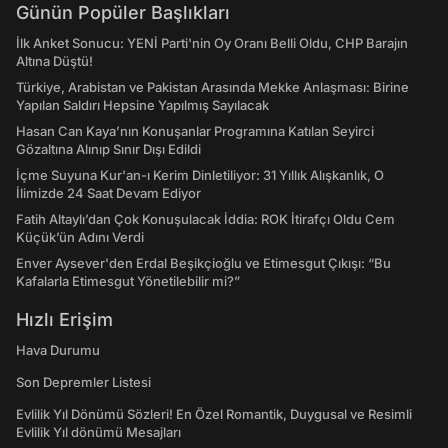
Günün Popüler Başlıkları
İlk Anket Sonucu: YENİ Parti'nin Oy Oranı Belli Oldu, CHP Barajın
Altına Düştü!
Türkiye, Arabistan ve Pakistan Arasında Mekke Anlaşması: Birine
Yapılan Saldırı Hepsine Yapılmış Sayılacak
Hasan Can Kaya’nın Konuşanlar Programına Katılan Seyirci
Gözaltına Alınıp Sınır Dışı Edildi
İçme Suyuna Kur'an-ı Kerim Dinletiliyor: 31 Yıllık Alışkanlık, O
İlimizde 24 Saat Devam Ediyor
Fatih Altaylı’dan Çok Konuşulacak İddia: ROK İtirafçı Oldu Cem
Küçük’ün Adını Verdi
Enver Aysever'den Erdal Beşikçioğlu ve Etimesgut Çıkışı: “Bu
Kafalarla Etimesgut Yönetilebilir mi?”
Hızlı Erişim
Hava Durumu
Son Depremler Listesi
Evlilik Yıl Dönümü Sözleri! En Özel Romantik, Duygusal ve Resimli
Evlilik Yıl dönümü Mesajları