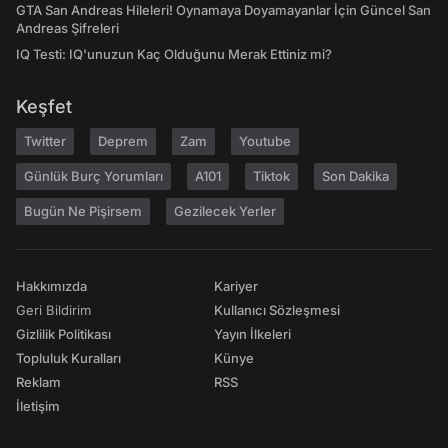
GTA San Andreas Hileleri! Oynamaya Doyamayanlar İçin Güncel San
Andreas Şifreleri
IQ Testi: IQ'unuzun Kaç Olduğunu Merak Ettiniz mi?
Keşfet
Twitter
Deprem
Zam
Youtube
Günlük Burç Yorumları
A101
Tiktok
Son Dakika
Bugün Ne Pişirsem
Gezilecek Yerler
Hakkımızda
Kariyer
Geri Bildirim
Kullanıcı Sözleşmesi
Gizlilik Politikası
Yayın İlkeleri
Topluluk Kuralları
Künye
Reklam
RSS
İletişim