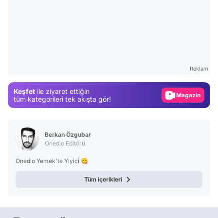
Video
Test
Reklam
Gündem
Keşfet
ile ziyaret ettiğin
Magazin
tüm kategorileri tek akışta gör!
Video
Test
Berkan Özgubar
Onedio Editörü
Onedio Yemek'te Yiyici 😋
Tüm içerikleri