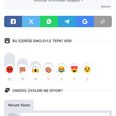
Yorumlar ve Emojiler Aşağıda
Reklam
BU İÇERİĞE EMOJİYLE TEPKİ VER!
32
16
9
5
3
2
2
ONEDİO ÜYELERİ NE DİYOR?
Yorum Yazın