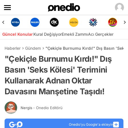
Güncel Konular
Kural Değişiyor
Emekli Zammı
Acı Gerçekler
Haberler
Gündem
"Çekiçle Burnumu Kırdı!" Dış Basın 'Seks 
"Çekiçle Burnumu Kırdı!" Dış
Basın 'Seks Kölesi' Terimini
Kullanarak Adnan Oktar
Davasını Manşetine Taşıdı!
Nergis
- Onedio Editörü
Onedio’yu Google'a ekleyin