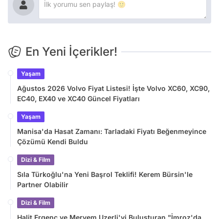
En Yeni İçerikler!
Yaşam
Ağustos 2026 Volvo Fiyat Listesi! İşte Volvo XC60, XC90,
EC40, EX40 ve XC40 Güncel Fiyatları
Yaşam
Manisa'da Hasat Zamanı: Tarladaki Fiyatı Beğenmeyince
Çözümü Kendi Buldu
Dizi & Film
Sıla Türkoğlu'na Yeni Başrol Teklifi! Kerem Bürsin'le
Partner Olabilir
Dizi & Film
Halit Ergenç ve Meryem Uzerli'yi Buluşturan "İmroz'da