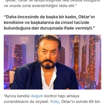
“Işıldar, Oktar ile tanıştırıldığında hala okulda olduğunu
ve onunla zorla evlendirildiğini iddia etti.”
“Daha öncesinde de başka bir kadın, Oktar'ın
kendisine ve başkalarına da cinsel tacizde
bulunduğuna dair duruşmada ifade vermişti.”
“Ayrıca kendisi
doğum
kontrol hapı almaya
zorlandıklarını da söyledi.
Polis
, Oktar’ın evinde 69 bin