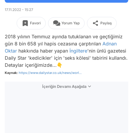
17.11.2022 - 15:27
Favori
Yorum Yap
Paylaş
2018 yılının Temmuz ayında tutuklanan ve geçtiğimiz
gün 8 bin 658 yıl hapis cezasına çarptırılan
Adnan
Oktar
hakkında haber yapan
İngiltere
'nin ünlü gazetesi
Daily Star 'kedicikler' için 'seks kölesi' tabirini kullandı.
Detaylar içeriğimizde...👇
Kaynak:
https://www.dailystar.co.uk/news/worl...
İçeriğin Devamı Aşağıda