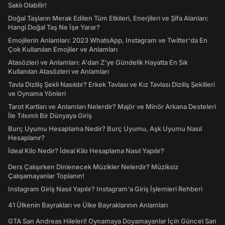
Saklı Olabilir!
Doğal Taşların Merak Edilen Tüm Etkileri, Enerjileri ve Şifa Alanları:
Hangi Doğal Taş Ne İşe Yarar?
Emojilerin Anlamları: 2023 WhatsApp, Instagram ve Twitter'da En
Çok Kullanılan Emojiler ve Anlamları
Atasözleri ve Anlamları: A'dan Z'ye Gündelik Hayatta En Sık
Kullanılan Atasözleri ve Anlamları
Tavla Diziliş Şekli Nasıldır? Erkek Tavlası ve Kız Tavlası Diziliş Şekilleri
ve Oynama Yönleri
Tarot Kartları ve Anlamları Nelerdir? Majör ve Minör Arkana Desteleri
İle Tılsımlı Bir Dünyaya Giriş
Burç Uyumu Hesaplama Nedir? Burç Uyumu, Aşk Uyumu Nasıl
Hesaplanır?
İdeal Kilo Nedir? İdeal Kilo Hesaplama Nasıl Yapılır?
Ders Çalışırken Dinlenecek Müzikler Nelerdir? Müziksiz
Çalışamayanlar Toplanın!
Instagram Giriş Nasıl Yapılır? Instagram'a Giriş İşlemleri Rehberi
41 Ülkenin Bayrakları ve Ülke Bayraklarının Anlamları
GTA San Andreas Hileleri! Oynamaya Doyamayanlar İçin Güncel San