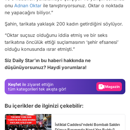
onu
Adnan Oktar
ile tanıştırıyorsunuz. Oktar o noktada
ne yapacağını biliyor.”
Şahin, tarikata yaklaşık 200 kadın getirdiğini söylüyor.
“Oktar suçsuz olduğunu iddia etmiş ve bir seks
tarikatına öncülük ettiği suçlamasının ‘şehir efsanesi’
Video
olduğu konusunda ısrar etmişti.”
Test
Siz Daily Star’ın bu haberi hakkında ne
düşünüyorsunuz? Haydi yorumlara!
Gündem
Magazin
Keşfet
ile ziyaret ettiğin
Video
tüm kategorileri tek akışta gör!
Test
Bu içerikler de ilginizi çekebilir:
İstiklal Caddesi'ndeki Bombalı Saldırı
Dünya Basınında Nasıl Yer Buldu?