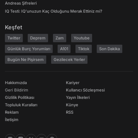
Andreas Şifreleri
IQ Testi: IQ'unuzun Kaç Olduğunu Merak Ettiniz mi?
Keşfet
Twitter
Deprem
Zam
Youtube
Günlük Burç Yorumları
A101
Tiktok
Son Dakika
Bugün Ne Pişirsem
Gezilecek Yerler
Hakkımızda
Kariyer
Geri Bildirim
Kullanıcı Sözleşmesi
Gizlilik Politikası
Yayın İlkeleri
Topluluk Kuralları
Künye
Reklam
RSS
İletişim