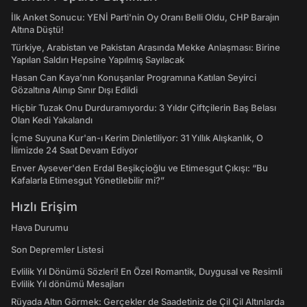
İlk Anket Sonucu: YENİ Parti'nin Oy Oranı Belli Oldu, CHP Barajın
Altına Düştü!
Türkiye, Arabistan ve Pakistan Arasında Mekke Anlaşması: Birine
Yapılan Saldırı Hepsine Yapılmış Sayılacak
Hasan Can Kaya’nın Konuşanlar Programına Katılan Seyirci
Gözaltına Alınıp Sınır Dışı Edildi
Hiçbir Tuzak Onu Durduramıyordu: 3 Yıldır Çiftçilerin Baş Belası
Olan Kedi Yakalandı
İçme Suyuna Kur'an-ı Kerim Dinletiliyor: 31 Yıllık Alışkanlık, O
İlimizde 24 Saat Devam Ediyor
Enver Aysever'den Erdal Beşikçioğlu ve Etimesgut Çıkışı: “Bu
Kafalarla Etimesgut Yönetilebilir mi?”
Hızlı Erişim
Hava Durumu
Son Depremler Listesi
Evlilik Yıl Dönümü Sözleri! En Özel Romantik, Duygusal ve Resimli
Evlilik Yıl dönümü Mesajları
Rüyada Altın Görmek: Gerçekler de Saadetiniz de Çil Çil Altınlarda