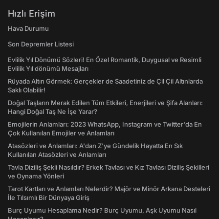
Hızlı Erişim
Hava Durumu
Son Depremler Listesi
Evlilik Yıl Dönümü Sözleri! En Özel Romantik, Duygusal ve Resimli
Evlilik Yıl dönümü Mesajları
Rüyada Altın Görmek: Gerçekler de Saadetiniz de Çil Çil Altınlarda
Saklı Olabilir!
Doğal Taşların Merak Edilen Tüm Etkileri, Enerjileri ve Şifa Alanları:
Hangi Doğal Taş Ne İşe Yarar?
Emojilerin Anlamları: 2023 WhatsApp, Instagram ve Twitter'da En
Çok Kullanılan Emojiler ve Anlamları
Atasözleri ve Anlamları: A'dan Z'ye Gündelik Hayatta En Sık
Kullanılan Atasözleri ve Anlamları
Tavla Diziliş Şekli Nasıldır? Erkek Tavlası ve Kız Tavlası Diziliş Şekilleri
ve Oynama Yönleri
Tarot Kartları ve Anlamları Nelerdir? Majör ve Minör Arkana Desteleri
İle Tılsımlı Bir Dünyaya Giriş
Burç Uyumu Hesaplama Nedir? Burç Uyumu, Aşk Uyumu Nasıl