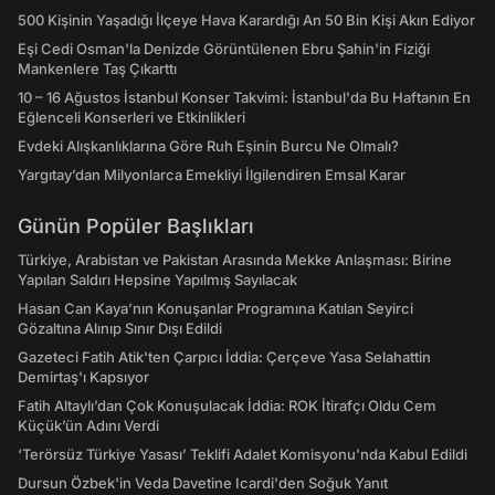
500 Kişinin Yaşadığı İlçeye Hava Karardığı An 50 Bin Kişi Akın Ediyor
Eşi Cedi Osman'la Denizde Görüntülenen Ebru Şahin'in Fiziği
Mankenlere Taş Çıkarttı
10 – 16 Ağustos İstanbul Konser Takvimi: İstanbul'da Bu Haftanın En
Eğlenceli Konserleri ve Etkinlikleri
Evdeki Alışkanlıklarına Göre Ruh Eşinin Burcu Ne Olmalı?
Yargıtay’dan Milyonlarca Emekliyi İlgilendiren Emsal Karar
Günün Popüler Başlıkları
Türkiye, Arabistan ve Pakistan Arasında Mekke Anlaşması: Birine
Yapılan Saldırı Hepsine Yapılmış Sayılacak
Hasan Can Kaya’nın Konuşanlar Programına Katılan Seyirci
Gözaltına Alınıp Sınır Dışı Edildi
Gazeteci Fatih Atik'ten Çarpıcı İddia: Çerçeve Yasa Selahattin
Demirtaş'ı Kapsıyor
Fatih Altaylı’dan Çok Konuşulacak İddia: ROK İtirafçı Oldu Cem
Küçük’ün Adını Verdi
‘Terörsüz Türkiye Yasası’ Teklifi Adalet Komisyonu'nda Kabul Edildi
Dursun Özbek'in Veda Davetine Icardi'den Soğuk Yanıt