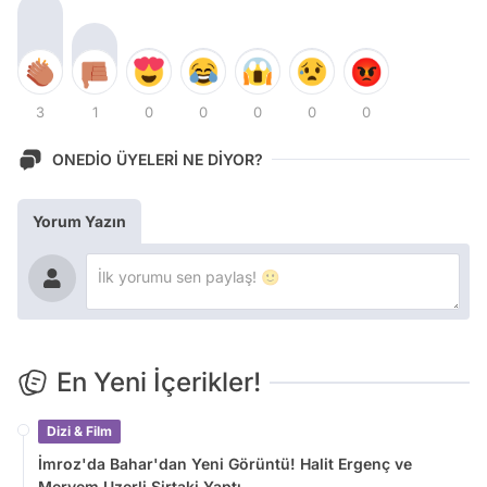
3
1
0
0
0
0
0
ONEDİO ÜYELERİ NE DİYOR?
Yorum Yazın
En Yeni İçerikler!
Dizi & Film
İmroz'da Bahar'dan Yeni Görüntü! Halit Ergenç ve
Meryem Uzerli Sirtaki Yaptı