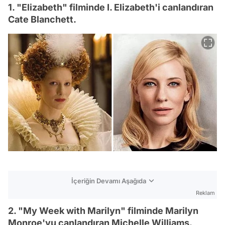
1. "Elizabeth" filminde I. Elizabeth'i canlandıran
Cate Blanchett.
İçeriğin Devamı Aşağıda
Reklam
2. "My Week with Marilyn" filminde Marilyn
Monroe'yu canlandıran Michelle Williams.