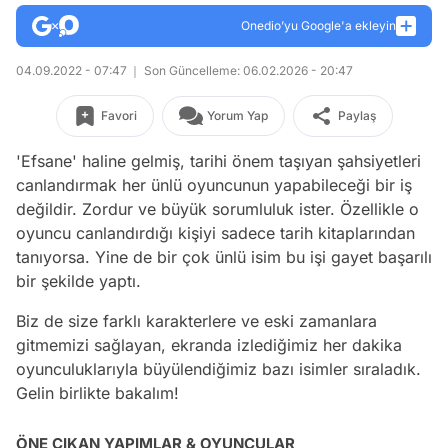
Onedio’yu Google'a ekleyin
04.09.2022 - 07:47
Son Güncelleme: 06.02.2026 - 20:47
Favori
Yorum Yap
Paylaş
'Efsane' haline gelmiş, tarihi önem taşıyan şahsiyetleri
canlandırmak her ünlü oyuncunun yapabileceği bir iş
değildir. Zordur ve büyük sorumluluk ister. Özellikle o
oyuncu canlandırdığı kişiyi sadece tarih kitaplarından
tanıyorsa. Yine de bir çok ünlü isim bu işi gayet başarılı
bir şekilde yaptı.
Biz de size farklı karakterlere ve eski zamanlara
gitmemizi sağlayan, ekranda izlediğimiz her dakika
oyunculuklarıyla büyülendiğimiz bazı isimler sıraladık.
Gelin birlikte bakalım!
ÖNE ÇIKAN YAPIMLAR & OYUNCULAR