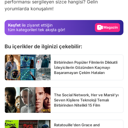
performansı sergileyen sizce hangisi? Gelin
yorumlarda konuşalım!
Gündem
Magazin
Keşfet
ile ziyaret ettiğin
Video
tüm kategorileri tek akışta gör!
Test
Bu içerikler de ilginizi çekebilir:
Birbirinden Popüler Filmlerin Dikkatli
İzleyicilerin Gözünden Kaçmayı
Başaramayan Çekim Hataları
The Social Network, Her ve Marslı'yı
Seven Kişilere Teknoloji Temalı
Birbirinden Nitelikli 15 Film
Ratatouille'den Grace and