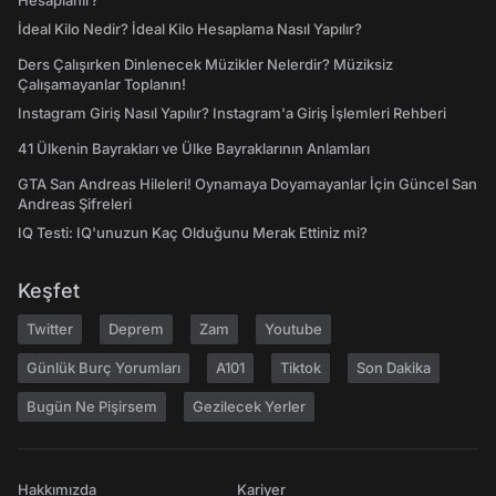
Hesaplanır?
İdeal Kilo Nedir? İdeal Kilo Hesaplama Nasıl Yapılır?
Ders Çalışırken Dinlenecek Müzikler Nelerdir? Müziksiz
Çalışamayanlar Toplanın!
Instagram Giriş Nasıl Yapılır? Instagram'a Giriş İşlemleri Rehberi
41 Ülkenin Bayrakları ve Ülke Bayraklarının Anlamları
GTA San Andreas Hileleri! Oynamaya Doyamayanlar İçin Güncel San
Andreas Şifreleri
IQ Testi: IQ'unuzun Kaç Olduğunu Merak Ettiniz mi?
Keşfet
Twitter
Deprem
Zam
Youtube
Günlük Burç Yorumları
A101
Tiktok
Son Dakika
Bugün Ne Pişirsem
Gezilecek Yerler
Hakkımızda
Kariyer