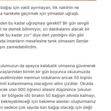
ağışı için vakit ayırmayan, ilik naklinin ne
 da harekete geçirmek için yılmadan uğraştı.
eden bu kadar uğraşması gerekti? Bir gün sevgili
i ne demek bilinmiyor, on dakikalarını alacak bir
k bu kadar zor” diye dert yandığını dün gibi
nda insanların mesafesine tanık olmasam Serdar
ğını zannedebilirdim.
okulumuzun da epeyce kalabalık olmasına güvenerek
 Araçlarından birinin bir gün boyunca okulumuzda
da davetimizden memnun olduklarını ancak 50 kişinin
mli kullanılmamış olacağının altını çizdiler. Okulda
lecek olan 900 öğrenci ailesini düşününce (okulun
ir bölgede idi) bırakın 50 bağışın altında kalmayı,
k bekleyebileceği için bekleme alanları oluşturmamız
sadece çok sayıda kan bağışı olacağı için değil