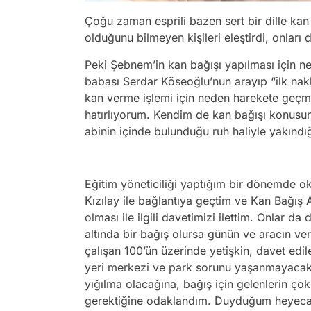
Çoğu zaman esprili bazen sert bir dille kan b
olduğunu bilmeyen kişileri eleştirdi, onları
Peki Şebnem’in kan bağışı yapılması için n
babası Serdar Köseoğlu’nun arayıp “ilk nakl
kan verme işlemi için neden harekete geçme
hatırlıyorum. Kendim de kan bağışı konusu
abinin içinde bulunduğu ruh haliyle yakındı
Eğitim yöneticiliği yaptığım bir dönemde 
Kızılay ile bağlantıya geçtim ve Kan Bağış
olması ile ilgili davetimizi ilettim. Onlar 
altında bir bağış olursa günün ve aracın veri
çalışan 100’ün üzerinde yetişkin, davet edi
yeri merkezi ve park sorunu yaşanmayacak b
yığılma olacağına, bağış için gelenlerin ço
gerektiğine odaklandım. Duyduğum heyecan 