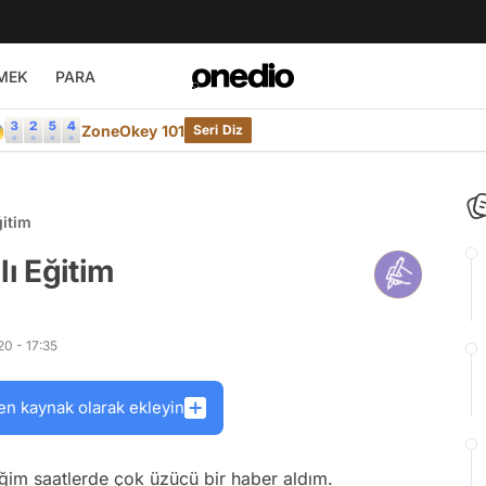
MEK
PARA

ZoneOkey 101
Seri Diz
ğitim
lı Eğitim
0 - 17:35
en kaynak olarak ekleyin
iğim saatlerde çok üzücü bir haber aldım.