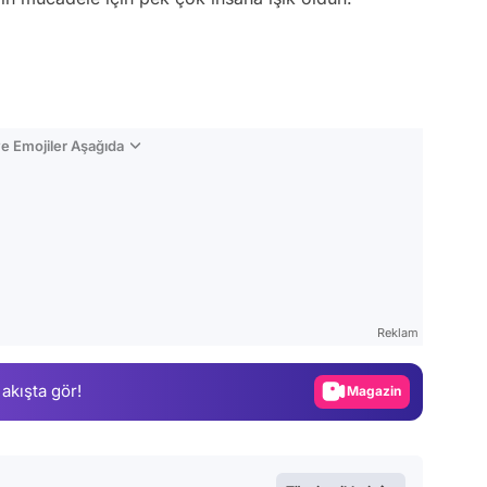
e Emojiler Aşağıda
Video
Test
Reklam
Gündem
 akışta gör!
Magazin
Video
Test