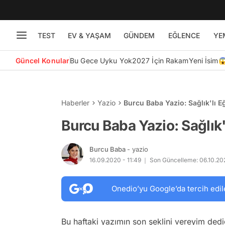
TEST
EV & YAŞAM
GÜNDEM
EĞLENCE
YE
Güncel Konular
Bu Gece Uyku Yok
2027 İçin Rakam
Yeni İsim
Haberler
Yazio
Burcu Baba Yazio: Sağlık'lı E
Burcu Baba Yazio: Sağlık'
Burcu Baba
- yazio
16.09.2020 - 11:49
Son Güncelleme: 06.10.202
Onedio’yu Google’da tercih edil
Bu haftaki yazımın son şeklini vereyim ded