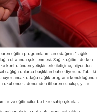
baren eğitim programlarımızın odağının “sağlık
ağın etrafında şekillenmesi. Sağlık eğitimi derken
ke kontrolünden yetişkinlerle iletişime, hijyenden
el sağlığa onlarca başlıktan bahsediyorum. Tabii ki
bulunuyor ancak odağa sağlık programı konulduğunda
im okul öncesi dönemden itibaren sunulup, yıllar
mlar ve eğitimciler bu fikre sahip çıkarlar.
ğin mücadele için pek çok insana ışık oldun.