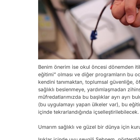
Benim önerim ise okul öncesi dönemden iti
eğitimi” olması ve diğer programların bu od
kendini tanımaktan, toplumsal güvenliğe, öf
sağlıklı beslenmeye, yardımlaşmadan zihins
müfredatlarımızda bu başlıklar ayrı ayrı 
(bu uygulamayı yapan ülkeler var), bu eğit
içinde tekrarlandığında içselleştirilebilecek.
Umarım sağlıklı ve güzel bir dünya için kuru
Işıklar içinde uyu sevgili Şebnem, gösterdi