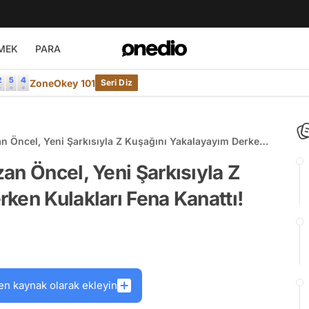
MEK
PARA
ZoneOkey 101
Seri Diz
n Öncel, Yeni Şarkısıyla Z Kuşağını Yakalayayım Derken
an Öncel, Yeni Şarkısıyla Z
ken Kulakları Fena Kanattı!
en kaynak olarak ekleyin