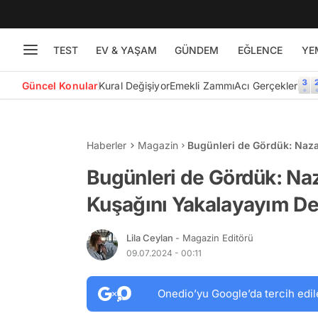
TEST
EV & YAŞAM
GÜNDEM
EĞLENCE
YE
Güncel Konular
Kural Değişiyor
Emekli Zammı
Acı Gerçekler
Haberler
Magazin
Bugünleri de Gördük: Naza
Kulakları Fena Kanattı!
Bugünleri de Gördük: Naz
Kuşağını Yakalayayım Der
Lila Ceylan
- Magazin Editörü
09.07.2024 - 00:11
Onedio’yu Google’da tercih edil