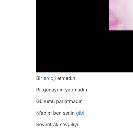
/
Bir
emoji
atmadın
Bi’ günaydın yapmadın
Günümü parlatmadın
N’apim ben senin
gibi
Şeyimtrak sevgiliyi