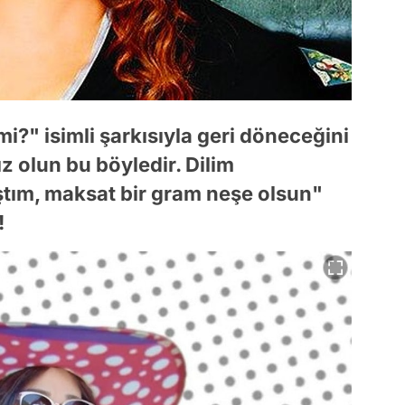
mi?" isimli şarkısıyla geri döneceğini
z olun bu böyledir. Dilim
ım, maksat bir gram neşe olsun"
!