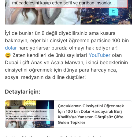
İyi de bunlar ünlü değil diyebilirsiniz ama kusura
bakmayın, eğer bir cinsiyet öğrenme partisine 100 bin
dolar
harcıyorlarsa; burada olmayı hak ediyorlar!
😅 Zaten kendileri de ünlü sayılırlar!
YouTuber
olan
Dubaili çift Anas ve Asala Marwah, ikinci bebeklerinin
cinsiyetini öğrenmek için dünya para harcayınca,
sosyal medyanın da diline düştüler!
Detaylar için:
Çocuklarının Cinsiyetini Öğrenmek
İçin 100 bin Dolar Harcayarak Burj
Khalifa'ya Yansıtan Görgüsüz Çifte
Gelen Tepkiler