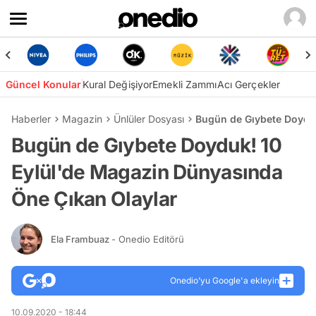
Güncel Konular
Kural Değişiyor
Emekli Zammı
Acı Gerçekler
Haberler
Magazin
Ünlüler Dosyası
Bugün de Gıybete Doyduk
Bugün de Gıybete Doyduk! 10
Eylül'de Magazin Dünyasında
Öne Çıkan Olaylar
Ela Frambuaz
- Onedio Editörü
Onedio’yu Google'a ekleyin
10.09.2020 - 18:44