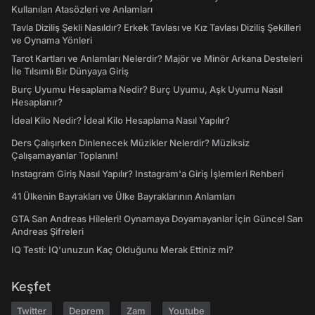
Kullanılan Atasözleri ve Anlamları
Tavla Diziliş Şekli Nasıldır? Erkek Tavlası ve Kız Tavlası Diziliş Şekilleri
ve Oynama Yönleri
Tarot Kartları ve Anlamları Nelerdir? Majör ve Minör Arkana Desteleri
İle Tılsımlı Bir Dünyaya Giriş
Burç Uyumu Hesaplama Nedir? Burç Uyumu, Aşk Uyumu Nasıl
Hesaplanır?
İdeal Kilo Nedir? İdeal Kilo Hesaplama Nasıl Yapılır?
Ders Çalışırken Dinlenecek Müzikler Nelerdir? Müziksiz
Çalışamayanlar Toplanın!
Instagram Giriş Nasıl Yapılır? Instagram'a Giriş İşlemleri Rehberi
41 Ülkenin Bayrakları ve Ülke Bayraklarının Anlamları
GTA San Andreas Hileleri! Oynamaya Doyamayanlar İçin Güncel San
Andreas Şifreleri
IQ Testi: IQ'unuzun Kaç Olduğunu Merak Ettiniz mi?
Keşfet
Twitter
Deprem
Zam
Youtube