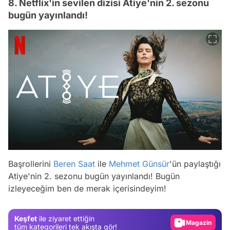
8. Netflix'in sevilen dizisi Atiye'nin 2. sezonu
bugün yayınlandı!
Video
Başrollerini
Beren Saat
ile
Mehmet Günsür
'ün paylaştığı
Test
Atiye'nin 2. sezonu bugün yayınlandı! Bugün
izleyeceğim ben de merak içerisindeyim!
Gündem
Magazin
Keşfet
ile ziyaret ettiğin
Video
tüm kategorileri tek akışta gör!