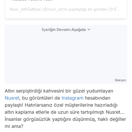
Nusr_et#Saltbae
(@nusr_et)'in paylaştığı bir gönderi (
9 Eyl, 2020, 10:23öö PDT
İçeriğin Devamı Aşağıda
Reklam
Altın serpiştirdiği kahvesini bir güzel yudumlayan
Nusret
, bu görüntüleri de
Instagram
hesabından
paylaştı! Hatırlarsanız özel müşterilerine hazırladığı
altın kaplama etlerle de uzun süre tartışılmıştı Nusret...
İnsanlar görgüsüzlük yaptığını düşünmüş, haklı değiller
mi ama?