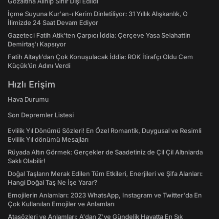
Gözaltına Alınıp Sınır Dışı Edildi
İçme Suyuna Kur'an-ı Kerim Dinletiliyor: 31 Yıllık Alışkanlık, O
İlimizde 24 Saat Devam Ediyor
Gazeteci Fatih Atik'ten Çarpıcı İddia: Çerçeve Yasa Selahattin
Demirtaş'ı Kapsıyor
Fatih Altaylı’dan Çok Konuşulacak İddia: ROK İtirafçı Oldu Cem
Küçük’ün Adını Verdi
Hızlı Erişim
Hava Durumu
Son Depremler Listesi
Evlilik Yıl Dönümü Sözleri! En Özel Romantik, Duygusal ve Resimli
Evlilik Yıl dönümü Mesajları
Rüyada Altın Görmek: Gerçekler de Saadetiniz de Çil Çil Altınlarda
Saklı Olabilir!
Doğal Taşların Merak Edilen Tüm Etkileri, Enerjileri ve Şifa Alanları:
Hangi Doğal Taş Ne İşe Yarar?
Emojilerin Anlamları: 2023 WhatsApp, Instagram ve Twitter'da En
Çok Kullanılan Emojiler ve Anlamları
Atasözleri ve Anlamları: A'dan Z'ye Gündelik Hayatta En Sık