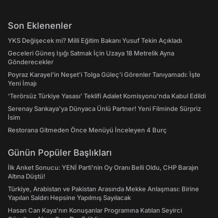
Son Eklenenler
YKS Değişecek mi? Milli Eğitim Bakanı Yusuf Tekin Açıkladı
Geceleri Güneş Işığı Satmak İçin Uzaya 18 Metrelik Ayna
Gönderecekler
Poyraz Karayel'in Neşet'i Tolga Güleç'i Görenler Tanıyamadı: İşte
Yeni İmajı
‘Terörsüz Türkiye Yasası’ Teklifi Adalet Komisyonu'nda Kabul Edildi
Serenay Sarıkaya'ya Dünyaca Ünlü Partner! Yeni Filminde Sürpriz
İsim
Restorana Gitmeden Önce Menüyü İnceleyen 4 Burç
Günün Popüler Başlıkları
İlk Anket Sonucu: YENİ Parti'nin Oy Oranı Belli Oldu, CHP Barajın
Altına Düştü!
Türkiye, Arabistan ve Pakistan Arasında Mekke Anlaşması: Birine
Yapılan Saldırı Hepsine Yapılmış Sayılacak
Hasan Can Kaya’nın Konuşanlar Programına Katılan Seyirci