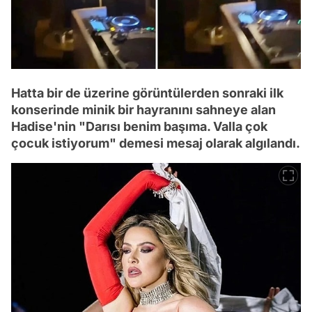
Hatta bir de üzerine görüntülerden sonraki ilk
konserinde minik bir hayranını sahneye alan
Hadise'nin "Darısı benim başıma. Valla çok
çocuk istiyorum" demesi mesaj olarak algılandı.