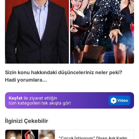
Video
Test
Sizin konu hakkındaki düşünceleriniz neler peki?
Hadi yorumlara...
Gündem
Magazin
Keşfet
ile ziyaret ettiğin
Video
tüm kategorileri tek akışta gör!
Test
İlginizi Çekebilir
"Çocuk İstiyorum" Diyen Aşk Kadın