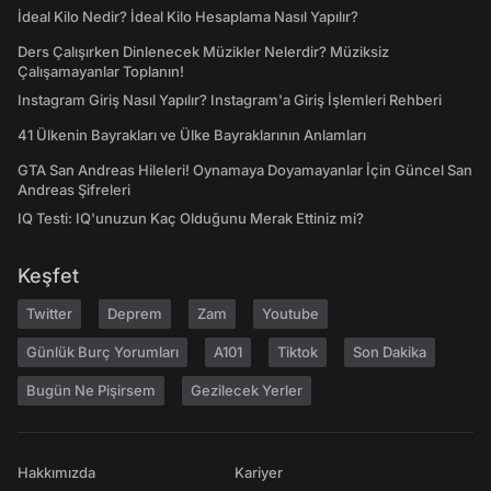
İdeal Kilo Nedir? İdeal Kilo Hesaplama Nasıl Yapılır?
Ders Çalışırken Dinlenecek Müzikler Nelerdir? Müziksiz
Çalışamayanlar Toplanın!
Instagram Giriş Nasıl Yapılır? Instagram'a Giriş İşlemleri Rehberi
41 Ülkenin Bayrakları ve Ülke Bayraklarının Anlamları
GTA San Andreas Hileleri! Oynamaya Doyamayanlar İçin Güncel San
Andreas Şifreleri
IQ Testi: IQ'unuzun Kaç Olduğunu Merak Ettiniz mi?
Keşfet
Twitter
Deprem
Zam
Youtube
Günlük Burç Yorumları
A101
Tiktok
Son Dakika
Bugün Ne Pişirsem
Gezilecek Yerler
Hakkımızda
Kariyer