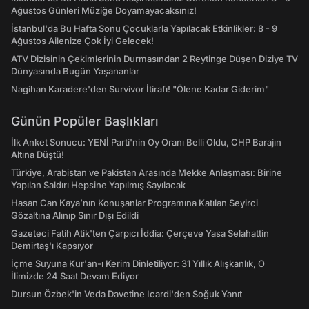
Ağustos Günleri Müziğe Doyamayacaksınız!
İstanbul'da Bu Hafta Sonu Çocuklarla Yapılacak Etkinlikler: 8 - 9
Ağustos Ailenize Çok İyi Gelecek!
ATV Dizisinin Çekimlerinin Durmasından 2 Reytinge Düşen Diziye TV
Dünyasında Bugün Yaşananlar
Nagihan Karadere'den Survivor İtirafı! "Ölene Kadar Giderim"
Günün Popüler Başlıkları
İlk Anket Sonucu: YENİ Parti'nin Oy Oranı Belli Oldu, CHP Barajın
Altına Düştü!
Türkiye, Arabistan ve Pakistan Arasında Mekke Anlaşması: Birine
Yapılan Saldırı Hepsine Yapılmış Sayılacak
Hasan Can Kaya’nın Konuşanlar Programına Katılan Seyirci
Gözaltına Alınıp Sınır Dışı Edildi
Gazeteci Fatih Atik'ten Çarpıcı İddia: Çerçeve Yasa Selahattin
Demirtaş'ı Kapsıyor
İçme Suyuna Kur'an-ı Kerim Dinletiliyor: 31 Yıllık Alışkanlık, O
İlimizde 24 Saat Devam Ediyor
Dursun Özbek'in Veda Davetine Icardi'den Soğuk Yanıt