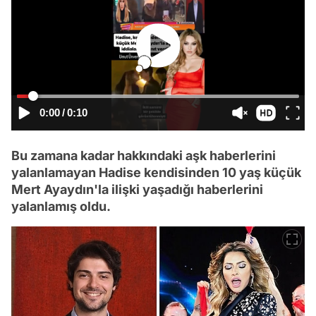
0:00
/
0:10
Bu zamana kadar hakkındaki aşk haberlerini
yalanlamayan Hadise kendisinden 10 yaş küçük
Mert Ayaydın'la ilişki yaşadığı haberlerini
yalanlamış oldu.