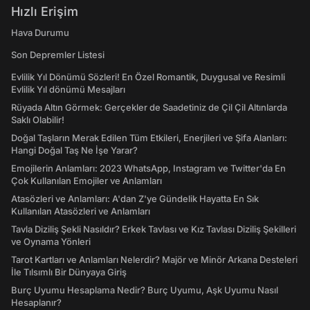
Hızlı Erişim
Hava Durumu
Son Depremler Listesi
Evlilik Yıl Dönümü Sözleri! En Özel Romantik, Duygusal ve Resimli
Evlilik Yıl dönümü Mesajları
Rüyada Altın Görmek: Gerçekler de Saadetiniz de Çil Çil Altınlarda
Saklı Olabilir!
Doğal Taşların Merak Edilen Tüm Etkileri, Enerjileri ve Şifa Alanları:
Hangi Doğal Taş Ne İşe Yarar?
Emojilerin Anlamları: 2023 WhatsApp, Instagram ve Twitter'da En
Çok Kullanılan Emojiler ve Anlamları
Atasözleri ve Anlamları: A'dan Z'ye Gündelik Hayatta En Sık
Kullanılan Atasözleri ve Anlamları
Tavla Diziliş Şekli Nasıldır? Erkek Tavlası ve Kız Tavlası Diziliş Şekilleri
ve Oynama Yönleri
Tarot Kartları ve Anlamları Nelerdir? Majör ve Minör Arkana Desteleri
İle Tılsımlı Bir Dünyaya Giriş
Burç Uyumu Hesaplama Nedir? Burç Uyumu, Aşk Uyumu Nasıl
Hesaplanır?