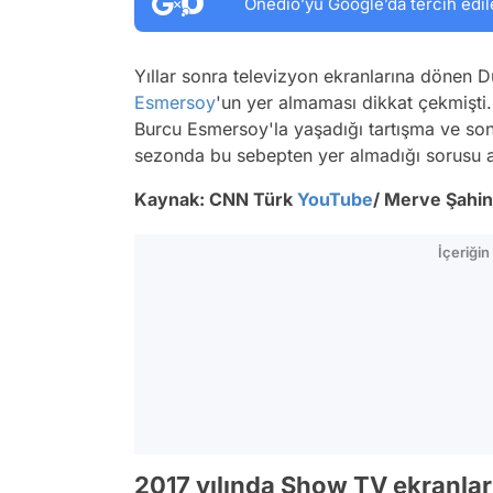
Onedio’yu Google’da tercih edil
Yıllar sonra televizyon ekranlarına dönen
Esmersoy
'un yer almaması dikkat çekmişti
Burcu Esmersoy'la yaşadığı tartışma ve sonr
sezonda bu sebepten yer almadığı sorusu ak
Kaynak: CNN Türk
YouTube
/ Merve Şahin
İçeriği
2017 yılında Show TV ekranla