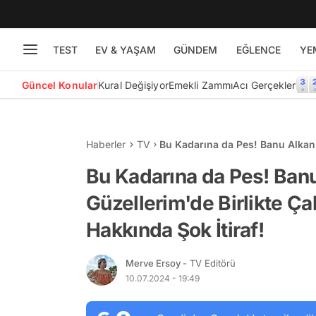
TEST
EV & YAŞAM
GÜNDEM
EĞLENCE
YE
Güncel Konular
Kural Değişiyor
Emekli Zammı
Acı Gerçekler
Haberler
TV
Bu Kadarına da Pes! Banu Alkan'
Esmersoy Hakkında Şok İtiraf!
Bu Kadarına da Pes! Ban
Güzellerim'de Birlikte Ça
Hakkında Şok İtiraf!
Merve Ersoy
- TV Editörü
10.07.2024 - 19:49