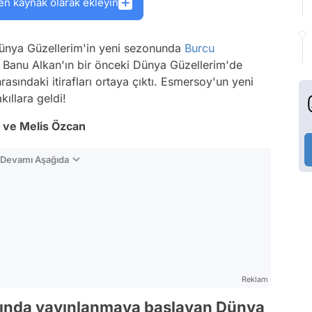
en kaynak olarak ekleyin
 Dünya Güzellerim'in yeni sezonunda
Burcu
. Banu Alkan'ın bir önceki Dünya Güzellerim'de
asındaki itirafları ortaya çıktı. Esmersoy'un yeni
ıllara geldi!
 ve Melis Özcan
n Devamı Aşağıda
Reklam
rında yayınlanmaya başlayan Dünya