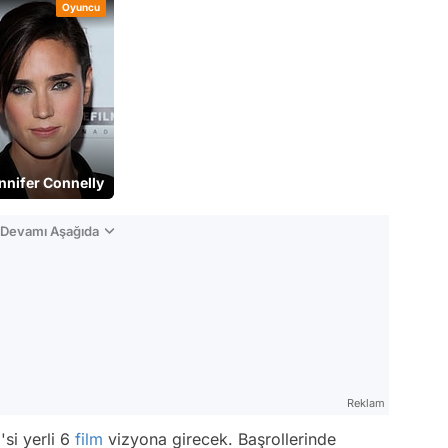
Oyuncu
nnifer Connelly
n Devamı Aşağıda
Reklam
'si yerli 6
film
vizyona girecek. Başrollerinde