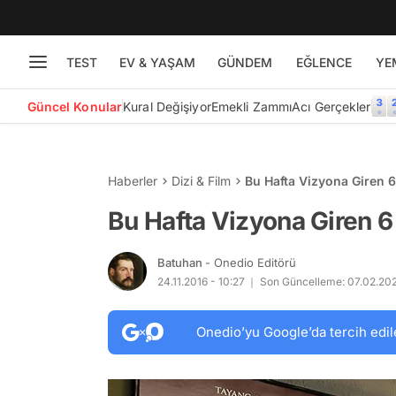
TEST
EV & YAŞAM
GÜNDEM
EĞLENCE
YE
Güncel Konular
Kural Değişiyor
Emekli Zammı
Acı Gerçekler
Haberler
Dizi & Film
Bu Hafta Vizyona Giren 6
Bu Hafta Vizyona Giren 6
Batuhan
- Onedio Editörü
24.11.2016 - 10:27
Son Güncelleme: 07.02.202
Onedio’yu Google’da tercih edil