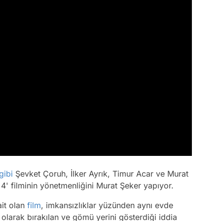
gibi
Şevket Çoruh, İlker Ayrık, Timur Acar ve Murat
' filminin yönetmenliğini Murat Şeker yapıyor.
ait olan
film
, imkansızlıklar yüzünden aynı evde
olarak bırakılan ve gömü yerini gösterdiği iddia