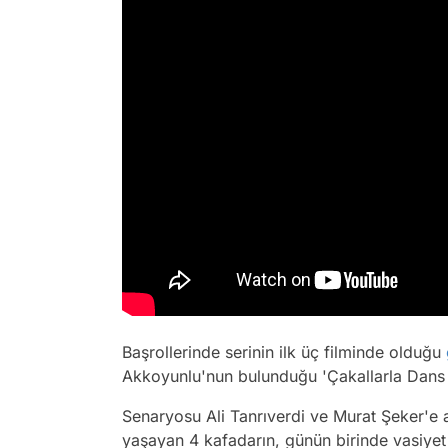
Başrollerinde serinin ilk üç filminde olduğu
Akkoyunlu'nun bulunduğu 'Çakallarla Dans 4
Senaryosu Ali Tanrıverdi ve Murat Şeker'e 
yaşayan 4 kafadarın, günün birinde vasiyet 