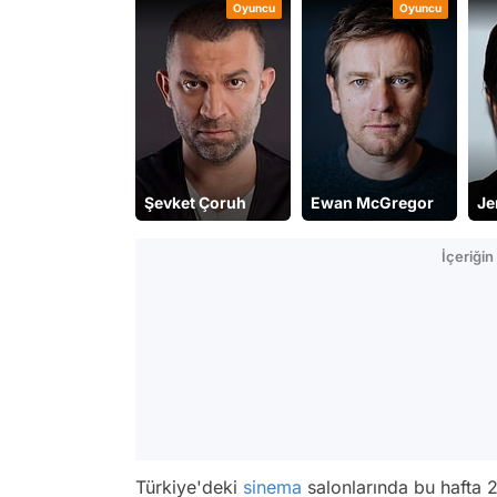
Oyuncu
Oyuncu
Şevket Çoruh
Ewan McGregor
Je
İçeriği
Türkiye'deki
sinema
salonlarında bu hafta 2