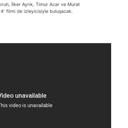
ruh, İlker Ayrık, Timur Acar ve Murat
 filmi de izleyicisiyle buluşacak.