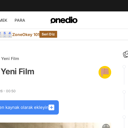
MEK
PARA
ZoneOkey 101
Seri Diz
 Yeni Film
 Yeni Film
6 - 00:50
en kaynak olarak ekleyin