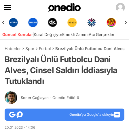
Güncel Konular
Kural Değişiyor
Emekli Zammı
Acı Gerçekler
Haberler
Spor
Futbol
Brezilyalı Ünlü Futbolcu Dani Alves, C
Brezilyalı Ünlü Futbolcu Dani
Alves, Cinsel Saldırı İddiasıyla
Tutuklandı
Soner Çağlayan
- Onedio Editörü
Onedio’yu Google'a ekleyin
20.01.2023 - 14:06