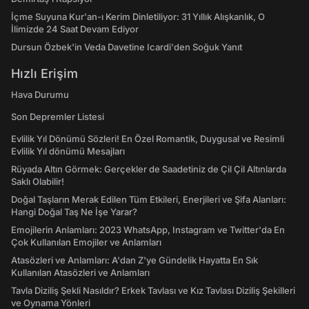
İçme Suyuna Kur'an-ı Kerim Dinletiliyor: 31 Yıllık Alışkanlık, O
İlimizde 24 Saat Devam Ediyor
Dursun Özbek'in Veda Davetine Icardi'den Soğuk Yanıt
Hızlı Erişim
Hava Durumu
Son Depremler Listesi
Evlilik Yıl Dönümü Sözleri! En Özel Romantik, Duygusal ve Resimli
Evlilik Yıl dönümü Mesajları
Rüyada Altın Görmek: Gerçekler de Saadetiniz de Çil Çil Altınlarda
Saklı Olabilir!
Doğal Taşların Merak Edilen Tüm Etkileri, Enerjileri ve Şifa Alanları:
Hangi Doğal Taş Ne İşe Yarar?
Emojilerin Anlamları: 2023 WhatsApp, Instagram ve Twitter'da En
Çok Kullanılan Emojiler ve Anlamları
Atasözleri ve Anlamları: A'dan Z'ye Gündelik Hayatta En Sık
Kullanılan Atasözleri ve Anlamları
Tavla Diziliş Şekli Nasıldır? Erkek Tavlası ve Kız Tavlası Diziliş Şekilleri
ve Oynama Yönleri