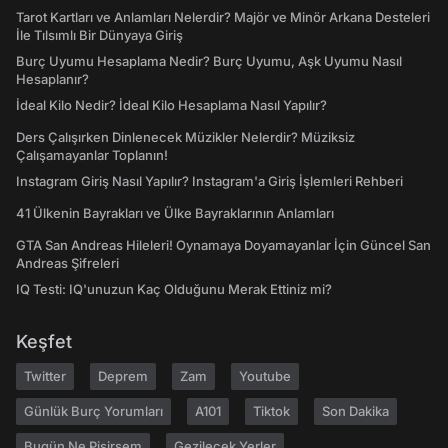
Tarot Kartları ve Anlamları Nelerdir? Majör ve Minör Arkana Desteleri
İle Tılsımlı Bir Dünyaya Giriş
Burç Uyumu Hesaplama Nedir? Burç Uyumu, Aşk Uyumu Nasıl
Hesaplanır?
İdeal Kilo Nedir? İdeal Kilo Hesaplama Nasıl Yapılır?
Ders Çalışırken Dinlenecek Müzikler Nelerdir? Müziksiz
Çalışamayanlar Toplanın!
Instagram Giriş Nasıl Yapılır? Instagram'a Giriş İşlemleri Rehberi
41 Ülkenin Bayrakları ve Ülke Bayraklarının Anlamları
GTA San Andreas Hileleri! Oynamaya Doyamayanlar İçin Güncel San
Andreas Şifreleri
IQ Testi: IQ'unuzun Kaç Olduğunu Merak Ettiniz mi?
Keşfet
Twitter
Deprem
Zam
Youtube
Günlük Burç Yorumları
A101
Tiktok
Son Dakika
Bugün Ne Pişirsem
Gezilecek Yerler