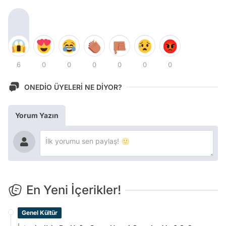
6
0
0
0
0
0
0
ONEDİO ÜYELERİ NE DİYOR?
Yorum Yazın
En Yeni İçerikler!
Genel Kültür