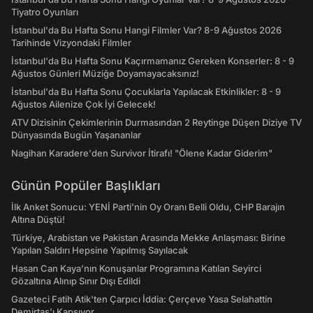
Tiyatro Oyunları
İstanbul'da Bu Hafta Sonu Hangi Filmler Var? 8-9 Ağustos 2026
Tarihinde Vizyondaki Filmler
İstanbul'da Bu Hafta Sonu Kaçırmamanız Gereken Konserler: 8 - 9
Ağustos Günleri Müziğe Doyamayacaksınız!
İstanbul'da Bu Hafta Sonu Çocuklarla Yapılacak Etkinlikler: 8 - 9
Ağustos Ailenize Çok İyi Gelecek!
ATV Dizisinin Çekimlerinin Durmasından 2 Reytinge Düşen Diziye TV
Dünyasında Bugün Yaşananlar
Nagihan Karadere'den Survivor İtirafı! "Ölene Kadar Giderim"
Günün Popüler Başlıkları
İlk Anket Sonucu: YENİ Parti'nin Oy Oranı Belli Oldu, CHP Barajın
Altına Düştü!
Türkiye, Arabistan ve Pakistan Arasında Mekke Anlaşması: Birine
Yapılan Saldırı Hepsine Yapılmış Sayılacak
Hasan Can Kaya’nın Konuşanlar Programına Katılan Seyirci
Gözaltına Alınıp Sınır Dışı Edildi
Gazeteci Fatih Atik'ten Çarpıcı İddia: Çerçeve Yasa Selahattin
Demirtaş'ı Kapsıyor