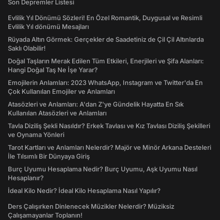
Son Depremler Listesi
Evlilik Yıl Dönümü Sözleri! En Özel Romantik, Duygusal ve Resimli
Evlilik Yıl dönümü Mesajları
Rüyada Altın Görmek: Gerçekler de Saadetiniz de Çil Çil Altınlarda
Saklı Olabilir!
Doğal Taşların Merak Edilen Tüm Etkileri, Enerjileri ve Şifa Alanları:
Hangi Doğal Taş Ne İşe Yarar?
Emojilerin Anlamları: 2023 WhatsApp, Instagram ve Twitter'da En
Çok Kullanılan Emojiler ve Anlamları
Atasözleri ve Anlamları: A'dan Z'ye Gündelik Hayatta En Sık
Kullanılan Atasözleri ve Anlamları
Tavla Diziliş Şekli Nasıldır? Erkek Tavlası ve Kız Tavlası Diziliş Şekilleri
ve Oynama Yönleri
Tarot Kartları ve Anlamları Nelerdir? Majör ve Minör Arkana Desteleri
İle Tılsımlı Bir Dünyaya Giriş
Burç Uyumu Hesaplama Nedir? Burç Uyumu, Aşk Uyumu Nasıl
Hesaplanır?
İdeal Kilo Nedir? İdeal Kilo Hesaplama Nasıl Yapılır?
Ders Çalışırken Dinlenecek Müzikler Nelerdir? Müziksiz
Çalışamayanlar Toplanın!