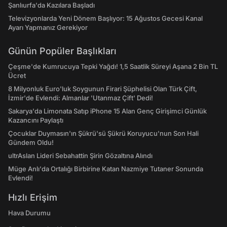
Şanlıurfa'da Kazılara Başladı
Televizyonlarda Yeni Dönem Başlıyor: 15 Ağustos Gecesi Kanal
Ayarı Yapmanız Gerekiyor
Günün Popüler Başlıkları
Çeşme'de Kumrucuya Tepki Yağdı! 1,5 Saatlik Süreyi Aşana 2 Bin TL
Ücret
8 Milyonluk Euro'luk Soygunun Firari Şüphelisi Olan Türk Çift,
İzmir'de Evlendi: Almanlar 'Utanmaz Çift' Dedi!
Sakarya'da Limonata Satıp iPhone 15 Alan Genç Girişimci Günlük
Kazancını Paylaştı
Çocuklar Duymasın'ın Şükrü'sü Şükrü Koruyucu'nun Son Hali
Gündem Oldu!
ultrAslan Lideri Sebahattin Şirin Gözaltına Alındı
Müge Anlı'da Ortalığı Birbirine Katan Nazmiye Tutaner Sonunda
Evlendi!
Hızlı Erişim
Hava Durumu