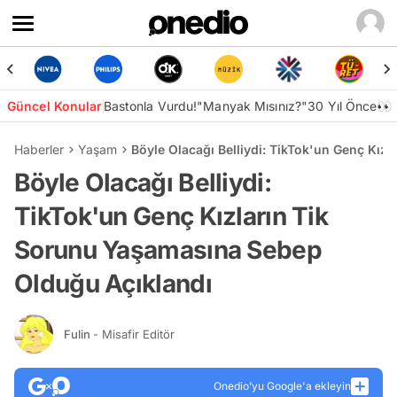
Güncel Konular
Bastonla Vurdu!
"Manyak Mısınız?"
30 Yıl Önce👀
Haberler
Yaşam
Böyle Olacağı Belliydi: TikTok'un Genç Kız
Böyle Olacağı Belliydi:
TikTok'un Genç Kızların Tik
Sorunu Yaşamasına Sebep
Olduğu Açıklandı
Fulin
- Misafir Editör
Onedio’yu Google'a ekleyin