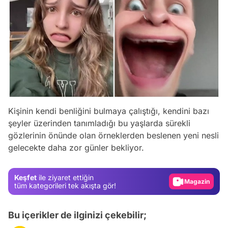
Kişinin kendi benliğini bulmaya çalıştığı, kendini bazı
Video
şeyler üzerinden tanımladığı bu yaşlarda sürekli
Test
gözlerinin önünde olan örneklerden beslenen yeni nesli
gelecekte daha zor günler bekliyor.
Gündem
Magazin
Keşfet
ile ziyaret ettiğin
Video
tüm kategorileri tek akışta gör!
Test
Bu içerikler de ilginizi çekebilir;