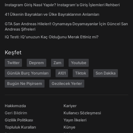
Instagram Giriş Nasıl Yapılır? Instagram'a Giriş İşlemleri Rehberi
41 Ülkenin Bayrakları ve Ülke Bayraklarının Anlamları
GTA San Andreas Hileleri! Oynamaya Doyamayanlar İçin Güncel San
Andreas Şifreleri
IQ Testi: IQ'unuzun Kaç Olduğunu Merak Ettiniz mi?
Keşfet
Twitter
Deprem
Zam
Youtube
Günlük Burç Yorumları
A101
Tiktok
Son Dakika
Bugün Ne Pişirsem
Gezilecek Yerler
Hakkımızda
Kariyer
Geri Bildirim
Kullanıcı Sözleşmesi
Gizlilik Politikası
Yayın İlkeleri
Topluluk Kuralları
Künye