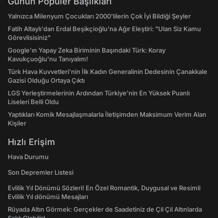
Günün Popüler Başlıkları
Yalnızca Milenyum Çocukları 2000'lilerin Çok İyi Bildiği Şeyler
Fatih Altaylı'dan Erdal Beşikçioğlu'na Ağır Eleştiri: "Ulan Siz Kamu
Görevlisisiniz"
Google'ın Yapay Zeka Biriminin Başındaki Türk: Koray
Kavukçuoğlu'nu Tanıyalım!
Türk Hava Kuvvetleri'nin İlk Kadın Generalinin Dedesinin Çanakkale
Gazisi Olduğu Ortaya Çıktı
LGS Yerleştirmelerinin Ardından Türkiye'nin En Yüksek Puanlı
Liseleri Belli Oldu
Yaptıkları Komik Mesajlaşmalarla İletişimden Maksimum Verim Alan
Kişiler
Hızlı Erişim
Hava Durumu
Son Depremler Listesi
Evlilik Yıl Dönümü Sözleri! En Özel Romantik, Duygusal ve Resimli
Evlilik Yıl dönümü Mesajları
Rüyada Altın Görmek: Gerçekler de Saadetiniz de Çil Çil Altınlarda