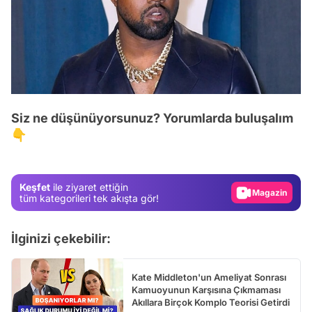
Video
Siz ne düşünüyorsunuz? Yorumlarda buluşalım
Test
👇
Gündem
Magazin
Keşfet
ile ziyaret ettiğin
tüm kategorileri tek akışta gör!
Video
Test
İlginizi çekebilir:
Kate Middleton'un Ameliyat Sonrası
Kamuoyunun Karşısına Çıkmaması
Akıllara Birçok Komplo Teorisi Getirdi