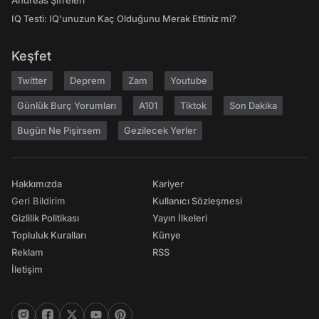
Andreas Şifreleri
IQ Testi: IQ'unuzun Kaç Olduğunu Merak Ettiniz mi?
Keşfet
Twitter
Deprem
Zam
Youtube
Günlük Burç Yorumları
A101
Tiktok
Son Dakika
Bugün Ne Pişirsem
Gezilecek Yerler
Hakkımızda
Kariyer
Geri Bildirim
Kullanıcı Sözleşmesi
Gizlilik Politikası
Yayın İlkeleri
Topluluk Kuralları
Künye
Reklam
RSS
İletişim