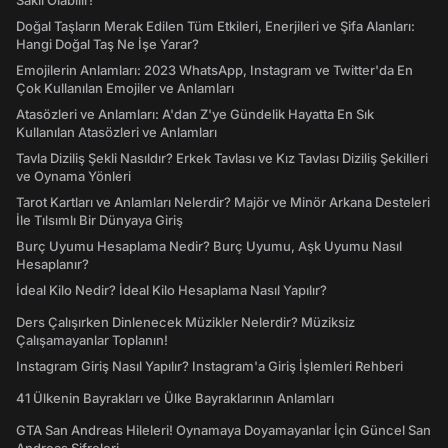
Saklı Olabilir!
Doğal Taşların Merak Edilen Tüm Etkileri, Enerjileri ve Şifa Alanları:
Hangi Doğal Taş Ne İşe Yarar?
Emojilerin Anlamları: 2023 WhatsApp, Instagram ve Twitter'da En
Çok Kullanılan Emojiler ve Anlamları
Atasözleri ve Anlamları: A'dan Z'ye Gündelik Hayatta En Sık
Kullanılan Atasözleri ve Anlamları
Tavla Diziliş Şekli Nasıldır? Erkek Tavlası ve Kız Tavlası Diziliş Şekilleri
ve Oynama Yönleri
Tarot Kartları ve Anlamları Nelerdir? Majör ve Minör Arkana Desteleri
İle Tılsımlı Bir Dünyaya Giriş
Burç Uyumu Hesaplama Nedir? Burç Uyumu, Aşk Uyumu Nasıl
Hesaplanır?
İdeal Kilo Nedir? İdeal Kilo Hesaplama Nasıl Yapılır?
Ders Çalışırken Dinlenecek Müzikler Nelerdir? Müziksiz
Çalışamayanlar Toplanın!
Instagram Giriş Nasıl Yapılır? Instagram'a Giriş İşlemleri Rehberi
41 Ülkenin Bayrakları ve Ülke Bayraklarının Anlamları
GTA San Andreas Hileleri! Oynamaya Doyamayanlar İçin Güncel San