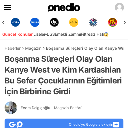
Güncel Konular
Liseler-LGS
Emekli Zammı
Filtresiz Hali😱
Haberler
Magazin
Boşanma Süreçleri Olay Olan Kanye West v
Boşanma Süreçleri Olay Olan
Kanye West ve Kim Kardashian
Bu Sefer Çocuklarının Eğitimleri
İçin Birbirine Girdi
Ecem Dalgıçoğlu
- Magazin Editörü
Onedio’yu Google'a ekleyin