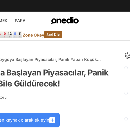
MEK
PARA
Zone Okey
Seri Diz
oygoya Başlayan Piyasacılar, Panik Yapan Küçük
ldürecek!
 Başlayan Piyasacılar, Panik
Bile Güldürecek!
törü
en kaynak olarak ekleyin