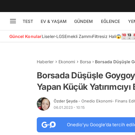
TEST
EV & YAŞAM
GÜNDEM
EĞLENCE
YE
Güncel Konular
Liseler-LGS
Emekli Zammı
Filtresiz Hali😱
Haberler
Ekonomi
Borsa
Borsada Düşüşle G
Yatırımcıyı Bile Gü
Borsada Düşüşle Goygoya
Yapan Küçük Yatırımcıyı 
Özder Şeyda
- Onedio Ekonomi- Finans Edi
06.01.2023 - 10:15
Onedio’yu Google’da tercih edil