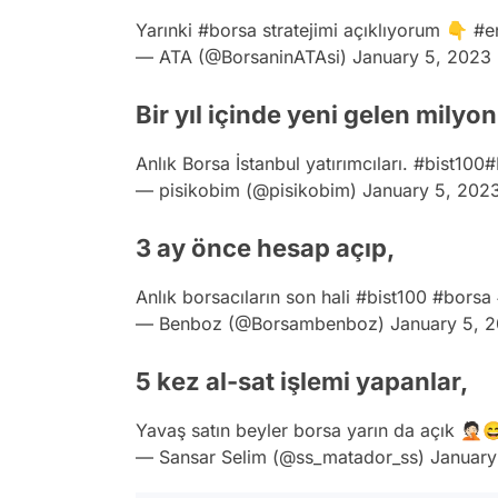
Yarınki
#borsa
stratejimi açıklıyorum 👇
#e
— ATA (@BorsaninATAsi)
January 5, 2023
Bir yıl içinde yeni gelen milyo
Anlık Borsa İstanbul yatırımcıları.
#bist100
#
— pisikobim (@pisikobim)
January 5, 202
3 ay önce hesap açıp,
Anlık borsacıların son hali
#bist100
#borsa
— Benboz (@Borsambenboz)
January 5, 
5 kez al-sat işlemi yapanlar,
Yavaş satın beyler borsa yarın da açık 🤦🏻
— Sansar Selim (@ss_matador_ss)
January