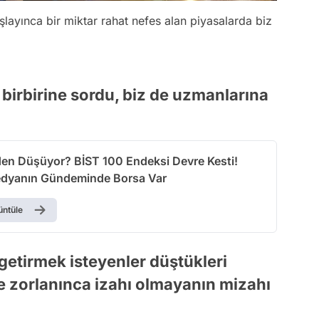
layınca bir miktar rahat nefes alan piyasalarda biz
birbirine sordu, biz de uzmanlarına
en Düşüyor? BİST 100 Endeksi Devre Kesti!
dyanın Gündeminde Borsa Var
üntüle
etirmek isteyenler düştükleri
e zorlanınca izahı olmayanın mizahı