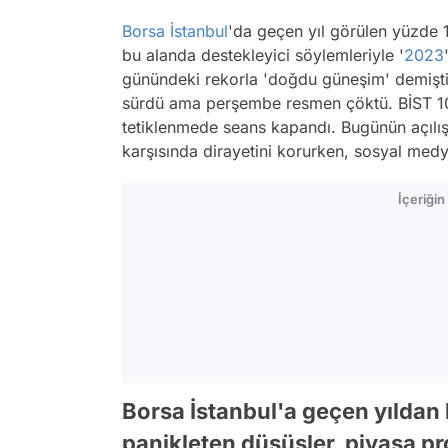
Borsa İstanbul
'da geçen yıl görülen yüzde
bu alanda destekleyici söylemleriyle '
2023
günündeki rekorla 'doğdu güneşim' demişt
sürdü ama perşembe resmen çöktü. BİST 100
tetiklenmede seans kapandı. Bugünün açılış
karşısında dirayetini korurken, sosyal med
İçeriği
Borsa İstanbul'a geçen yıldan 
panikleten düşüşler, piyasa pro