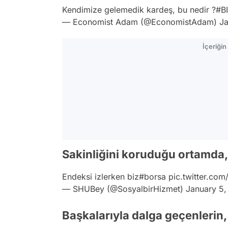
Kendimize gelemedik kardeş, bu nedir ?
#B
— Economist Adam (@EconomistAdam)
Ja
İçeriği
Sakinliğini koruduğu ortamda,
Endeksi izlerken biz
#borsa
pic.twitter.co
— SHUBey (@SosyalbirHizmet)
January 5
Başkalarıyla dalga geçenlerin,