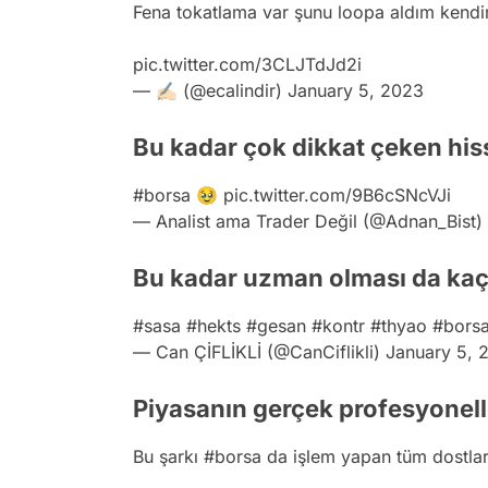
Fena tokatlama var şunu loopa aldım kendi
pic.twitter.com/3CLJTdJd2i
— ✍🏻 (@ecalindir)
January 5, 2023
Bu kadar çok dikkat çeken his
#borsa
🥹
pic.twitter.com/9B6cSNcVJi
— Analist ama Trader Değil (@Adnan_Bist)
Bu kadar uzman olması da kaç
#sasa
#hekts
#gesan
#kontr
#thyao
#bors
— Can ÇİFLİKLİ (@CanCiflikli)
January 5, 
Piyasanın gerçek profesyonelle
Bu şarkı
#borsa
da işlem yapan tüm dostları