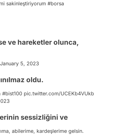
mi sakinleştiriyorum
#borsa
se ve hareketler olunca,
January 5, 2023
ınılmaz oldu.
a
#bist100
pic.twitter.com/UCEKb4VUkb
2023
rinin sessizliğini ve
ma, abilerime, kardeşlerime gelsin.