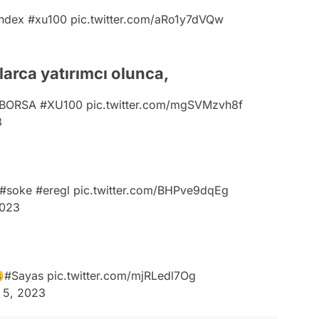
ndex
#xu100
pic.twitter.com/aRo1y7dVQw
nlarca yatırımcı olunca,
BORSA
#XU100
pic.twitter.com/mgSVMzvh8f
3
#soke
#eregl
pic.twitter.com/BHPve9dqEg
2023

#Sayas
pic.twitter.com/mjRLedl7Og
 5, 2023