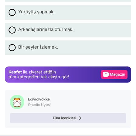
Yürüyüş yapmak.
Arkadaşlarımızla oturmak.
Video
Bir şeyler izlemek.
Test
Gündem
Keşfet
ile ziyaret ettiğin
Magazin
tüm kategorileri tek akışta gör!
Video
Test
Ecivicivokke
Onedio Üyesi
Tüm içerikleri