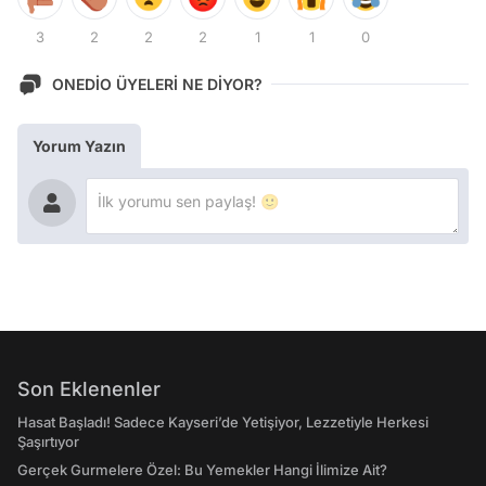
3
2
2
2
1
1
0
ONEDİO ÜYELERİ NE DİYOR?
Yorum Yazın
Son Eklenenler
Hasat Başladı! Sadece Kayseri’de Yetişiyor, Lezzetiyle Herkesi
Şaşırtıyor
Gerçek Gurmelere Özel: Bu Yemekler Hangi İlimize Ait?