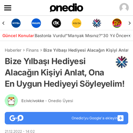
Güncel Konular
Bastonla Vurdu!
"Manyak Mısınız?"
30 Yıl Önce👀
Haberler
Finans
Bize Yılbaşı Hediyesi Alacağın Kişiyi Anlat
Bize Yılbaşı Hediyesi
Alacağın Kişiyi Anlat, Ona
En Uygun Hediyeyi Söyleyelim!
Ecivicivokke
- Onedio Üyesi
Onedio’yu Google'a ekleyin
21.12.2022 - 14:02