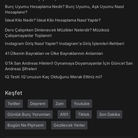
Burç Uyumu Hesaplama Nedir? Burç Uyumu, Aşk Uyumu Nasıl
Hesaplanır?
İdeal Kilo Nedir? İdeal Kilo Hesaplama Nasıl Yapılır?
Ders Çalışırken Dinlenecek Müzikler Nelerdir? Müziksiz
Çalışamayanlar Toplanın!
Instagram Giriş Nasıl Yapılır? Instagram'a Giriş İşlemleri Rehberi
41 Ülkenin Bayrakları ve Ülke Bayraklarının Anlamları
GTA San Andreas Hileleri! Oynamaya Doyamayanlar İçin Güncel San
Andreas Şifreleri
IQ Testi: IQ'unuzun Kaç Olduğunu Merak Ettiniz mi?
Keşfet
Twitter
Deprem
Zam
Youtube
Günlük Burç Yorumları
A101
Tiktok
Son Dakika
Bugün Ne Pişirsem
Gezilecek Yerler