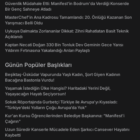
Güvenlik Müdahale Etti: Manifest'in Bodrum'da Verdiği Konserde
Bir Genç Sahneye Atladı
MasterChef’in Ana Kadrosu Tamamlandı: 20. Önlüğü Kazanan Son
Yarışmacı Belli Oldu
Uykuya Dalmakta Zorlananlar Dikkat: Zihni Rahatlatan Basit Teknik
Açıklandı
Kaptan Necati Doğan 330 Bin Tonluk Dev Geminin Gece Yarısı
Yıldırım Fırtınasına Yakalandığı Anları Paylaştı
Günün Popüler Başlıkları
Beşiktaş-Üsküdar Vapurunda Yaşlı Kadın, Şort Giyen Kadının
Bacağına Bastonla Vurdu!
Yaşamak İstediğin Ülke Hangisi? Haritadaki Yerini Değil,
Yaşayacağın Hayatı Seçiyorsun!
Sokak Röportajında Gurbetçi Türkiye ile Avrupa'yı Kıyasladı:
"Türkiye’deki Yolların Çoğu Avrupa’da Yok"
Kur'an Kursu Öğrencilerinden Belediye Başkanına: "Manifest’i
Çağırın"
Uzun Süredir Kanserle Mücadele Eden Şarkıcı Cansever Hayatını
Kaybetti