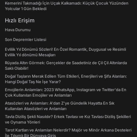
Kemerini Takmadığı İçin Uçak Kalkamadı: Küçük Çocuk Yüzünden
Yolcular 1 Gün Bekledi
Hızlı Erişim
Hava Durumu
Son Depremler Listesi
Evlilik Yıl Dönümü Sözleri! En Özel Romantik, Duygusal ve Resimli
Evlilik Yıl dönümü Mesajları
Rüyada Altın Görmek: Gerçekler de Saadetiniz de Çil Çil Altınlarda
Saklı Olabilir!
Doğal Taşların Merak Edilen Tüm Etkileri, Enerjileri ve Şifa Alanları:
Hangi Doğal Taş Ne İşe Yarar?
Emojilerin Anlamları: 2023 WhatsApp, Instagram ve Twitter'da En
Çok Kullanılan Emojiler ve Anlamları
Atasözleri ve Anlamları: A'dan Z'ye Gündelik Hayatta En Sık
Kullanılan Atasözleri ve Anlamları
Tavla Diziliş Şekli Nasıldır? Erkek Tavlası ve Kız Tavlası Diziliş Şekilleri
ve Oynama Yönleri
Tarot Kartları ve Anlamları Nelerdir? Majör ve Minör Arkana Desteleri
İle Tılsımlı Bir Dünyaya Giriş