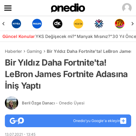
Güncel Konular
YKS Değişecek mi?
"Manyak Mısınız?"
30 Yıl Önc
Haberler
Gaming
Bir Yıldız Daha Fortnite'ta! LeBron James F
Bir Yıldız Daha Fortnite'ta!
LeBron James Fortnite Adasına
İniş Yaptı
Beril Özge Danacı
- Onedio Üyesi
Onedio’yu Google'a ekleyin
13.07.2021 - 13:45