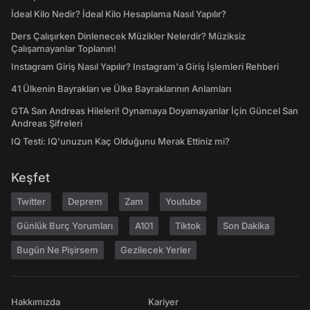
İdeal Kilo Nedir? İdeal Kilo Hesaplama Nasıl Yapılır?
Ders Çalışırken Dinlenecek Müzikler Nelerdir? Müziksiz
Çalışamayanlar Toplanın!
Instagram Giriş Nasıl Yapılır? Instagram'a Giriş İşlemleri Rehberi
41 Ülkenin Bayrakları ve Ülke Bayraklarının Anlamları
GTA San Andreas Hileleri! Oynamaya Doyamayanlar İçin Güncel San
Andreas Şifreleri
IQ Testi: IQ'unuzun Kaç Olduğunu Merak Ettiniz mi?
Keşfet
Twitter
Deprem
Zam
Youtube
Günlük Burç Yorumları
A101
Tiktok
Son Dakika
Bugün Ne Pişirsem
Gezilecek Yerler
Hakkımızda
Kariyer