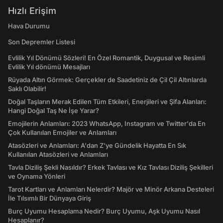
Hızlı Erişim
Hava Durumu
Son Depremler Listesi
Evlilik Yıl Dönümü Sözleri! En Özel Romantik, Duygusal ve Resimli
Evlilik Yıl dönümü Mesajları
Rüyada Altın Görmek: Gerçekler de Saadetiniz de Çil Çil Altınlarda
Saklı Olabilir!
Doğal Taşların Merak Edilen Tüm Etkileri, Enerjileri ve Şifa Alanları:
Hangi Doğal Taş Ne İşe Yarar?
Emojilerin Anlamları: 2023 WhatsApp, Instagram ve Twitter'da En
Çok Kullanılan Emojiler ve Anlamları
Atasözleri ve Anlamları: A'dan Z'ye Gündelik Hayatta En Sık
Kullanılan Atasözleri ve Anlamları
Tavla Diziliş Şekli Nasıldır? Erkek Tavlası ve Kız Tavlası Diziliş Şekilleri
ve Oynama Yönleri
Tarot Kartları ve Anlamları Nelerdir? Majör ve Minör Arkana Desteleri
İle Tılsımlı Bir Dünyaya Giriş
Burç Uyumu Hesaplama Nedir? Burç Uyumu, Aşk Uyumu Nasıl
Hesaplanır?