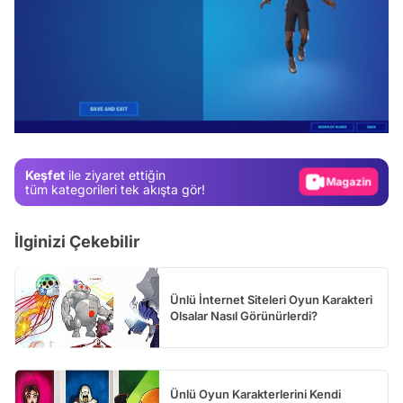
Video
Test
/
Gündem
Magazin
Keşfet
ile ziyaret ettiğin
Video
tüm kategorileri tek akışta gör!
Test
İlginizi Çekebilir
Ünlü İnternet Siteleri Oyun Karakteri
Olsalar Nasıl Görünürlerdi?
Ünlü Oyun Karakterlerini Kendi