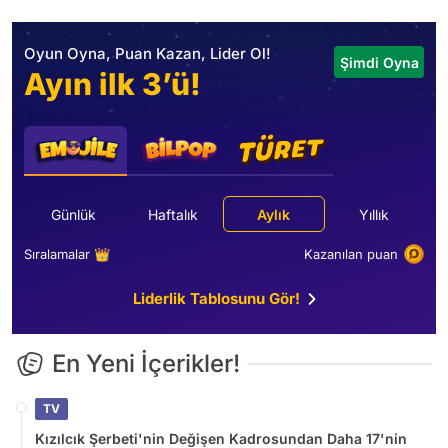
Oyun Oyna, Puan Kazan, Lider Ol!
Şimdi Oyna
Ayın ilk 3’ü!
Günlük
Haftalık
Aylık
Yıllık
Sıralamalar 👑
Kazanılan puan
Liderlik Tablosunu Gör!
En Yeni İçerikler!
TV
Kızılcık Şerbeti'nin Değişen Kadrosundan Daha 17'nin