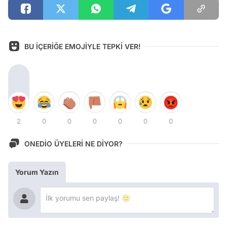
BU İÇERİĞE EMOJİYLE TEPKİ VER!
2
0
0
0
0
0
0
ONEDİO ÜYELERİ NE DİYOR?
Yorum Yazın