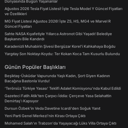
Dünyasında Bugün Yaşananlar
Ağustos 2026 Tesla Fiyat Listesi! İşte Tesla Model Y Güncel Fiyatları
ve Özellikleri
MG Fiyat Listesi Ağustos 2026! İşte ZS, HS, MG4 ve Marvel R
Güncel Fiyatları
Sahte NASA Kıyafetiyle Yıllarca Astronot Gibi Yaşadı! Belediye
Başkanını Bile Kandırdı
Karadenizli Muhabirin Şivesi Bergüzar Korel'i Kahkahaya Boğdu
Yargıtay Son Noktayı Koydu: Ter Kokan Koca Tam Kusurlu Bulundu
Günün Popüler Başlıkları
Beşiktaş-Üsküdar Vapurunda Yaşlı Kadın, Şort Giyen Kadının
Bacağına Bastonla Vurdu!
‘Terörsüz Türkiye Yasası’ Teklifi Adalet Komisyonu'nda Kabul Edildi
Gazeteci Fatih Atik'ten Çarpıcı İddia: Çerçeve Yasa Selahattin
Demirtaş'ı Kapsıyor
Dursun Özbek'in Veda Davetine Icardi'den Soğuk Yanıt
Yeni Parti Genel Merkezi'nin Kirası Ortaya Çıktı
Mohamed Salah'ın Trabzon'da Yaşayacağı Lüks Villa Ortaya Çıktı