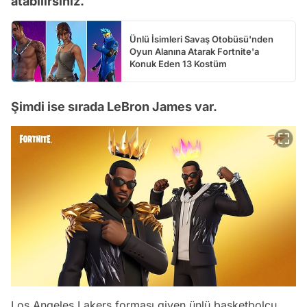
atabilirsiniz.
Ünlü İsimleri Savaş Otobüsü'nden
Oyun Alanına Atarak Fortnite'a
Konuk Eden 13 Kostüm
Şimdi ise sırada LeBron James var.
Los Angeles Lakers forması giyen ünlü basketbolcu