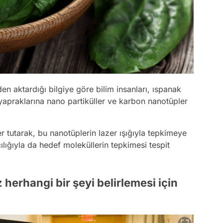
en aktardığı bilgiye göre bilim insanları, ıspanak
in yapraklarına nano partiküller ve karbon nanotüpler
r tutarak, bu nanotüplerin lazer ışığıyla tepkimeye
ılığıyla da hedef moleküllerin tepkimesi tespit
z herhangi bir şeyi belirlemesi için