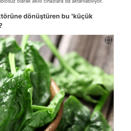
blosuz olarak akıllı cihazlara da aktarılabiliyor.
ktörüne dönüştüren bu 'küçük
?