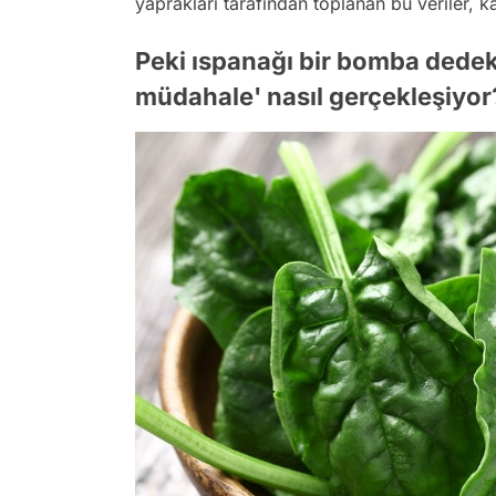
yaprakları tarafından toplanan bu veriler, ka
Peki ıspanağı bir bomba dede
müdahale' nasıl gerçekleşiyor