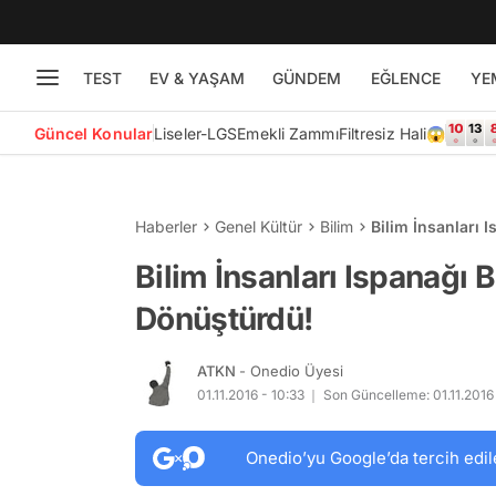
TEST
EV & YAŞAM
GÜNDEM
EĞLENCE
YE
Güncel Konular
Liseler-LGS
Emekli Zammı
Filtresiz Hali😱
Haberler
Genel Kültür
Bilim
Bilim İnsanları
Bilim İnsanları Ispanağ
Dönüştürdü!
ATKN
- Onedio Üyesi
01.11.2016 - 10:33
Son Güncelleme: 01.11.2016 
Onedio’yu Google’da tercih edil