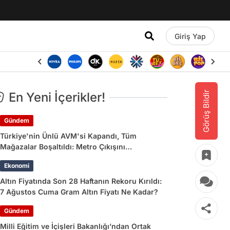
Giriş Yap
Görüş Bildir
En Yeni İçerikler!
Gündem
Türkiye'nin Ünlü AVM'si Kapandı, Tüm
Mağazalar Boşaltıldı: Metro Çıkışını
Kullananlara Uyarı Yapıldı
Ekonomi
Altın Fiyatında Son 28 Haftanın Rekoru Kırıldı:
7 Ağustos Cuma Gram Altın Fiyatı Ne Kadar?
Gündem
Milli Eğitim ve İçişleri Bakanlığı’ndan Ortak