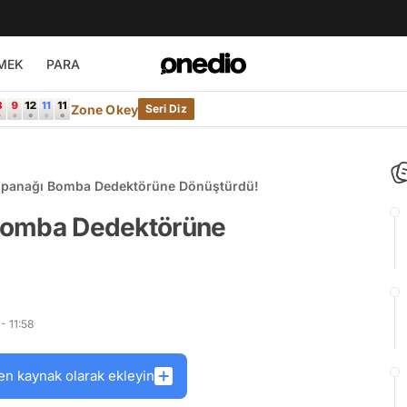
MEK
PARA
Zone Okey
Seri Diz
 Ispanağı Bomba Dedektörüne Dönüştürdü!
ı Bomba Dedektörüne
- 11:58
en kaynak olarak ekleyin