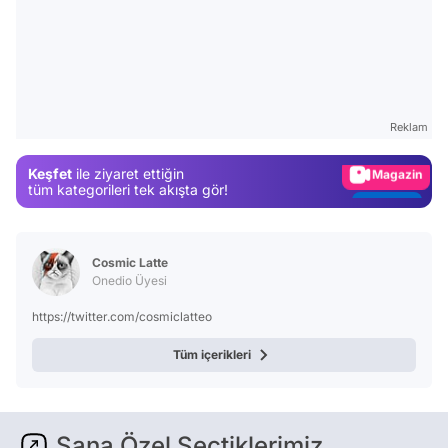
Video
Test
Gündem
Reklam
Magazin
Keşfet
ile ziyaret ettiğin
Video
tüm kategorileri tek akışta gör!
Test
Cosmic Latte
Onedio Üyesi
https://twitter.com/cosmiclatteo
Tüm içerikleri
Sana Özel Seçtiklerimiz