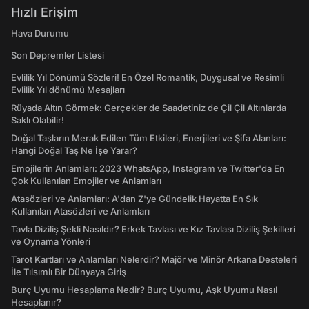
Hızlı Erişim
Hava Durumu
Son Depremler Listesi
Evlilik Yıl Dönümü Sözleri! En Özel Romantik, Duygusal ve Resimli
Evlilik Yıl dönümü Mesajları
Rüyada Altın Görmek: Gerçekler de Saadetiniz de Çil Çil Altınlarda
Saklı Olabilir!
Doğal Taşların Merak Edilen Tüm Etkileri, Enerjileri ve Şifa Alanları:
Hangi Doğal Taş Ne İşe Yarar?
Emojilerin Anlamları: 2023 WhatsApp, Instagram ve Twitter'da En
Çok Kullanılan Emojiler ve Anlamları
Atasözleri ve Anlamları: A'dan Z'ye Gündelik Hayatta En Sık
Kullanılan Atasözleri ve Anlamları
Tavla Diziliş Şekli Nasıldır? Erkek Tavlası ve Kız Tavlası Diziliş Şekilleri
ve Oynama Yönleri
Tarot Kartları ve Anlamları Nelerdir? Majör ve Minör Arkana Desteleri
İle Tılsımlı Bir Dünyaya Giriş
Burç Uyumu Hesaplama Nedir? Burç Uyumu, Aşk Uyumu Nasıl
Hesaplanır?