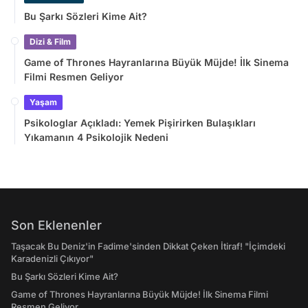
Bu Şarkı Sözleri Kime Ait?
Dizi & Film
Game of Thrones Hayranlarına Büyük Müjde! İlk Sinema
Filmi Resmen Geliyor
Yaşam
Psikologlar Açıkladı: Yemek Pişirirken Bulaşıkları
Yıkamanın 4 Psikolojik Nedeni
Son Eklenenler
Taşacak Bu Deniz'in Fadime'sinden Dikkat Çeken İtiraf! "İçimdeki
Karadenizli Çıkıyor"
Bu Şarkı Sözleri Kime Ait?
Game of Thrones Hayranlarına Büyük Müjde! İlk Sinema Filmi
Resmen Geliyor