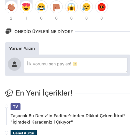
2
1
0
0
0
0
0
ONEDİO ÜYELERİ NE DİYOR?
Yorum Yazın
En Yeni İçerikler!
TV
Taşacak Bu Deniz'in Fadime'sinden Dikkat Çeken İtiraf!
"İçimdeki Karadenizli Çıkıyor"
Genel Kültür