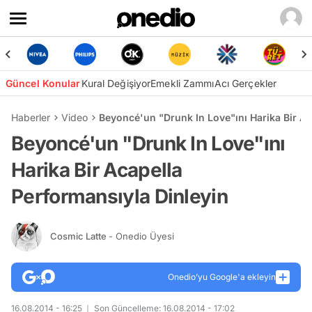
Güncel Konular
Kural Değişiyor
Emekli Zammı
Acı Gerçekler
Haberler
Video
Beyoncé'un "Drunk In Love"ını Harika Bir Ac
Beyoncé'un "Drunk In Love"ını
Harika Bir Acapella
Performansıyla Dinleyin
Cosmic Latte
- Onedio Üyesi
Onedio’yu Google'a ekleyin
16.08.2014 - 16:25
Son Güncelleme: 16.08.2014 - 17:02