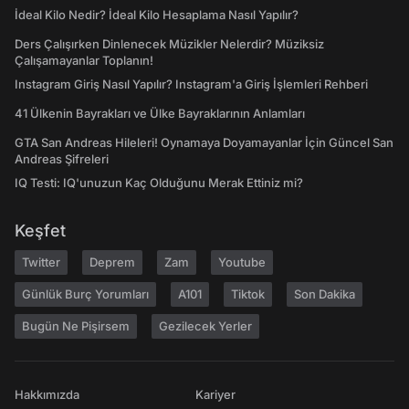
İdeal Kilo Nedir? İdeal Kilo Hesaplama Nasıl Yapılır?
Ders Çalışırken Dinlenecek Müzikler Nelerdir? Müziksiz
Çalışamayanlar Toplanın!
Instagram Giriş Nasıl Yapılır? Instagram'a Giriş İşlemleri Rehberi
41 Ülkenin Bayrakları ve Ülke Bayraklarının Anlamları
GTA San Andreas Hileleri! Oynamaya Doyamayanlar İçin Güncel San
Andreas Şifreleri
IQ Testi: IQ'unuzun Kaç Olduğunu Merak Ettiniz mi?
Keşfet
Twitter
Deprem
Zam
Youtube
Günlük Burç Yorumları
A101
Tiktok
Son Dakika
Bugün Ne Pişirsem
Gezilecek Yerler
Hakkımızda
Kariyer