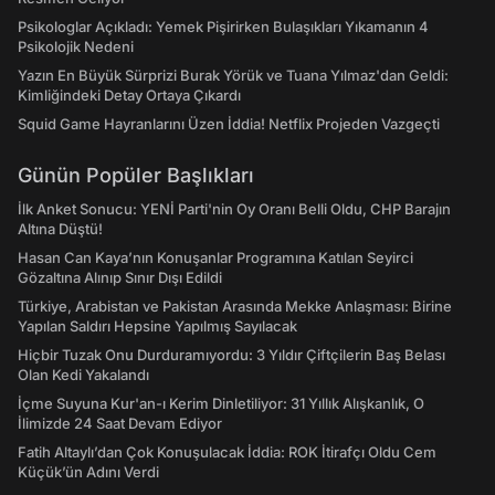
Psikologlar Açıkladı: Yemek Pişirirken Bulaşıkları Yıkamanın 4
Psikolojik Nedeni
Yazın En Büyük Sürprizi Burak Yörük ve Tuana Yılmaz'dan Geldi:
Kimliğindeki Detay Ortaya Çıkardı
Squid Game Hayranlarını Üzen İddia! Netflix Projeden Vazgeçti
Günün Popüler Başlıkları
İlk Anket Sonucu: YENİ Parti'nin Oy Oranı Belli Oldu, CHP Barajın
Altına Düştü!
Hasan Can Kaya’nın Konuşanlar Programına Katılan Seyirci
Gözaltına Alınıp Sınır Dışı Edildi
Türkiye, Arabistan ve Pakistan Arasında Mekke Anlaşması: Birine
Yapılan Saldırı Hepsine Yapılmış Sayılacak
Hiçbir Tuzak Onu Durduramıyordu: 3 Yıldır Çiftçilerin Baş Belası
Olan Kedi Yakalandı
İçme Suyuna Kur'an-ı Kerim Dinletiliyor: 31 Yıllık Alışkanlık, O
İlimizde 24 Saat Devam Ediyor
Fatih Altaylı’dan Çok Konuşulacak İddia: ROK İtirafçı Oldu Cem
Küçük’ün Adını Verdi