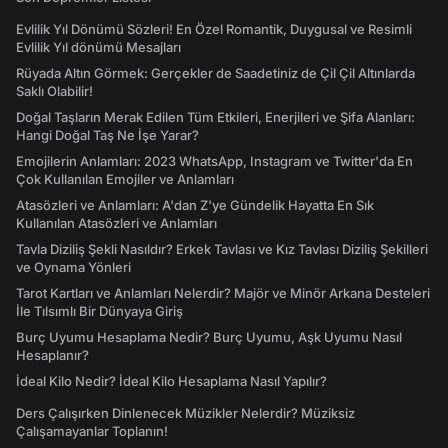
Evlilik Yıl Dönümü Sözleri! En Özel Romantik, Duygusal ve Resimli
Evlilik Yıl dönümü Mesajları
Rüyada Altın Görmek: Gerçekler de Saadetiniz de Çil Çil Altınlarda
Saklı Olabilir!
Doğal Taşların Merak Edilen Tüm Etkileri, Enerjileri ve Şifa Alanları:
Hangi Doğal Taş Ne İşe Yarar?
Emojilerin Anlamları: 2023 WhatsApp, Instagram ve Twitter'da En
Çok Kullanılan Emojiler ve Anlamları
Atasözleri ve Anlamları: A'dan Z'ye Gündelik Hayatta En Sık
Kullanılan Atasözleri ve Anlamları
Tavla Diziliş Şekli Nasıldır? Erkek Tavlası ve Kız Tavlası Diziliş Şekilleri
ve Oynama Yönleri
Tarot Kartları ve Anlamları Nelerdir? Majör ve Minör Arkana Desteleri
İle Tılsımlı Bir Dünyaya Giriş
Burç Uyumu Hesaplama Nedir? Burç Uyumu, Aşk Uyumu Nasıl
Hesaplanır?
İdeal Kilo Nedir? İdeal Kilo Hesaplama Nasıl Yapılır?
Ders Çalışırken Dinlenecek Müzikler Nelerdir? Müziksiz
Çalışamayanlar Toplanın!