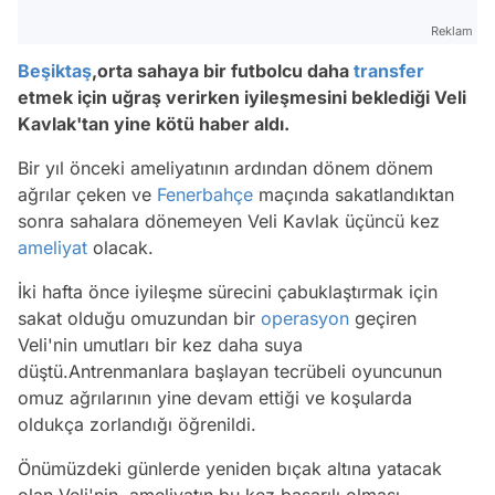
Reklam
Beşiktaş
,orta sahaya bir futbolcu daha
transfer
etmek için uğraş verirken iyileşmesini beklediği Veli
Kavlak'tan yine kötü haber aldı.
Bir yıl önceki ameliyatının ardından dönem dönem
ağrılar çeken ve
Fenerbahçe
maçında sakatlandıktan
sonra sahalara dönemeyen Veli Kavlak üçüncü kez
ameliyat
olacak.
İki hafta önce iyileşme sürecini çabuklaştırmak için
sakat olduğu omuzundan bir
operasyon
geçiren
Veli'nin umutları bir kez daha suya
düştü.Antrenmanlara başlayan tecrübeli oyuncunun
omuz ağrılarının yine devam ettiği ve koşularda
oldukça zorlandığı öğrenildi.
Önümüzdeki günlerde yeniden bıçak altına yatacak
olan Veli'nin, ameliyatın bu kez başarılı olması