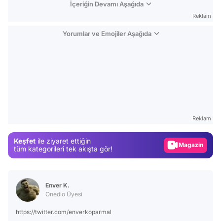
İçeriğin Devamı Aşağıda
Reklam
Yorumlar ve Emojiler Aşağıda
Video
Test
Reklam
Gündem
Keşfet
ile ziyaret ettiğin
Magazin
tüm kategorileri tek akışta gör!
Video
Test
Enver K.
Onedio Üyesi
https://twitter.com/enverkoparmal