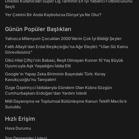
Onedio Kullanıcıları Süper Lig Tarihinin En İyi Yabancı Futbolcusunu
Seçti
Yer Çekimi Bir Anda Kaybolursa Dünya'ya Ne Olur?
Günün Popüler Başlıkları
Yalnızca Milenyum Çocukları 2000'lilerin Çok İyi Bildiği Şeyler
Fatih Altaylı'dan Erdal Beşikçioğlu'na Ağır Eleştiri: "Ulan Siz Kamu
Görevlisisiniz"
Ülkü Hilal Çiftçi'nin Babası, Reşit Olmayan Kızının 10 Yaş Büyük
Oyuncuyla Aşk Yaşadığını İddia Etti
Google'ın Yapay Zeka Biriminin Başındaki Türk: Koray
Kavukçuoğlu'nu Tanıyalım!
Özge Özpirinçci İddialarıyla Gündem Olan Kübra Süzgün
Cumhurbaşkanı Erdoğan'dan Yardım İstedi
Milli Dayanışma ve Toplumsal Bütünleşme Kanun Teklifi Meclis’e
Sunuldu
Hızlı Erişim
Hava Durumu
Son Depremler Listesi