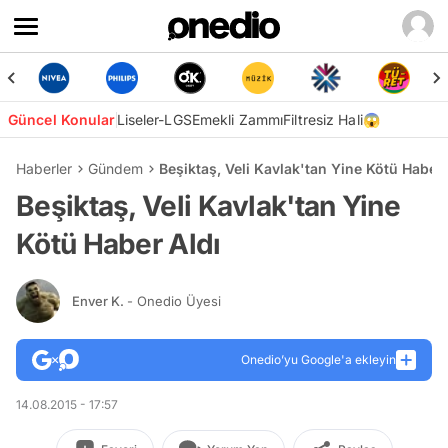
Güncel Konular
Liseler-LGS
Emekli Zammı
Filtresiz Hali😱
Haberler
Gündem
Beşiktaş, Veli Kavlak'tan Yine Kötü Haber 
Beşiktaş, Veli Kavlak'tan Yine
Kötü Haber Aldı
Enver K.
- Onedio Üyesi
Onedio’yu Google'a ekleyin
14.08.2015 - 17:57