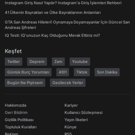
Instagram Giriş Nasıl Yapılır? Instagram'a Giriş İşlemleri Rehberi
41 Ülkenin Bayrakları ve Ülke Bayraklarının Anlamları
GTA San Andreas Hileleri! Oynamaya Doyamayanlar İçin Güncel San
Andreas Şifreleri
IQ Testi: IQ'unuzun Kaç Olduğunu Merak Ettiniz mi?
Keşfet
Twitter
Deprem
Zam
Youtube
Günlük Burç Yorumları
A101
Tiktok
Son Dakika
Bugün Ne Pişirsem
Gezilecek Yerler
Hakkımızda
Kariyer
Geri Bildirim
Kullanıcı Sözleşmesi
Gizlilik Politikası
Yayın İlkeleri
Topluluk Kuralları
Künye
Reklam
RSS