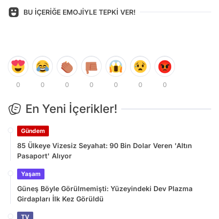
BU İÇERİĞE EMOJİYLE TEPKİ VER!
0
0
0
0
0
0
0
En Yeni İçerikler!
Gündem
85 Ülkeye Vizesiz Seyahat: 90 Bin Dolar Veren 'Altın
Pasaport' Alıyor
Yaşam
Güneş Böyle Görülmemişti: Yüzeyindeki Dev Plazma
Girdapları İlk Kez Görüldü
TV