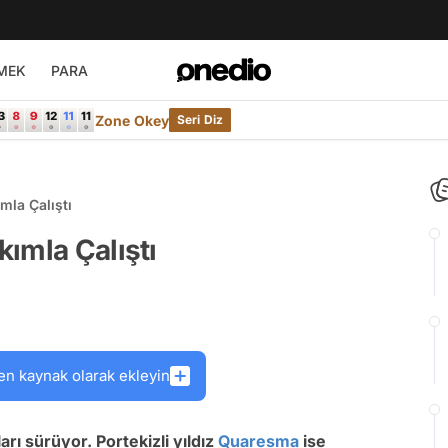
MEK
PARA
Zone Okey
Seri Diz
mla Çalıştı
ımla Çalıştı
en kaynak olarak ekleyin
arı sürüyor. Portekizli yıldız
Quaresma
ise