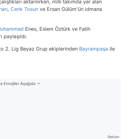
ıştıkları aktarılırken, milli takımda yer alan
han
,
Cenk Tosun
ve Ersan Gülüm'ün idmana
uhammed
Enes, Eslem Öztürk ve Fatih
 paylaşıldı.
to 2. Lig Beyaz Grup ekiplerinden
Bayrampaşa
ile
e Emojiler Aşağıda
Video
Test
Reklam