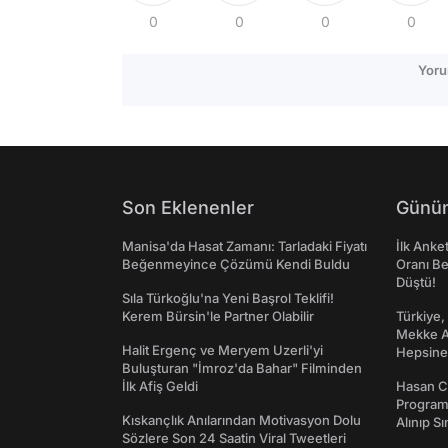
0
0
0
0
Yoru
Son Eklenenler
Günün
Manisa'da Hasat Zamanı: Tarladaki Fiyatı
İlk Anke
Beğenmeyince Çözümü Kendi Buldu
Oranı Be
Düştü!
Sıla Türkoğlu'na Yeni Başrol Teklifi!
Kerem Bürsin'le Partner Olabilir
Türkiye,
Mekke An
Halit Ergenç ve Meryem Uzerli'yi
Hepsine 
Buluşturan "İmroz'da Bahar" Filminden
İlk Afiş Geldi
Hasan C
Programı
Kıskançlık Anılarından Motivasyon Dolu
Alınıp Sı
Sözlere Son 24 Saatin Viral Tweetleri