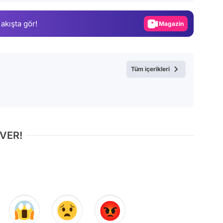
Gündem
 akışta gör!
Magazin
Video
Test
Tüm içerikleri
 VER!