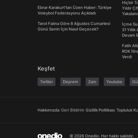
Hiçbir 
Ebrar Karakurt'tan Üzen Haber: Türkiye
Yıldır Çi
Voleybol Federasyonu Açıkladı
Yakaland
Tarot Falına Göre 8 Ağustos Cumartesi
İçme Suy
Günü Senin İçin Nasıl Geçecek?
31 Yıllık
Devam E
Fatih Al
ROK İtir
Verdi
Keşfet
Twitter
Deprem
Zam
Youtube
Gü
Hakkımızda
Geri Bildirim
Gizlilik Politikası
Topluluk Kur
© 2026 Onedio. Her hakkı saklıdır.