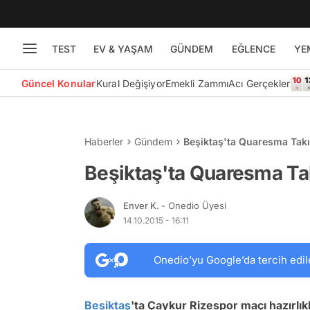
TEST
EV & YAŞAM
GÜNDEM
EĞLENCE
YE
Güncel Konular
Kural Değişiyor
Emekli Zammı
Acı Gerçekler
Haberler
Gündem
Beşiktaş'ta Quaresma Takı
Beşiktaş'ta Quaresma Tak
Enver K.
- Onedio Üyesi
14.10.2015 - 16:11
Onedio’yu Google’da tercih edil
Beşiktaş
'ta Çaykur Rizespor maçı hazırlıkl