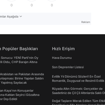
0
0
0
mlar Aşağıda
Reklam
 Popüler Başlıkları
Hızlı Erişim
t Sonucu: YENİ Parti'nin Oy
Hava Durumu
lli Oldu, CHP Barajın Altına
Son Depremler Listesi
 Arabistan ve Pakistan Arasında
Evlilik Yıl Dönümü Sözleri! En Özel
laşması: Birine Yapılan Saldırı
Romantik, Duygusal ve Resimli Evlilik 
Yapılmış Sayılacak
dönümü Mesajları
Rüyada Altın Görmek: Gerçekler de
an Kaya’nın Konuşanlar
Saadetiniz de Çil Çil Altınlarda Saklı Ol
na Katılan Seyirci Gözaltına
nır Dışı Edildi
Doğal Taşların Merak Edilen Tüm Etkil