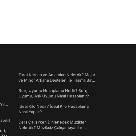
Tarot Kartları ve Anlamları Nelerdir? Majör
ve Minör Arkana Desteleri İle Tılsımlı Bir
Dünyaya Giriş
Burç Uyumu Hesaplama Nedir? Burç
Uyumu, Aşk Uyumu Nasıl Hesaplanır?
Yıl
İdeal Kilo Nedir? İdeal Kilo Hesaplama
Nasıl Yapılır?
abilir!
Ders Çalışırken Dinlenecek Müzikler
Nelerdir? Müziksiz Çalışamayanlar
eri,
Toplanın!