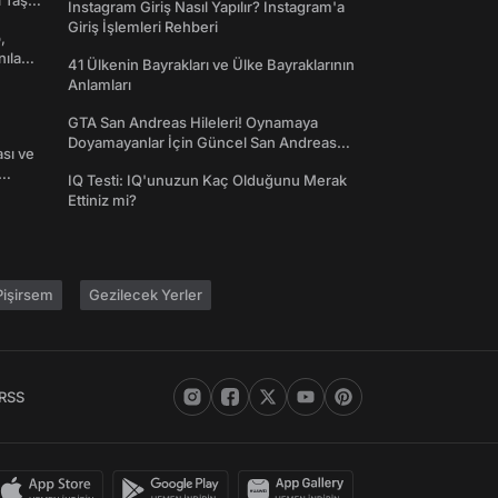
l Taş
Instagram Giriş Nasıl Yapılır? Instagram'a
Giriş İşlemleri Rehberi
,
nılan
41 Ülkenin Bayrakları ve Ülke Bayraklarının
Anlamları
GTA San Andreas Hileleri! Oynamaya
Doyamayanlar İçin Güncel San Andreas
ası ve
Şifreleri
IQ Testi: IQ'unuzun Kaç Olduğunu Merak
Ettiniz mi?
işirsem
Gezilecek Yerler
RSS