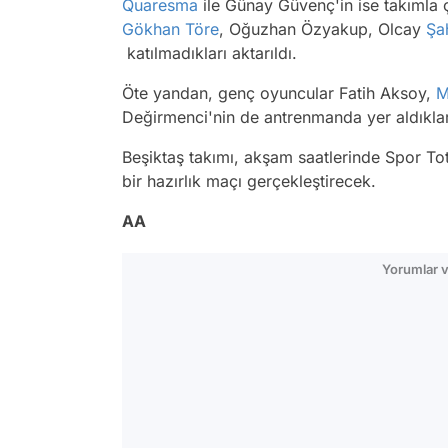
Quaresma
ile Günay Güvenç'in ise takımla çal
Gökhan Töre
, Oğuzhan Özyakup, Olcay
Şa
katılmadıkları aktarıldı.
Öte yandan, genç oyuncular Fatih Aksoy,
M
Değirmenci'nin de antrenmanda yer aldıkları
Beşiktaş takımı, akşam saatlerinde Spor To
bir hazırlık maçı gerçekleştirecek.
AA
Yorumlar v