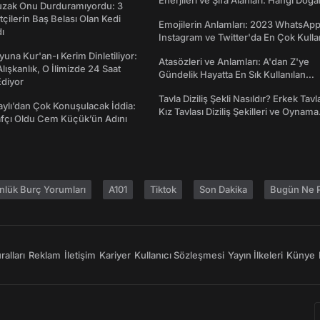
Enerjileri ve Şifa Alanları: Hangi Doğa
Tuzak Onu Durduramıyordu: 3
Ne İşe Yarar?
ftçilerin Baş Belası Olan Kedi
Emojilerin Anlamları: 2023 WhatsApp
ı
Instagram ve Twitter'da En Çok Kulla
Emojiler ve Anlamları
una Kur'an-ı Kerim Dinletiliyor:
Atasözleri ve Anlamları: A'dan Z'ye
 Alışkanlık, O İlimizde 24 Saat
Gündelik Hayatta En Sık Kullanılan
diyor
Atasözleri ve Anlamları
Tavla Diziliş Şekli Nasıldır? Erkek Tavl
taylı’dan Çok Konuşulacak İddia:
Kız Tavlası Diziliş Şekilleri ve Oynama
afçı Oldu Cem Küçük’ün Adını
Yönleri
nlük Burç Yorumları
A101
Tiktok
Son Dakika
Bugün Ne P
alları
Reklam
İletişim
Kariyer
Kullanıcı Sözleşmesi
Yayın İlkeleri
Künye