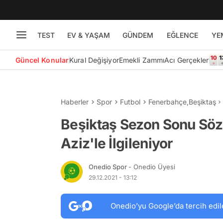
TEST
EV & YAŞAM
GÜNDEM
EĞLENCE
YE
Güncel Konular
Kural Değişiyor
Emekli Zammı
Acı Gerçekler
Haberler
Spor
Futbol
Fenerbahçe
,
Beşiktaş
Beşiktaş Sezon Sonu Söz
Aziz'le İlgileniyor
Onedio Spor
- Onedio Üyesi
29.12.2021 - 13:12
Onedio’yu Google’da tercih edil