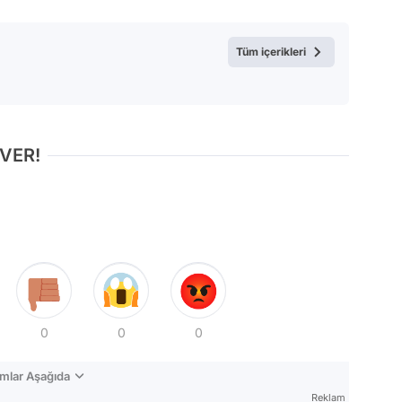
Test
Tüm içerikleri
 VER!
0
0
0
mlar Aşağıda
Reklam