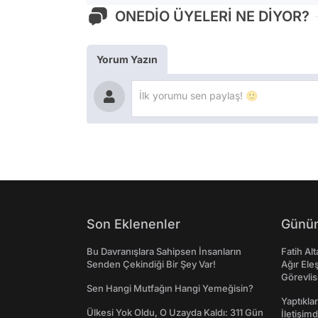
ONEDİO ÜYELERİ NE DİYOR?
Yorum Yazın
Son Eklenenler
Günün
Bu Davranışlara Sahipsen İnsanların
Fatih Al
Senden Çekindiği Bir Şey Var!
Ağır Ele
Görevlis
Sen Hangi Mutfağın Hangi Yemeğisin?
Yaptıkla
Ülkesi Yok Oldu, O Uzayda Kaldı: 311 Gün
İletişim