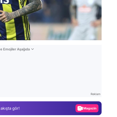
e Emojiler Aşağıda
Video
Test
Reklam
Gündem
 akışta gör!
Magazin
Video