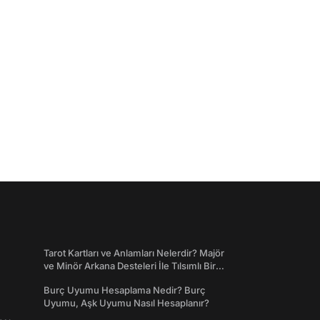
Tarot Kartları ve Anlamları Nelerdir? Majör
ve Minör Arkana Desteleri İle Tılsımlı Bir
Dünyaya Giriş
Burç Uyumu Hesaplama Nedir? Burç
Uyumu, Aşk Uyumu Nasıl Hesaplanır?