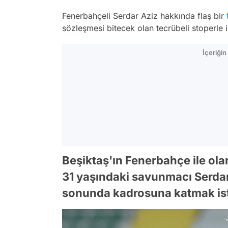
Fenerbahçeli Serdar Aziz hakkında flaş bir
sözleşmesi bitecek olan tecrübeli stoperle il
İçeriği
Beşiktaş'ın Fenerbahçe ile ol
31 yaşındaki savunmacı Serdar 
sonunda kadrosuna katmak isted