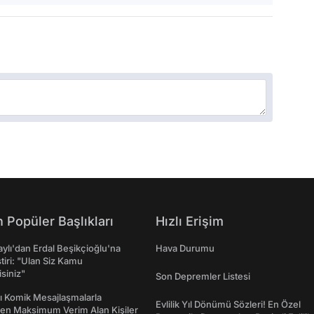
 Popüler Başlıkları
Hızlı Erişim
taylı'dan Erdal Beşikçioğlu'na
Hava Durumu
ştiri: "Ulan Siz Kamu
isiniz"
Son Depremler Listesi
rı Komik Mesajlaşmalarla
Evlilik Yıl Dönümü Sözleri! En Özel
den Maksimum Verim Alan Kişiler