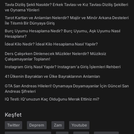
Tavla Diziliş Şekli Nasıldır? Erkek Tavlası ve Kız Tavlası Diziliş Şekilleri
ve Oynama Yönleri
Tarot Kartları ve Anlamları Nelerdir? Majör ve Minör Arkana Desteleri
İle Tılsımlı Bir Dünyaya Giriş
Burç Uyumu Hesaplama Nedir? Burç Uyumu, Aşk Uyumu Nasıl
Hesaplanır?
İdeal Kilo Nedir? İdeal Kilo Hesaplama Nasıl Yapılır?
Ders Çalışırken Dinlenecek Müzikler Nelerdir? Müziksiz
Çalışamayanlar Toplanın!
Instagram Giriş Nasıl Yapılır? Instagram'a Giriş İşlemleri Rehberi
41 Ülkenin Bayrakları ve Ülke Bayraklarının Anlamları
GTA San Andreas Hileleri! Oynamaya Doyamayanlar İçin Güncel San
Andreas Şifreleri
IQ Testi: IQ'unuzun Kaç Olduğunu Merak Ettiniz mi?
Keşfet
Twitter
Deprem
Zam
Youtube