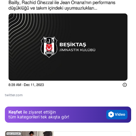
Video
Test
Gündem
twitter.com
Magazin
Keşfet
ile ziyaret ettiğin
Video
tüm kategorileri tek akışta gör!
Test