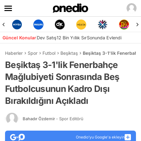
Güncel Konular
Dev Satış
12 Bin Yıllık Sır
Sonunda Evlendi
Haberler
Spor
Futbol
Beşiktaş
Beşiktaş 3-1'lik Fenerbahç
Beşiktaş 3-1'lik Fenerbahçe
Mağlubiyeti Sonrasında Beş
Futbolcusunun Kadro Dışı
Bırakıldığını Açıkladı
Bahadır Özdemir
- Spor Editörü
Onedio’yu Google'a ekleyin