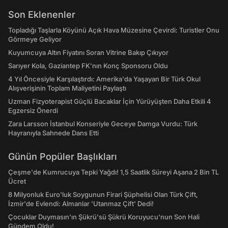
Son Eklenenler
Topladığı Taşlarla Köyünü Açık Hava Müzesine Çevirdi: Turistler Onu
Görmeye Geliyor
Kuyumcuya Altın Fiyatını Soran Vitrine Bakıp Çıkıyor
Sarıyer Kola, Gaziantep FK’nın Konç Sponsoru Oldu
4 Yıl Öncesiyle Karşılaştırdı: Amerika'da Yaşayan Bir Türk Okul
Alışverişinin Toplam Maliyetini Paylaştı
Uzman Fizyoterapist Güçlü Bacaklar İçin Yürüyüşten Daha Etkili 4
Egzersiz Önerdi
Zara Larsson İstanbul Konseriyle Geceye Damga Vurdu: Türk
Hayranıyla Sahnede Dans Etti
Günün Popüler Başlıkları
Çeşme'de Kumrucuya Tepki Yağdı! 1,5 Saatlik Süreyi Aşana 2 Bin TL
Ücret
8 Milyonluk Euro'luk Soygunun Firari Şüphelisi Olan Türk Çift,
İzmir'de Evlendi: Almanlar 'Utanmaz Çift' Dedi!
Çocuklar Duymasın'ın Şükrü'sü Şükrü Koruyucu'nun Son Hali
Gündem Oldu!