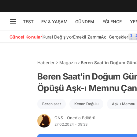
TEST
EV & YAŞAM
GÜNDEM
EĞLENCE
YE
Güncel Konular
Kural Değişiyor
Emekli Zammı
Acı Gerçekler
Haberler
Magazin
Beren Saat'in Doğum Gün
Çanlarını Yeniden Çaldırdı
Beren Saat'in Doğum Gü
Öpüşü Aşk-ı Memnu Çanla
Beren saat
Kenan Doğulu
Aşk-ı Memnu
GNS
- Onedio Editörü
27.02.2024 - 09:33