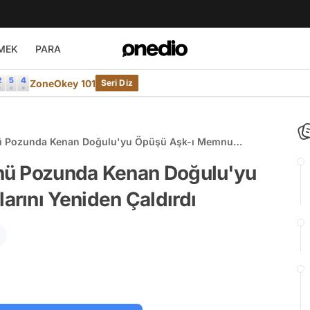
MEK
PARA
ZoneOkey 101
Seri Diz
ü Pozunda Kenan Doğulu'yu Öpüşü Aşk-ı Memnu
nü Pozunda Kenan Doğulu'yu
rını Yeniden Çaldırdı