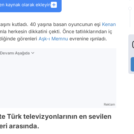
en kaynak olarak ekleyin
yaşını kutladı. 40 yaşına basan oyuncunun eşi
Kenan
mla herkesin dikkatini çekti. Önce tatlılıklarından iç
ndiğinde görenleri
Aşk-ı Memnu
evrenine ışınladı.
n Devamı Aşağıda
Reklam
e Türk televizyonlarının en sevilen
eri arasında.