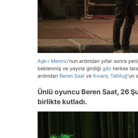
Aşk-ı Memnu
'nun ardından yıllar sonra yenid
beklenmiş ve yayına girdiği
gibi
herkes tara
ardından
Beren Saat
ve
Kıvanç Tatlıtuğ
'un 
Ünlü oyuncu Beren Saat, 26 Şu
birlikte kutladı.