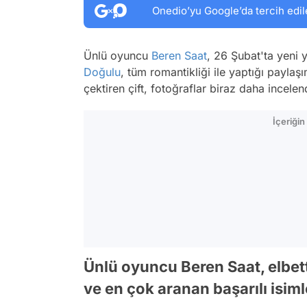
Onedio’yu Google’da tercih edil
Ünlü oyuncu
Beren Saat
, 26 Şubat'ta yeni 
Doğulu
, tüm romantikliği ile yaptığı paylaşı
çektiren çift, fotoğraflar biraz daha incele
İçeriği
Ünlü oyuncu Beren Saat, elbett
ve en çok aranan başarılı isiml