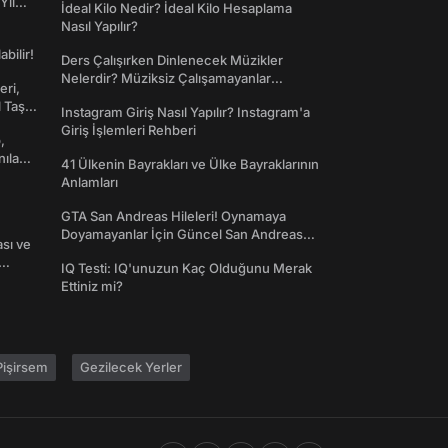
Yıl
İdeal Kilo Nedir? İdeal Kilo Hesaplama
Nasıl Yapılır?
abilir!
Ders Çalışırken Dinlenecek Müzikler
Nelerdir? Müziksiz Çalışamayanlar
eri,
Toplanın!
l Taş
Instagram Giriş Nasıl Yapılır? Instagram'a
Giriş İşlemleri Rehberi
,
nılan
41 Ülkenin Bayrakları ve Ülke Bayraklarının
Anlamları
GTA San Andreas Hileleri! Oynamaya
Doyamayanlar İçin Güncel San Andreas
ası ve
Şifreleri
IQ Testi: IQ'unuzun Kaç Olduğunu Merak
Ettiniz mi?
işirsem
Gezilecek Yerler