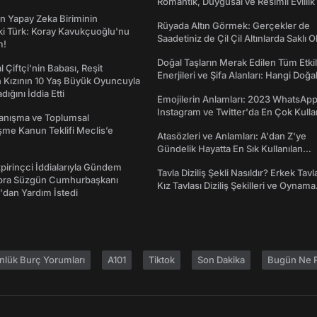
Romantik, Duygusal ve Resimli Evlilik 
dönümü Mesajları
n Yapay Zeka Biriminin
Rüyada Altın Görmek: Gerçekler de
ki Türk: Koray Kavukçuoğlu'nu
Saadetiniz de Çil Çil Altınlarda Saklı Ol
m!
Doğal Taşların Merak Edilen Tüm Etkil
l Çiftçi'nin Babası, Reşit
Enerjileri ve Şifa Alanları: Hangi Doğa
 Kızının 10 Yaş Büyük Oyuncuyla
Ne İşe Yarar?
ığını İddia Etti
Emojilerin Anlamları: 2023 WhatsApp
Instagram ve Twitter'da En Çok Kulla
yanışma ve Toplumsal
Emojiler ve Anlamları
me Kanun Teklifi Meclis’e
Atasözleri ve Anlamları: A'dan Z'ye
Gündelik Hayatta En Sık Kullanılan
Atasözleri ve Anlamları
irinçci İddialarıyla Gündem
Tavla Diziliş Şekli Nasıldır? Erkek Tavl
bra Süzgün Cumhurbaşkanı
Kız Tavlası Diziliş Şekilleri ve Oynama
dan Yardım İstedi
Yönleri
nlük Burç Yorumları
A101
Tiktok
Son Dakika
Bugün Ne P