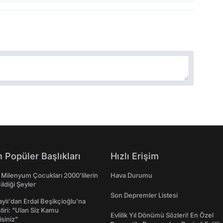
 Popüler Başlıkları
Hızlı Erişim
 Milenyum Çocukları 2000'lilerin
Hava Durumu
ildiği Şeyler
Son Depremler Listesi
taylı'dan Erdal Beşikçioğlu'na
ştiri: "Ulan Siz Kamu
Evlilik Yıl Dönümü Sözleri! En Özel
isiniz"