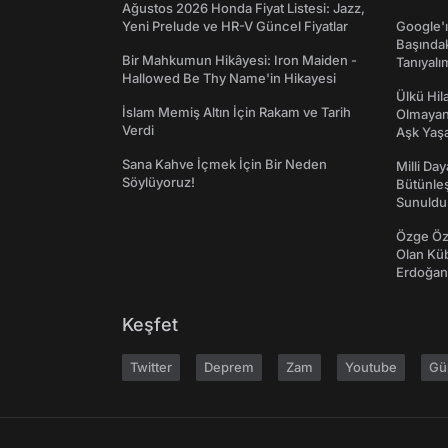
Ağustos 2026 Honda Fiyat Listesi: Jazz,
Yeni Prelude ve HR-V Güncel Fiyatlar
Google'ı
Başında
Bir Mahkumun Hikâyesi: Iron Maiden -
Tanıyalı
Hallowed Be Thy Name'in Hikayesi
Ülkü Hila
İslam Memiş Altın İçin Rakam ve Tarih
Olmayan
Verdi
Aşk Yaşad
Sana Kahve İçmek İçin Bir Neden
Milli Da
Söylüyoruz!
Bütünleş
Sunuldu
Özge Özp
Olan Kü
Erdoğan'
Keşfet
Twitter
Deprem
Zam
Youtube
Gü