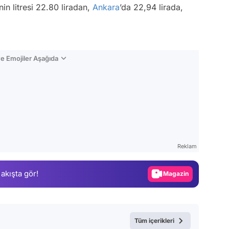
nin litresi 22.80 liradan,
Ankara
’da 22,94 lirada,
e Emojiler Aşağıda
Video
Test
Reklam
Gündem
 akışta gör!
Magazin
Video
Test
Tüm içerikleri