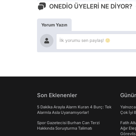
ONEDİO ÜYELERİ NE DİYOR?
Yorum Yazın
Son Eklenenler
Günün
5 Dakika Arayla Alarm Kuran 4 Burç: Tek
Yalnızca
Alarmla Asla Uyanamıyorlar!
Çok İyi B
Spor Gazetecisi Burhan Can Terzi
Fatih Al
Hakkında Soruşturma Talimatı
Ağır Ele
Görevlis