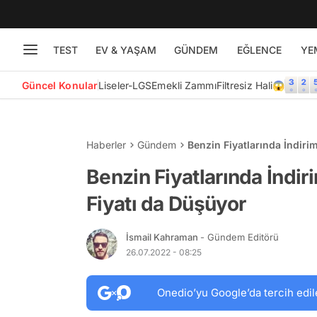
TEST
EV & YAŞAM
GÜNDEM
EĞLENCE
YE
Güncel Konular
Liseler-LGS
Emekli Zammı
Filtresiz Hali😱
Haberler
Gündem
Benzin Fiyatlarında İndiri
Benzin Fiyatlarında İndir
Fiyatı da Düşüyor
İsmail Kahraman
- Gündem Editörü
26.07.2022 - 08:25
Onedio’yu Google’da tercih edil