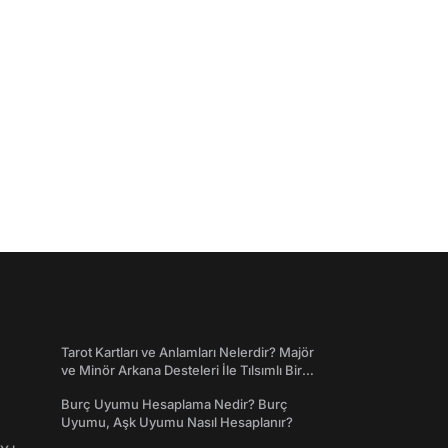
Tarot Kartları ve Anlamları Nelerdir? Majör
ve Minör Arkana Desteleri İle Tılsımlı Bir
Dünyaya Giriş
Burç Uyumu Hesaplama Nedir? Burç
Uyumu, Aşk Uyumu Nasıl Hesaplanır?